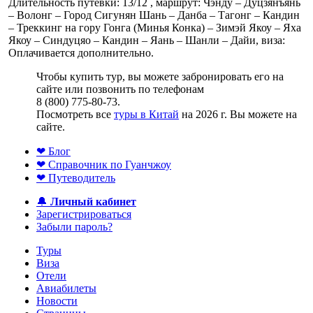
Длительность путевки: 13/12 , маршрут: Чэнду – Дуцзянъянь
– Волонг – Город Сигунян Шань – Данба – Тагонг – Кандин
– Треккинг на гору Гонга (Минья Конка) – Зимэй Якоу – Яха
Якоу – Синдуцяо – Кандин – Яань – Шанли – Дайи, виза:
Оплачивается дополнительно.
Чтобы купить тур, вы можете забронировать его на
сайте или позвонить по телефонам
8 (800) 775-80-73.
Посмотреть все
туры в Китай
на 2026 г. Вы можете на
сайте.
❤ Блог
❤ Справочник по Гуанчжоу
❤ Путеводитель
🔔
Личный кабинет
Зарегистрироваться
Забыли пароль?
Туры
Виза
Отели
Авиабилеты
Новости