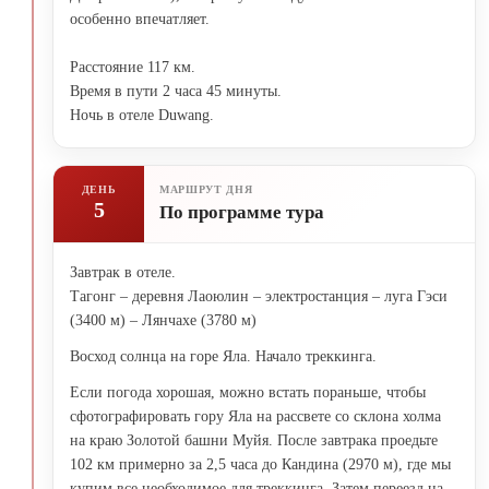
особенно впечатляет.
Расстояние 117 км.
Время в пути 2 часа 45 минуты.
Ночь в отеле Duwang.
ДЕНЬ
МАРШРУТ ДНЯ
5
По программе тура
Завтрак в отеле.
Тагонг – деревня Лаоюлин – электростанция – луга Гэси
(3400 м) – Лянчахе (3780 м)
Восход солнца на горе Яла. Начало треккинга.
Если погода хорошая, можно встать пораньше, чтобы
сфотографировать гору Яла на рассвете со склона холма
на краю Золотой башни Муйя. После завтрака проедьте
102 км примерно за 2,5 часа до Кандина (2970 м), где мы
купим все необходимое для треккинга. Затем переезд на