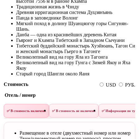
высотой 7556 м в районе Кхампа
Традиционная жизнь в Чэнду
Древняя ирригационная система Дуцзянъянь
Панда в заповеднике Волонг
Мягкий поход в долину Шуанцяогоу горы Сигунян-
Шань.
Данба — одна из красивейших деревень Китая
Гьяронг и Кхампа Тибетский в Западном Сычуани
Тибетский буддийский монастырь Хуэйюань, Тагон Си
и женский монастырь Гьерго в Тагонге
Великолепный вид на гору Яла из Тагонга
Великолепный вид на гору Гунга с Зимей Якоу и Яха
Якоу
Старый город Шангли около Яаня
Стоимость
USD
РУБ.
Отель / номер
✅ В стоимость включено
✅ В стоимость не включено
✅ Информация по туру
Размещение в отеле (двухместный номер или номер
Твин/одноместный номер по запросу), простом