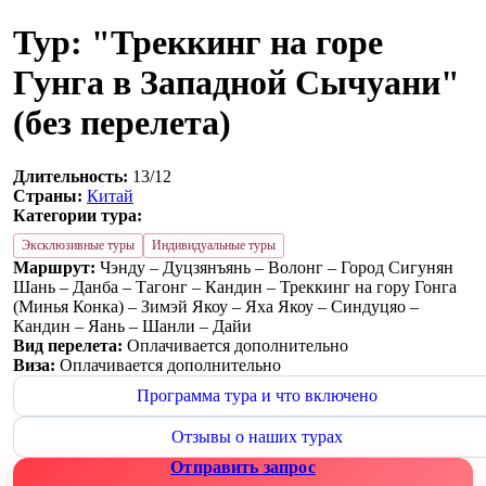
Тур: "Треккинг на горе
Гунга в Западной Сычуани"
(без перелета)
Длительность:
13/12
Страны:
Китай
Категории тура:
Эксклюзивные туры
Индивидуальные туры
Маршрут:
Чэнду – Дуцзянъянь – Волонг – Город Сигунян
Шань – Данба – Тагонг – Кандин – Треккинг на гору Гонга
(Минья Конка) – Зимэй Якоу – Яха Якоу – Синдуцяо –
Кандин – Яань – Шанли – Дайи
Вид перелета:
Оплачивается дополнительно
Виза:
Оплачивается дополнительно
Программа тура и что включено
Отзывы о наших турах
Отправить запрос