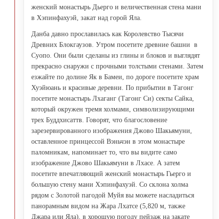
женский монастырь Дьерго и величественная стена мани
в Хэпинфахуэй, закат над горой Яла.
Данба давно прославилась как Королевство Тысячи
Древних Блокгаузов. Утром посетите древние башни в
Суопо. Они были сделаны из глины и блоков и выглядят
прекрасно снаружи с прочными толстыми стенами. Затем
езжайте по долине Як в Бамеи, по дороге посетите храм
Хуэйюань и красивые деревни. По прибытии в Тагонг
посетите монастырь Лхаганг (Тагонг Си) секты Сайка,
который окружен тремя холмами, символизирующими
трех Буддхисаттв. Говорят, что благословение
зарезервированного изображения Джово Шакьямуни,
оставленное принцессой Вэньчэн в этом монастыре
паломникам, напоминает то, что вы видите само
изображение Джово Шакьямуни в Лхасе. А затем
посетите впечатляющий женский монастырь Гьерго и
большую стену мани Хэпинфахуэй. Со склона холма
рядом с Золотой пагодой Муйя вы можете насладиться
панорамным видом на Жара Лхатсе (5,820 м, также
Джара или Яла), в хорошую погоду пейзаж на закате