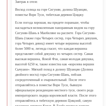
Завтрак в отеле.
Восход солнца на горе Сигунян, долина Шуанцяо,
поместье Вори Туси, тибетская деревня Цзяджу.
Если погода хорошая, вы придете пораньше, чтобы
насладиться великолепным панорамным видом на гору
Сигунян-Шань в Маобиляне на рассвете. Гора Сигунян-
Шань (также гора Четырех сестер, гора Четырех девушек,
гора Четырех девиц) имеет четыре вершины высотой
более 5000 м, легенда гласит, что каждая вершина
представляет собой девушку из четырех сестер. Самая
высокая вершина, Яомэй Фэн, самая молодая девушка,
высотой 6250 м, также известна как «королева вершин
Сычуани». Мягкий поход в долину Шуанцяо (Долина
двойного моста) горы Сигунян-Шань, пейзаж
сосредоточенный и очаровательный. После этого
отправляйтесь в поместье Вори Туси, бывшую
официальную резиденцию местного туси, своего рода
императорского лидера королевской власти. После этого
отправляйтесь в тибетскую деревню Цзяцзюй, самую
красивую деревню Китая. В Данбе местные жители