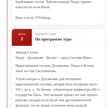
бамбуковым столом. Чайная культура Чэнду хорошо
известна во всем Китае.
Ночь в отеле 4*Xinliang.
ДЕНЬ
МАРШРУТ ДНЯ
2
По программе тура
Завтрак в отеле.
Чэнду - Дуцзянъян - Волонг - город Сигунян-Шань
Ирригационная система Дуцзянъянь, Панда в Волоне,
Закат на горе Сигуняншань.
Утром поездка в Дуцзянъянь для посещения
ирригационной системы, которая была построена около
250 г. до н. э. Ли Бинем, губернатором префектуры Шу в
государстве Цинь. Этот великий проект все еще хорошо
работает сегодня после более чем двухтысячелетней
функции, что не только положило конец водной