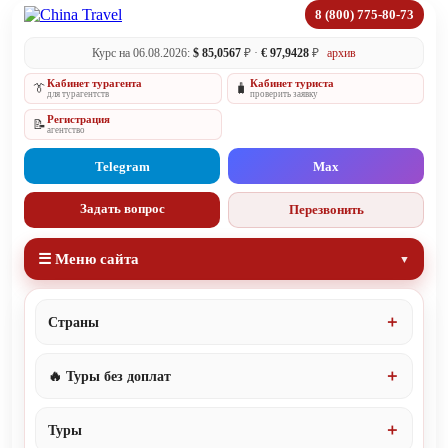
8 (800) 775-80-73
Курс на 06.08.2026:
$ 85,0567
₽ ·
€ 97,9428
₽
архив
Кабинет турагента
Кабинет туриста
👔
🧳
для турагентств
проверить заявку
Регистрация
📝
агентство
Telegram
Max
Задать вопрос
Перезвонить
☰ Меню сайта
Страны
🔥 Туры без доплат
Туры