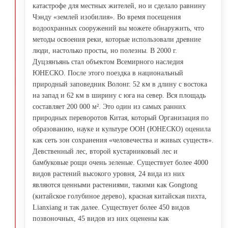
катастрофе для местных жителей, но и сделало равнину
Чэнду «землей изобилия». Во время посещения
водоохранных сооружений вы можете обнаружить, что
методы освоения реки, которые использовали древние
люди, настолько просты, но полезны. В 2000 г.
Дуцзянъянь стал объектом Всемирного наследия
ЮНЕСКО. После этого поездка в национальный
природный заповедник Волонг. 52 км в длину с востока
на запад и 62 км в ширину с юга на север. Вся площадь
составляет 200 000 м². Это один из самых ранних
природных переворотов Китая, который Организация по
образованию, науке и культуре ООН (ЮНЕСКО) оценила
как сеть зон сохранения «человечества и живых существ».
Девственный лес, второй кустарниковый лес и
бамбуковые рощи очень зеленые. Существует более 4000
видов растений высокого уровня, 24 вида из них
являются ценными растениями, такими как Gongtong
(китайское голубиное дерево), красная китайская пихта,
Lianxiang и так далее. Существует более 450 видов
позвоночных, 45 видов из них оценены как