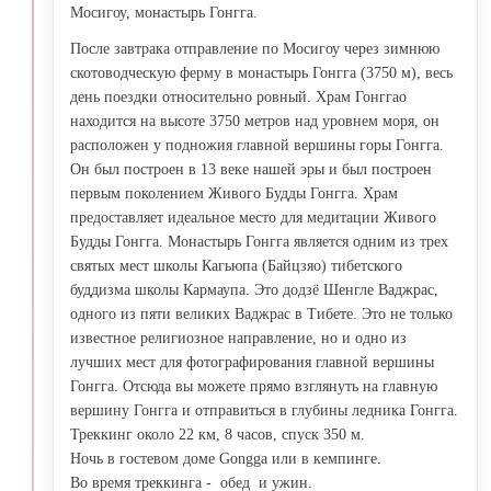
Мосигоу, монастырь Гонгга.
После завтрака отправление по Мосигоу через зимнюю
скотоводческую ферму в монастырь Гонгга (3750 м), весь
день поездки относительно ровный. Храм Гонггао
находится на высоте 3750 метров над уровнем моря, он
расположен у подножия главной вершины горы Гонгга.
Он был построен в 13 веке нашей эры и был построен
первым поколением Живого Будды Гонгга. Храм
предоставляет идеальное место для медитации Живого
Будды Гонгга. Монастырь Гонгга является одним из трех
святых мест школы Кагьюпа (Байцзяо) тибетского
буддизма школы Кармаупа. Это додзё Шенгле Ваджрас,
одного из пяти великих Ваджрас в Тибете. Это не только
известное религиозное направление, но и одно из
лучших мест для фотографирования главной вершины
Гонгга. Отсюда вы можете прямо взглянуть на главную
вершину Гонгга и отправиться в глубины ледника Гонгга.
Треккинг около 22 км, 8 часов, спуск 350 м.
Ночь в гостевом доме Gongga или в кемпинге.
Во время треккинга - обед и ужин.