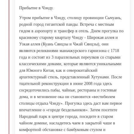
Прибытие в Чэнду.
Утром прибытие в Чэнду, столицу провинции Сычуань,
родной город гигантской панды. Встреча с местным
гидом в аэропорту и трансфер в отель. Днем прогулка по
красивому старому кварталу Чэнду - Широкая аллея и
Узкая аллея (Куань Сянцзы и Чжай Сянцзы), они
являются реликвиями маньчжурского гарнизона с 1718
года и состоят из 3 параллельных переулков со старыми
классическими домами, которые являются уникальными
для Южного Китая, как и северокитайский
архитектурный стиль, представленный Хутунами. После
тщательной реконструкции в июне 2008 года здесь
сосредоточились пабы, чайные, рестораны и гостевые
дома, и в мгновение ока он становится «вестибюлем
столицы отдыха Чэнду». Прогулка здесь даст вам первое
впечатление о «городе бездельников». Затем посетите
Народный парк в центре города, посидите в старом
чайном домике, насладитесь чаем в закрытой чаше в
комфортной обстановке с бамбуковым стулом и