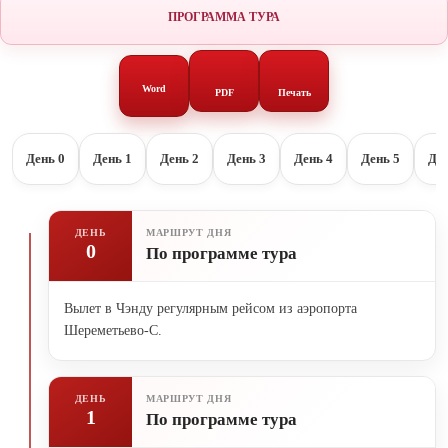
ПРОГРАММА ТУРА
Word
PDF
Печать
День 0
День 1
День 2
День 3
День 4
День 5
Ден
ДЕНЬ
МАРШРУТ ДНЯ
0
По программе тура
Вылет в Чэнду регулярным рейсом из аэропорта
Шереметьево-С.
ДЕНЬ
МАРШРУТ ДНЯ
1
По программе тура