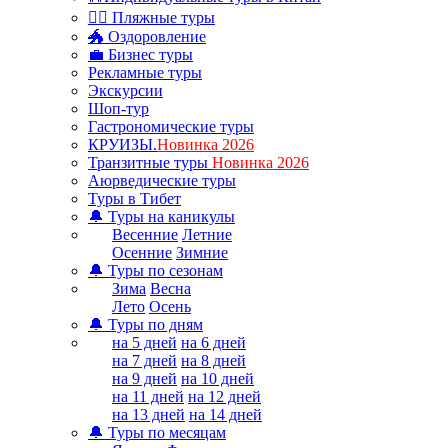
🏊‍♂ Пляжные туры
🐲 Оздоровление
💼 Бизнес туры
Рекламные туры
Экскурсии
Шоп-тур
Гастрономические туры
КРУИЗЫ.
Новинка 2026
Транзитные туры
Новинка 2026
Аюрведические туры
Туры в Тибет
🔔 Туры на каникулы
Весенние
Летние
Осенние
Зимние
🔔 Туры по сезонам
Зима
Весна
Лето
Осень
🔔 Туры по дням
на 5 дней
на 6 дней
на 7 дней
на 8 дней
на 9 дней
на 10 дней
на 11 дней
на 12 дней
на 13 дней
на 14 дней
🔔 Туры по месяцам