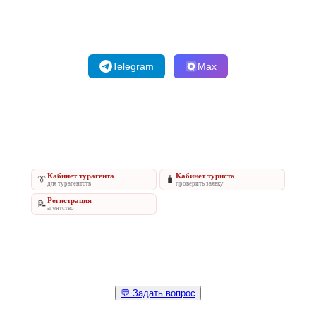
Telegram
Max
Кабинет турагента
Кабинет туриста
👔
🧳
для турагентств
проверить заявку
Регистрация
📝
агентство
💬 Задать вопрос