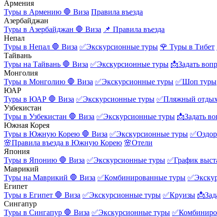
Армения
Туры в Армению
🛑 Виза
Правила въезда
Азербайджан
Туры в Азербайджан
🛑 Виза
📌 Правила въезда
Непал
Туры в Непал
🛑 Виза
✅Экскурсионные туры
🌹 Туры в Тибет
Тайвань
Туры на Тайвань
🛑 Виза
✅Экскурсионные туры
📩Задать воп
Монголия
Туры в Монголию
🛑 Виза
✅Экскурсионные туры
✅Шоп туры
ЮАР
Туры в ЮАР
🛑 Виза
✅Экскурсионные туры
✅Пляжный отды
Узбекистан
Туры в Узбекистан
🛑 Виза
✅Экскурсионные туры
📩Задать во
Южная Корея
Туры в Южную Корею
🛑 Виза
✅Экскурсионные туры
✅Оздор
🌸Правила въезда в Южную Корею
🌸Отели
Япония
Туры в Японию
🛑 Виза
✅Экскурсионные туры
✅График выст
Маврикий
Туры на Маврикий
🛑 Виза
✅Комбинированные туры
✅Экску
Египет
Туры в Египет
🛑 Виза
✅Экскурсионные туры
✅Круизы
📩Зад
Сингапур
Туры в Сингапур
🛑 Виза
✅Экскурсионные туры
✅Комбиниро