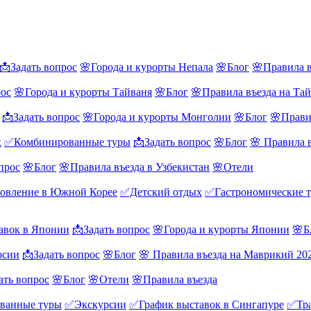
📩Задать вопрос
🌸Города и курорты Непала
🌸Блог
🌸Правила в
рос
🌸Города и курорты Тайваня
🌸Блог
🌸Правила въезда на Та
📩Задать вопрос
🌸Города и курорты Монголии
🌸Блог
🌸Прави
х
✅Комбинированные туры
📩Задать вопрос
🌸Блог
🌸 Правила 
прос
🌸Блог
🌸Правила въезда в Узбекистан
🌸Отели
овление в Южной Корее
✅Детский отдых
✅Гастрономические 
авок в Японии
📩Задать вопрос
🌸Города и курорты Японии
🌸Б
рсии
📩Задать вопрос
🌸Блог
🌸 Правила въезда на Маврикий 20
ать вопрос
🌸Блог
🌸Отели
🌸Правила въезда
ванные туры
✅Экскурсии
✅График выставок в Сингапуре
✅Тра