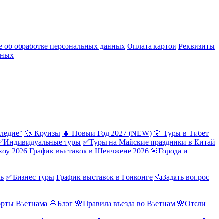
 об обработке персональных данных
Оплата картой
Реквизиты
нных
ледие"
🚀 Круизы
🔥 Новый Год 2027 (NEW)
🌹 Туры в Тибет
✅Индивидуальные туры
✅Туры на Майские праздники в Китай
жоу 2026
График выставок в Шенчжене 2026
🌸Города и
нь
✅Бизнес туры
График выставок в Гонконге
📩Задать вопрос
орты Вьетнама
🌸Блог
🌸Правила въезда во Вьетнам
🌸Отели