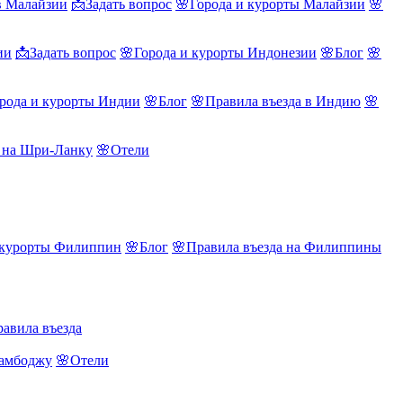
в Малайзии
📩Задать вопрос
🌸Города и курорты Малайзии
🌸
ии
📩Задать вопрос
🌸Города и курорты Индонезии
🌸Блог
🌸
рода и курорты Индии
🌸Блог
🌸Правила въезда в Индию
🌸
а на Шри-Ланку
🌸Отели
 курорты Филиппин
🌸Блог
🌸Правила въезда на Филиппины
авила въезда
Камбоджу
🌸Отели