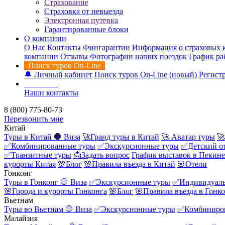
Страхование
Страховка от невыезда
Электронная путевка
Гарантированные блоки
О компании
О Нас
Контакты
Фингарантии
Информация о страховых 
компании
Отзывы
Фотографии наших поездок
График ра
Поиск туров On-Line
🔔 Личный кабинет
Поиск туров On-Line (новый)
Регистр
Контакты
Наши контакты
8 (800) 775-80-73
Перезвонить мне
Китай
Туры в Китай
🛑 Виза
🚀Гранд туры в Китай
🚀 Аватар туры
🚀
✅Комбинированные туры
✅Экскурсионные туры
✅Детский о
✅Транзитные туры
📩Задать вопрос
График выставок в Пекине
курорты Китая
🌸Блог
🌸Правила въезда в Китай
🌸Отели
Гонконг
Туры в Гонконг
🛑 Виза
✅Экскурсионные туры
✅Индивидуаль
🌸Города и курорты Гонконга
🌸Блог
🌸Правила въезда в Гонк
Вьетнам
Туры во Вьетнам
🛑 Виза
✅Экскурсионные туры
✅Комбиниро
Малайзия