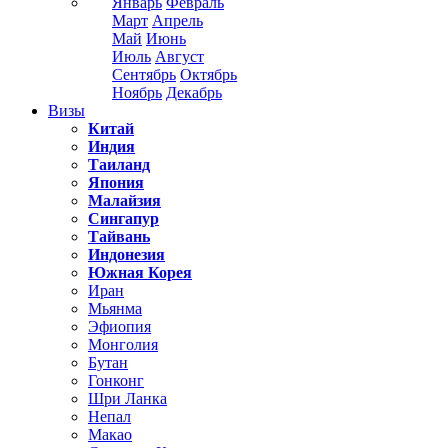
Январь
Февраль
Март
Апрель
Май
Июнь
Июль
Август
Сентябрь
Октябрь
Ноябрь
Декабрь
Визы
Китай
Индия
Таиланд
Япония
Малайзия
Сингапур
Тайвань
Индонезия
Южная Корея
Иран
Мьянма
Эфиопия
Монголия
Бутан
Гонконг
Шри Ланка
Непал
Макао