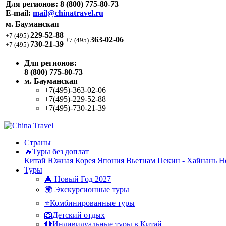
Для регионов:
8 (800) 775-80-73
E-mail:
mail@chinatravel.ru
м. Бауманская
229-52-88
+7 (495)
363-02-06
+7 (495)
730-21-39
+7 (495)
Для регионов:
8 (800) 775-80-73
м. Бауманская
+7(495)-363-02-06
+7(495)-229-52-88
+7(495)-730-21-39
Страны
🔥Туры без доплат
Китай
Южная Корея
Япония
Вьетнам
Пекин - Хайнань
Н
Туры
🎄 Новый Год 2027
🌍 Экскурсионные туры
⭐Комбинированные туры
🦁Детский отдых
👫Индивидуальные туры в Китай