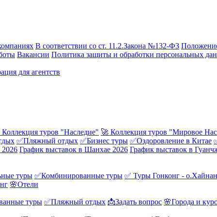
компаниях
В соответствии со ст. 11.2.Закона №132-ФЗ
Положение
боты
Вакансии
Политика защиты и обработки персональных да
ация для агентств
 Коллекция туров "Наследие"
🚀 Коллекция туров "Мировое Нас
тдых
✅Пляжный отдых
✅Бизнес туры
✅Оздоровление в Китае
 2026
График выставок в Шанхае 2026
График выставок в Гуанч
ные туры
✅Комбинированные туры
✅ Туры Гонконг - о.Хайна
онг
🌸Отели
ванные туры
✅Пляжный отдых
📩Задать вопрос
🌸Города и кур