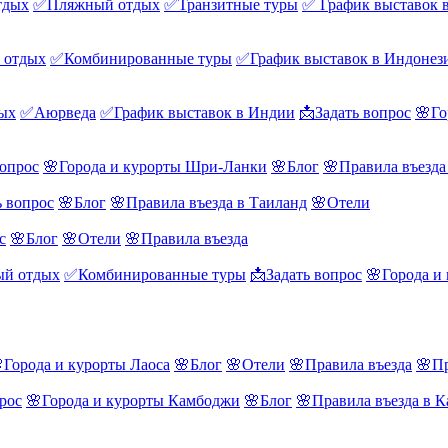
тдых
✅Пляжный отдых
✅Транзитные туры
✅ График выставок 
 отдых
✅Комбинированные туры
✅График выставок в Индонез
ых
✅Аюрведа
✅График выставок в Индии
📩Задать вопрос
🌸Го
вопрос
🌸Города и курорты Шри-Ланки
🌸Блог
🌸Правила въезд
ь вопрос
🌸Блог
🌸Правила въезда в Таиланд
🌸Отели
с
🌸Блог
🌸Отели
🌸Правила въезда
й отдых
✅Комбинированные туры
📩Задать вопрос
🌸Города и
Города и курорты Лаоса
🌸Блог
🌸Отели
🌸Правила въезда
🌸Пр
рос
🌸Города и курорты Камбоджи
🌸Блог
🌸Правила въезда в 