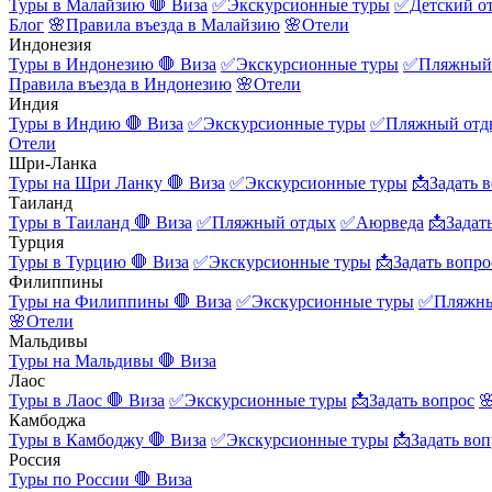
Туры в Малайзию
🛑 Виза
✅Экскурсионные туры
✅Детский о
Блог
🌸Правила въезда в Малайзию
🌸Отели
Индонезия
Туры в Индонезию
🛑 Виза
✅Экскурсионные туры
✅Пляжный
Правила въезда в Индонезию
🌸Отели
Индия
Туры в Индию
🛑 Виза
✅Экскурсионные туры
✅Пляжный отд
Отели
Шри-Ланка
Туры на Шри Ланку
🛑 Виза
✅Экскурсионные туры
📩Задать 
Таиланд
Туры в Таиланд
🛑 Виза
✅Пляжный отдых
✅Аюрведа
📩Задат
Турция
Туры в Турцию
🛑 Виза
✅Экскурсионные туры
📩Задать вопро
Филиппины
Туры на Филиппины
🛑 Виза
✅Экскурсионные туры
✅Пляжны
🌸Отели
Мальдивы
Туры на Мальдивы
🛑 Виза
Лаос
Туры в Лаос
🛑 Виза
✅Экскурсионные туры
📩Задать вопрос

Камбоджа
Туры в Камбоджу
🛑 Виза
✅Экскурсионные туры
📩Задать воп
Россия
Туры по России
🛑 Виза