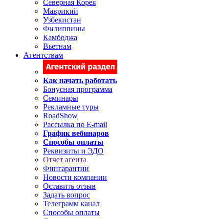
Северная Корея
Маврикий
Узбекистан
Филиппины
Камбоджа
Вьетнам
Агентствам
Как начать работать
Бонусная программа
Семинары
Рекламные туры
RoadShow
Рассылка по E-mail
График вебинаров
Способы оплаты
Реквизиты и ЭДО
Отчет агента
Фингарантии
Новости компании
Оставить отзыв
Задать вопрос
Телеграмм канал
Способы оплаты