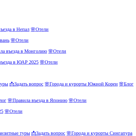
ъезда в Непал
🌸Отели
йвань
🌸Отели
ла въезда в Монголию
🌸Отели
въезда в ЮАР 2025
🌸Отели
туры
📩Задать вопрос
🌸Города и курорты Южной Кореи
🌸Блог
лог
🌸Правила въезда в Японию
🌸Отели
25
🌸Отели
нзитные туры
📩Задать вопрос
🌸Города и курорты Сингапура