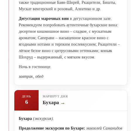
также традиционные Баян-Ширей, Ркацители, Бишты,
Мускат венгерский и розовый, Алеатико и др.
Дегустация марочных вин
в дегустационном зале.
Рекомендуем попробовать аутентичные бухарские вина:
десертное кишмишное вино – сладкое, с мускатным
ароматом; Саперави – насыщенное красное вино с
ягодными нотами и терпким послевкусием; Ркацители –
лёгкое белое вино с цитрусовыми оттенками; коньяк
Шохруд – выдержанный, с мягким вкусом.
Ночь в гостинице.
завтрак, обед
ДЕНЬ
МАРШРУТ ДНЯ
6
Бухара
Бухара
(экскурсия).
Продолжение экскурсии по Бухаре:
мавзолей Саманидов