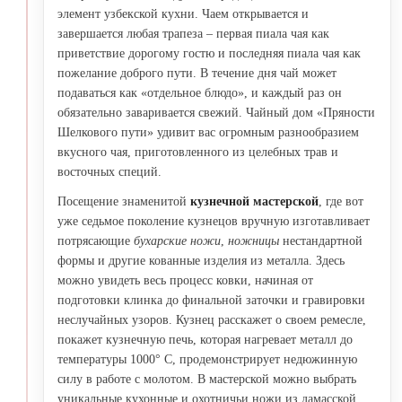
элемент узбекской кухни. Чаем открывается и
завершается любая трапеза – первая пиала чая как
приветствие дорогому гостю и последняя пиала чая как
пожелание доброго пути. В течение дня чай может
подаваться как «отдельное блюдо», и каждый раз он
обязательно заваривается свежий. Чайный дом «Пряности
Шелкового пути» удивит вас огромным разнообразием
вкусного чая, приготовленного из целебных трав и
восточных специй.
Посещение знаменитой
кузнечной мастерской
, где вот
уже седьмое поколение кузнецов вручную изготавливает
потрясающие
бухарские ножи
,
ножницы
нестандартной
формы и другие кованные изделия из металла. Здесь
можно увидеть весь процесс ковки, начиная от
подготовки клинка до финальной заточки и гравировки
неслучайных узоров. Кузнец расскажет о своем ремесле,
покажет кузнечную печь, которая нагревает металл до
температуры 1000° С, продемонстрирует недюжинную
силу в работе с молотом. В мастерской можно выбрать
уникальные кухонные и охотничьи ножи из дамасской