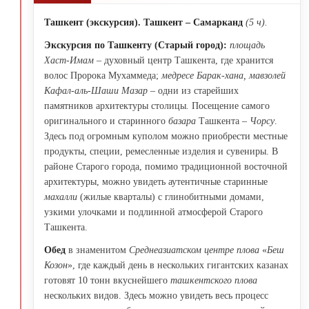
Ташкент (экскурсия). Ташкент – Самарканд
(
5
ч).
Экскурсия по Ташкенту (Старый город):
площадь
Хаст-Имам –
духовный центр Ташкента, где хранится
волос Пророка Мухаммеда;
медресе Барак-хана, мавзолей
Кафал-аль-Шаши Мазар –
одни из старейших
памятников архитектуры столицы
.
Посещение самого
оригинального и старинного
базара
Ташкента
– Чорсу
.
Здесь под огромным куполом можно приобрести местные
продукты, специи, ремесленные изделия и сувениры. В
районе Старого города, помимо традиционной восточной
архитектуры, можно увидеть аутентичные старинные
махалли
(жилые кварталы) с глинобитными домами,
узкими улочками и подлинной атмосферой Старого
Ташкента.
Обед
в знаменитом
Среднеазиатском центре плова
«
Беш
Козон
», где каждый день в нескольких гигантских казанах
готовят 10 тонн вкуснейшего
ташкентского плова
нескольких видов. Здесь можно увидеть весь процесс