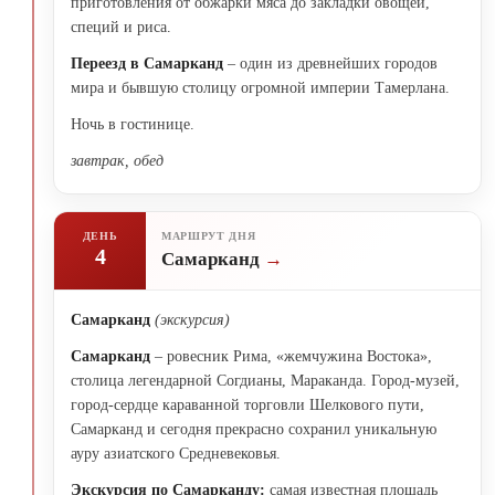
приготовления от обжарки мяса до закладки овощей,
специй и риса.
Переезд в Самарканд
– один из древнейших городов
мира и бывшую столицу огромной империи Тамерлана.
Ночь в гостинице.
завтрак, обед
ДЕНЬ
МАРШРУТ ДНЯ
4
Самарканд
Самарканд
(экскурсия)
Самарканд
– ровесник Рима, «жемчужина Востока»,
столица легендарной Согдианы, Мараканда. Город-музей,
город-сердце караванной торговли Шелкового пути,
Самарканд и сегодня прекрасно сохранил уникальную
ауру азиатского Средневековья.
Экскурсия по Самарканду:
самая известная площадь