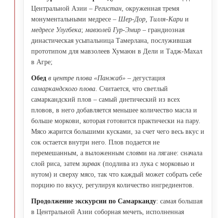
Центральной Азии –
Регистан
, окруженная тремя
монументальными медресе –
Шер-Дор, Тилля-Кари
и
медресе Улугбека
;
мавзолей Гур-Эмир
– грандиозная
династическая усыпальница Тамерлана, послужившая
прототипом для мавзолеев Хумаюн в Дели и Тадж-Махал
в Агре;
Обед
в центре плова «Панжаб»
– дегустация
самаркандского плова
. Считается, что светлый
самаркандский плов – самый диетический из всех
пловов, в него добавляется меньшее количество масла и
больше моркови, которая готовится практически на пару.
Мясо жарится большими кусками, за счет чего весь вкус и
сок остается внутри него. Плов подается не
перемешанным, а выложенным слоями на лягане: сначала
слой риса, затем
зирвак
(подлива из лука с морковью и
нутом) и сверху мясо, так что каждый может собрать себе
порцию по вкусу, регулируя количество ингредиентов.
Продолжение экскурсии по Самарканду
: самая большая
в Центральной Азии соборная мечеть, исполненная