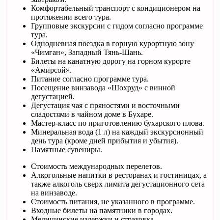
Комфортабельный транспорт с кондиционером на
протяжении всего тура.
Групповые экскурсии с гидом согласно программе
тура.
Однодневная поездка в горную курортную зону
«Чимган», Западный Тянь-Шань.
Билеты на канатную дорогу на горном курорте
«Амирсой».
Питание согласно программе тура.
Посещение винзавода «Шохруд» с винной
дегустацией.
Дегустация чая с пряностями и восточными
сладостями в чайном доме в Бухаре.
Мастер-класс по приготовлению бухарского плова.
Минеральная вода (1 л) на каждый экскурсионный
день тура (кроме дней прибытия и убытия).
Памятные сувениры.
Стоимость международных перелетов.
Алкогольные напитки в ресторанах и гостиницах, а
также алкоголь сверх лимита дегустационного сета
на винзаводе.
Стоимость питания, не указанного в программе.
Входные билеты на памятники в городах.
Медицинские издержки и страховка.