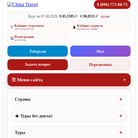
8 (800) 775-80-73
Курс на 07.08.2026:
$ 85,5595
₽ ·
€ 98,8555
₽
архив
Кабинет турагента
Кабинет туриста
👔
🧳
для турагентств
проверить заявку
Регистрация
📝
агентство
Telegram
Max
Задать вопрос
Перезвонить
☰ Меню сайта
Страны
🔥 Туры без доплат
Туры