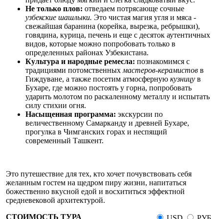
Не только плов:
отведаем потрясающе сочные
узбекские шашлыки.
Это чистая магия угля и мяса -
свежайшая баранина (корейка, вырезка, ребрышки),
говядина, курица, печень и еще с десяток аутентичных
видов, которые можно попробовать только в
определенных районах Узбекистана.
Культура и народные ремесла:
познакомимся с
традициями потомственных
мастеров-керамистов
в
Гиждуване, а также посетим атмосферную
кузницу
в
Бухаре, где можно постоять у горна, попробовать
ударить молотом по раскаленному металлу и испытать
силу стихии огня.
Насыщенная программа:
экскурсии по
величественному Самарканду и древней Бухаре,
прогулка в Чимганских горах и неспящий
современный Ташкент.
Это путешествие для тех, кто хочет почувствовать себя
желанным гостем на щедром пиру жизни, напитаться
божественно вкусной едой и восхититься эффектной
средневековой архитектурой.
СТОИМОСТЬ ТУРА
USD
РУБ.