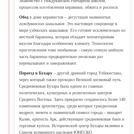
Знакомство с гиждуванской гончарной школой,
процессом изготовления керамики, обжига и росписи.
Обед
в доме керамистов – дегустация знаменитых
гиждуванских шашлыков
. Это настоящее сокровище в
мире узбекских шашлыков. Его готовят исключительно из
местной баранины, которая обладает неповторимым
вкусом благодаря особенному климату. Технология
приготовления тоже необычная – самую сочную шейную
часть баранины предварительно несколько раз
перемалывают и замораживают.
Переезд в Бухару
– другой древний город Узбекистана,
через который также проходил Великий шелковый путь.
Средневековая Бухара была одним из главных
политических, культурных и религиозных центров
Среднего Востока. Здесь прекрасно сохранилось более 140
памятников архитектуры, среди которых грандиозные
медресе, мечети и знаменитый символ города – минарет
Калян, крепость Арк, действующие средневековые бани и
торговые купола. Исторический центр Бухары включен в
Список всемирного наследия ЮНЕСКО.