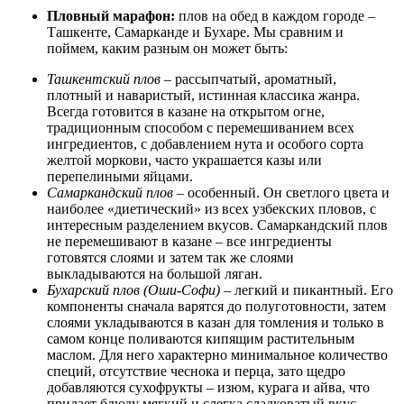
Пловный марафон:
плов на обед в каждом городе –
Ташкенте, Самарканде и Бухаре. Мы сравним и
поймем, каким разным он может быть:
Ташкентский плов
– рассыпчатый, ароматный,
плотный и наваристый, истинная классика жанра.
Всегда готовится в казане на открытом огне,
традиционным способом с перемешиванием всех
ингредиентов, с добавлением нута и особого сорта
желтой моркови, часто украшается казы или
перепелиными яйцами.
Самаркандский плов
– особенный. Он светлого цвета и
наиболее «диетический» из всех узбекских пловов, с
интересным разделением вкусов. Самаркандский плов
не перемешивают в казане – все ингредиенты
готовятся слоями и затем так же слоями
выкладываются на большой ляган.
Бухарский плов
(Оши-Софи)
– легкий и пикантный. Его
компоненты сначала варятся до полуготовности, затем
слоями укладываются в казан для томления и только в
самом конце поливаются кипящим растительным
маслом. Для него характерно минимальное количество
специй, отсутствие чеснока и перца, зато щедро
добавляются сухофрукты – изюм, курага и айва, что
придает блюду мягкий и слегка сладковатый вкус.