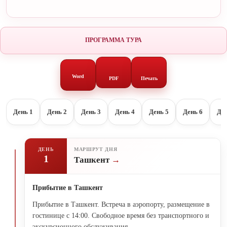
ПРОГРАММА ТУРА
Word
PDF
Печать
День 1
День 2
День 3
День 4
День 5
День 6
Ден
ДЕНЬ
МАРШРУТ ДНЯ
1
Ташкент
Прибытие в Ташкент
Прибытие в Ташкент. Встреча в аэропорту, размещение в
гостинице с 14:00. Свободное время без транспортного и
экскурсионного обслуживания.