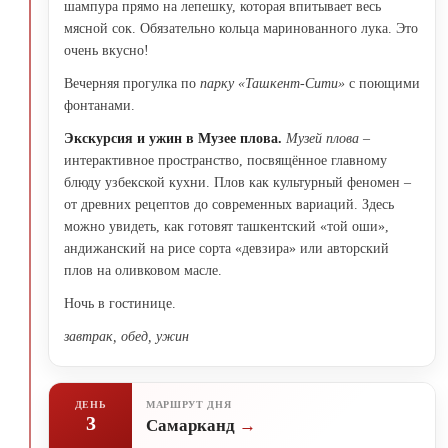
шампура прямо на лепешку, которая впитывает весь
мясной сок. Обязательно кольца маринованного лука. Это
очень вкусно!
Вечерняя прогулка по
парку «Ташкент-Сити»
с поющими
фонтанами.
Экскурсия и ужин в Музее плова.
Музей плова
–
интерактивное пространство, посвящённое главному
блюду узбекской кухни. Плов как культурный феномен –
от древних рецептов до современных вариаций. Здесь
можно увидеть, как готовят ташкентский «той оши»,
андижанский на рисе сорта «девзира» или авторский
плов на оливковом масле.
Ночь в гостинице.
завтрак, обед, ужин
ДЕНЬ
МАРШРУТ ДНЯ
3
Самарканд