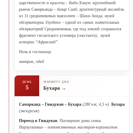
царственности и красоты –
Биби-Ханум
; крупнейший
рынок Самарканда –
базар Сиаб
; архитектурный ансамбль
из 11 средневековых мавзолеев – Шахи-Зинда;
музей
обсерватории Улугбека
– одной из самых значительных
обсерваторий Средневековья, где под землей сохранился
фрагмент гигантского угломера (секстанта);
музей
истории “Афрасиаб”
.
Ночь в гостинице.
завтрак, обед
ДЕНЬ
МАРШРУТ ДНЯ
5
Бухара
Самарканд – Гиждуван – Бухара
(280 км; 4,5 ч).
Бухара
(экскурсия).
Переезд в Гиждуван
. Посещение дома
семьи
Нарзуллаевых – потомственных мастеров-керамистов
.