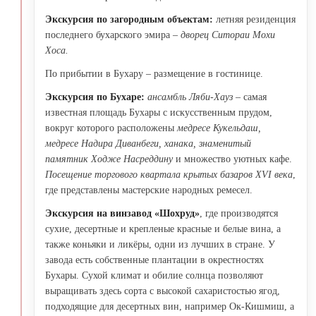
Экскурсия по загородным объектам:
летняя резиденция
последнего бухарского эмира –
дворец Ситораи Мохи
Хоса.
По прибытии в Бухару – размещение в гостинице.
Экскурсия по Бухаре
:
ансамбль Ляби-Хауз
– самая
известная площадь Бухары с искусственным прудом,
вокруг которого расположены
медресе Кукельдаш,
медресе Надира Диванбеги, ханака, знаменитый
памятник Ходже Насреддину
и множество уютных кафе.
Посещение торгового квартала крытых базаров XVI века
,
где представлены мастерские народных ремесел.
Экскурсия на винзавод «Шохруд»
, где производятся
сухие, десертные и крепленые красные и белые вина, а
также коньяки и ликёры, одни из лучших в стране. У
завода есть собственные плантации в окрестностях
Бухары. Сухой климат и обилие солнца позволяют
выращивать здесь сорта с высокой сахаристостью ягод,
подходящие для десертных вин, например Ок-Кишмиш, а