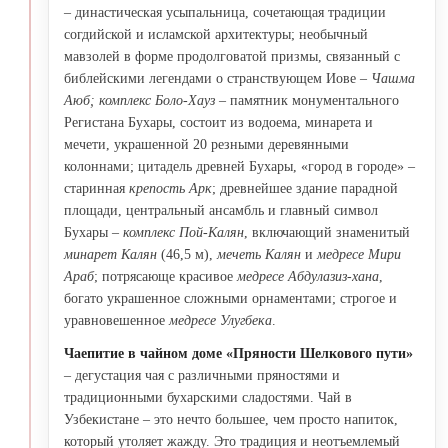
– династическая усыпальница, сочетающая традиции
согдийской и исламской архитектуры; необычный
мавзолей в форме продолговатой призмы, связанный с
библейскими легендами о странствующем Иове –
Чашма
Аюб; комплекс Боло-Хауз
– памятник монументального
Регистана Бухары, состоит из водоема, минарета и
мечети, украшенной 20 резными деревянными
колоннами; цитадель древней Бухары, «город в городе» –
старинная
крепость Арк
; древнейшее здание парадной
площади, центральный ансамбль и главный символ
Бухары –
комплекс Пой-Калян
, включающий знаменитый
минарет Калян
(46,5 м),
мечеть Калян
и
медресе Мири
Араб
; потрясающе красивое
медресе Абдулазиз-хана
,
богато украшенное сложными орнаментами; строгое и
уравновешенное
медресе Улугбека
.
Чаепитие в чайном доме «Пряности Шелкового пути»
– дегустация чая с различными пряностями и
традиционными бухарскими сладостями. Чай в
Узбекистане – это нечто большее, чем просто напиток,
который утоляет жажду. Это традиция и неотъемлемый