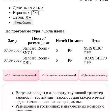
Дата:
Взрослых:
Детей:
По программе тура "Сила плова"
Номер /
Заезд
Ночей
Питание
Цена
размещение
Standard Room /
951$
81367
07.09.2026
6
PP
SNGL
РУБ.
Standard Room /
1650$
141173
07.09.2026
6
PP
DBL
РУБ.
✅ В стоимость включено
✅ В стоимость не включено
✅ Дополнительные усл
Встреча/проводы в аэропорту, групповой трансфер
аэропорт – гостиница – аэропорт для каждого рейса
в день начала и окончания программы.
Размещение в гостиницах в двухместных номерах с
завтраком.