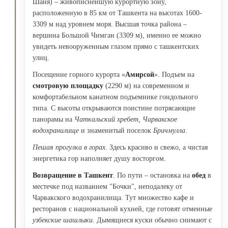
Шаня) – живописнейшую курортную зону,
расположенную в 85 км от Ташкента на высотах 1600-
3309 м над уровнем моря. Высшая точка района –
вершина Большой Чимган (3309 м), именно ее можно
увидеть невооруженным глазом прямо с ташкентских
улиц.
Посещение горного курорта «
Амирсой
». Подъем на
смотровую площадку
(2290 м) на современном и
комфортабельном канатном подъемнике гондольного
типа. С высоты открываются поистине потрясающие
панорамы на
Чаткальский хребет, Чарвакское
водохранилище
и знаменитый поселок
Бричмулла
.
Пешая прогулка в горах
. Здесь красиво и свежо, а чистая
энергетика гор наполняет душу восторгом.
Возвращение в Ташкент
. По пути – остановка на
обед
в
местечке под названием "Бочки", неподалеку от
Чарвакского водохранилища. Тут множество кафе и
ресторанов с национальной кухней, где готовят отменные
узбекские шашлыки
. Дымящиеся куски обычно снимают с