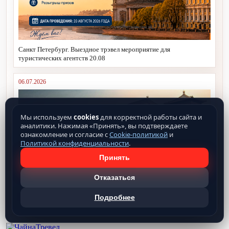
Санкт Петербург. Выездное трэвел мероприятие для
туристических агентств 20.08
06.07.2026
Мы используем
cookies
для корректной работы сайта и
аналитики. Нажимая «Принять», вы подтверждаете
ознакомление и согласие с
Cookie-политикой
и
Политикой конфиденциальности
.
Принять
Упрощение оформления Tax Free в Китае
Отказаться
Подробнее
Все новости