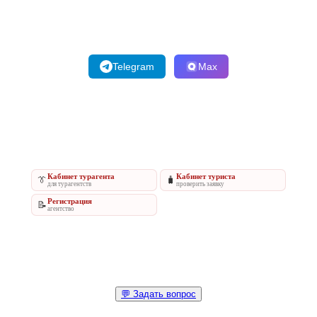
Telegram
Max
Кабинет турагента
Кабинет туриста
👔
🧳
для турагентств
проверить заявку
Регистрация
📝
агентство
💬 Задать вопрос