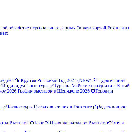
 об обработке персональных данных
Оплата картой
Реквизиты
нных
ледие"
🚀 Круизы
🔥 Новый Год 2027 (NEW)
🌹 Туры в Тибет
✅Индивидуальные туры
✅Туры на Майские праздники в Китай
жоу 2026
График выставок в Шенчжене 2026
🌸Города и
нь
✅Бизнес туры
График выставок в Гонконге
📩Задать вопрос
орты Вьетнама
🌸Блог
🌸Правила въезда во Вьетнам
🌸Отели