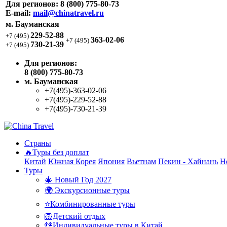
Для регионов:
8 (800) 775-80-73
E-mail:
mail@chinatravel.ru
м. Бауманская
229-52-88
+7 (495)
363-02-06
+7 (495)
730-21-39
+7 (495)
Для регионов:
8 (800) 775-80-73
м. Бауманская
+7(495)-363-02-06
+7(495)-229-52-88
+7(495)-730-21-39
Страны
🔥Туры без доплат
Китай
Южная Корея
Япония
Вьетнам
Пекин - Хайнань
Н
Туры
🎄 Новый Год 2027
🌍 Экскурсионные туры
⭐Комбинированные туры
🦁Детский отдых
👫Индивидуальные туры в Китай