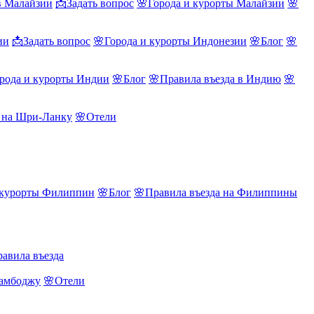
в Малайзии
📩Задать вопрос
🌸Города и курорты Малайзии
🌸
ии
📩Задать вопрос
🌸Города и курорты Индонезии
🌸Блог
🌸
рода и курорты Индии
🌸Блог
🌸Правила въезда в Индию
🌸
а на Шри-Ланку
🌸Отели
 курорты Филиппин
🌸Блог
🌸Правила въезда на Филиппины
авила въезда
Камбоджу
🌸Отели