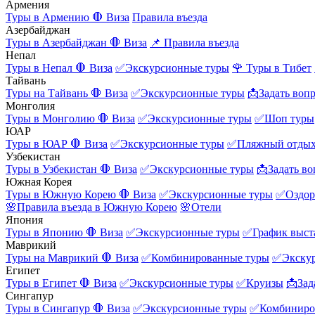
Армения
Туры в Армению
🛑 Виза
Правила въезда
Азербайджан
Туры в Азербайджан
🛑 Виза
📌 Правила въезда
Непал
Туры в Непал
🛑 Виза
✅Экскурсионные туры
🌹 Туры в Тибет
Тайвань
Туры на Тайвань
🛑 Виза
✅Экскурсионные туры
📩Задать воп
Монголия
Туры в Монголию
🛑 Виза
✅Экскурсионные туры
✅Шоп туры
ЮАР
Туры в ЮАР
🛑 Виза
✅Экскурсионные туры
✅Пляжный отды
Узбекистан
Туры в Узбекистан
🛑 Виза
✅Экскурсионные туры
📩Задать во
Южная Корея
Туры в Южную Корею
🛑 Виза
✅Экскурсионные туры
✅Оздор
🌸Правила въезда в Южную Корею
🌸Отели
Япония
Туры в Японию
🛑 Виза
✅Экскурсионные туры
✅График выст
Маврикий
Туры на Маврикий
🛑 Виза
✅Комбинированные туры
✅Экску
Египет
Туры в Египет
🛑 Виза
✅Экскурсионные туры
✅Круизы
📩Зад
Сингапур
Туры в Сингапур
🛑 Виза
✅Экскурсионные туры
✅Комбиниро