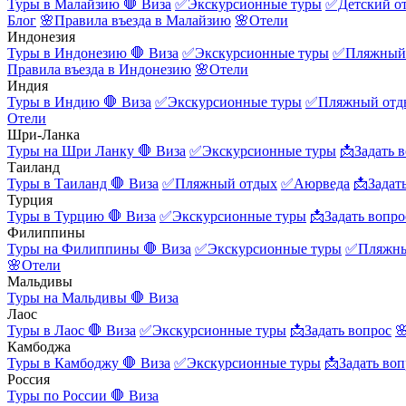
Туры в Малайзию
🛑 Виза
✅Экскурсионные туры
✅Детский о
Блог
🌸Правила въезда в Малайзию
🌸Отели
Индонезия
Туры в Индонезию
🛑 Виза
✅Экскурсионные туры
✅Пляжный
Правила въезда в Индонезию
🌸Отели
Индия
Туры в Индию
🛑 Виза
✅Экскурсионные туры
✅Пляжный отд
Отели
Шри-Ланка
Туры на Шри Ланку
🛑 Виза
✅Экскурсионные туры
📩Задать 
Таиланд
Туры в Таиланд
🛑 Виза
✅Пляжный отдых
✅Аюрведа
📩Задат
Турция
Туры в Турцию
🛑 Виза
✅Экскурсионные туры
📩Задать вопро
Филиппины
Туры на Филиппины
🛑 Виза
✅Экскурсионные туры
✅Пляжны
🌸Отели
Мальдивы
Туры на Мальдивы
🛑 Виза
Лаос
Туры в Лаос
🛑 Виза
✅Экскурсионные туры
📩Задать вопрос

Камбоджа
Туры в Камбоджу
🛑 Виза
✅Экскурсионные туры
📩Задать воп
Россия
Туры по России
🛑 Виза