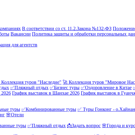
компаниях
В соответствии со ст. 11.2.Закона №132-ФЗ
Положение
боты
Вакансии
Политика защиты и обработки персональных да
ация для агентств
 Коллекция туров "Наследие"
🚀 Коллекция туров "Мировое Нас
тдых
✅Пляжный отдых
✅Бизнес туры
✅Оздоровление в Китае
 2026
График выставок в Шанхае 2026
График выставок в Гуанч
ные туры
✅Комбинированные туры
✅ Туры Гонконг - о.Хайна
онг
🌸Отели
ванные туры
✅Пляжный отдых
📩Задать вопрос
🌸Города и кур