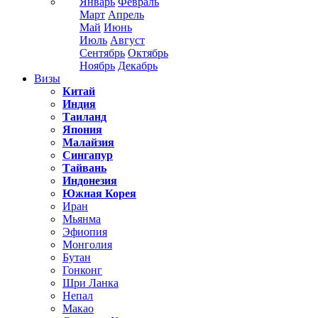
Январь
Февраль
Март
Апрель
Май
Июнь
Июль
Август
Сентябрь
Октябрь
Ноябрь
Декабрь
Визы
Китай
Индия
Таиланд
Япония
Малайзия
Сингапур
Тайвань
Индонезия
Южная Корея
Иран
Мьянма
Эфиопия
Монголия
Бутан
Гонконг
Шри Ланка
Непал
Макао