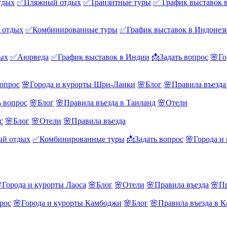
тдых
✅Пляжный отдых
✅Транзитные туры
✅ График выставок 
 отдых
✅Комбинированные туры
✅График выставок в Индонез
ых
✅Аюрведа
✅График выставок в Индии
📩Задать вопрос
🌸Го
вопрос
🌸Города и курорты Шри-Ланки
🌸Блог
🌸Правила въезд
ь вопрос
🌸Блог
🌸Правила въезда в Таиланд
🌸Отели
с
🌸Блог
🌸Отели
🌸Правила въезда
й отдых
✅Комбинированные туры
📩Задать вопрос
🌸Города и
Города и курорты Лаоса
🌸Блог
🌸Отели
🌸Правила въезда
🌸Пр
рос
🌸Города и курорты Камбоджи
🌸Блог
🌸Правила въезда в 