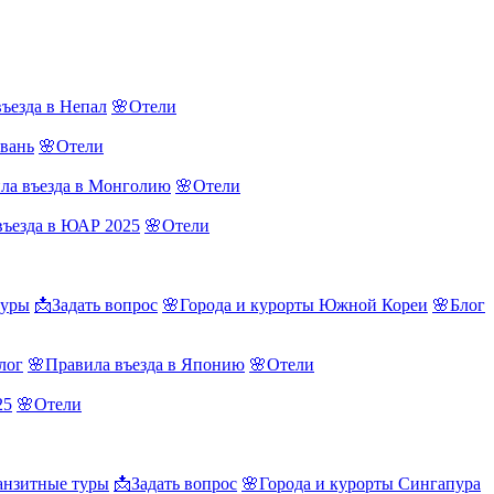
ъезда в Непал
🌸Отели
йвань
🌸Отели
ла въезда в Монголию
🌸Отели
въезда в ЮАР 2025
🌸Отели
туры
📩Задать вопрос
🌸Города и курорты Южной Кореи
🌸Блог
лог
🌸Правила въезда в Японию
🌸Отели
25
🌸Отели
нзитные туры
📩Задать вопрос
🌸Города и курорты Сингапура