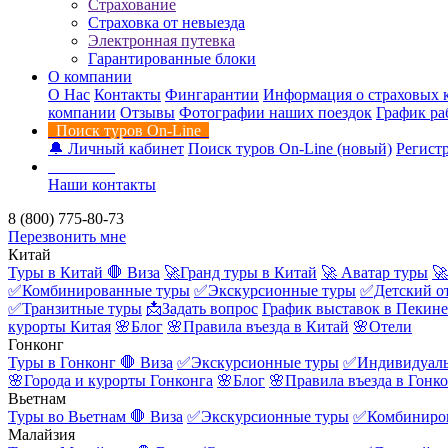
Страхование
Страховка от невыезда
Электронная путевка
Гарантированные блоки
О компании
О Нас
Контакты
Фингарантии
Информация о страховых 
компании
Отзывы
Фотографии наших поездок
График ра
Поиск туров On-Line
🔔 Личный кабинет
Поиск туров On-Line (новый)
Регистр
Контакты
Наши контакты
8 (800) 775-80-73
Перезвонить мне
Китай
Туры в Китай
🛑 Виза
🚀Гранд туры в Китай
🚀 Аватар туры
🚀
✅Комбинированные туры
✅Экскурсионные туры
✅Детский о
✅Транзитные туры
📩Задать вопрос
График выставок в Пекине
курорты Китая
🌸Блог
🌸Правила въезда в Китай
🌸Отели
Гонконг
Туры в Гонконг
🛑 Виза
✅Экскурсионные туры
✅Индивидуаль
🌸Города и курорты Гонконга
🌸Блог
🌸Правила въезда в Гонк
Вьетнам
Туры во Вьетнам
🛑 Виза
✅Экскурсионные туры
✅Комбиниро
Малайзия