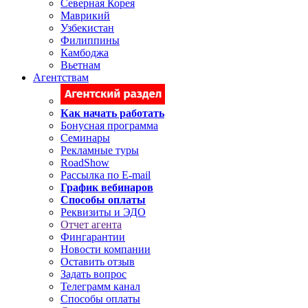
Северная Корея
Маврикий
Узбекистан
Филиппины
Камбоджа
Вьетнам
Агентствам
Как начать работать
Бонусная программа
Семинары
Рекламные туры
RoadShow
Рассылка по E-mail
График вебинаров
Способы оплаты
Реквизиты и ЭДО
Отчет агента
Фингарантии
Новости компании
Оставить отзыв
Задать вопрос
Телеграмм канал
Способы оплаты