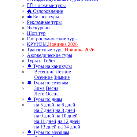
🏊‍♂ Пляжные туры
🐲 Оздоровление
💼 Бизнес туры
Рекламные туры
Экскурсии
Шоп-тур
Гастрономические туры
КРУИЗЫ.
Новинка 2026
Транзитные туры
Новинка 2026
Аюрведические туры
Туры в Тибет
🔔 Туры на каникулы
Весенние
Летние
Осенние
Зимние
🔔 Туры по сезонам
Зима
Весна
Лето
Осень
🔔 Туры по дням
на 5 дней
на 6 дней
на 7 дней
на 8 дней
на 9 дней
на 10 дней
на 11 дней
на 12 дней
на 13 дней
на 14 дней
🔔 Туры по месяцам