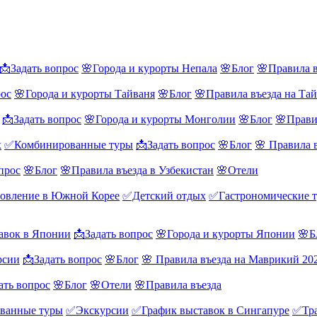
📩Задать вопрос
🌸Города и курорты Непала
🌸Блог
🌸Правила в
рос
🌸Города и курорты Тайваня
🌸Блог
🌸Правила въезда на Та
📩Задать вопрос
🌸Города и курорты Монголии
🌸Блог
🌸Прави
х
✅Комбинированные туры
📩Задать вопрос
🌸Блог
🌸 Правила 
прос
🌸Блог
🌸Правила въезда в Узбекистан
🌸Отели
овление в Южной Корее
✅Детский отдых
✅Гастрономические 
авок в Японии
📩Задать вопрос
🌸Города и курорты Японии
🌸Б
рсии
📩Задать вопрос
🌸Блог
🌸 Правила въезда на Маврикий 20
ать вопрос
🌸Блог
🌸Отели
🌸Правила въезда
ванные туры
✅Экскурсии
✅График выставок в Сингапуре
✅Тра