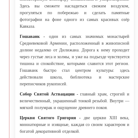
Здесь вы сможете насладиться свежим воздухом,
прогуляться по побережью и сделать памятные
фотографии на фоне одного из самых красивых озёр
Кавказа.
Гошаванк -
один из самых значимых монастырей
Средневековой Армении, расположенный в живописной
долине недалеко от Дилижана. Дорога к нему проходит
через густые леса и холмы, и уже на подъезде чувствуется
тишина и спокойствие, которыми славится этот регион.
Гошаванк быстро стал центром культуры: здесь
действовали школа, библиотека и мастерские
переписчиков рукописей.
Собор Святой Аствацацин -
главный храм, строгий и
величественный, украшенный тонкой резьбой. Внутри —
мягкий полумрак и ощущение древнего покоя.
Церкви Святого Григория -
две церкви XIII века,
миниатюрные и изящные, каждая со своим характером и
богатой декоративной отделкой.