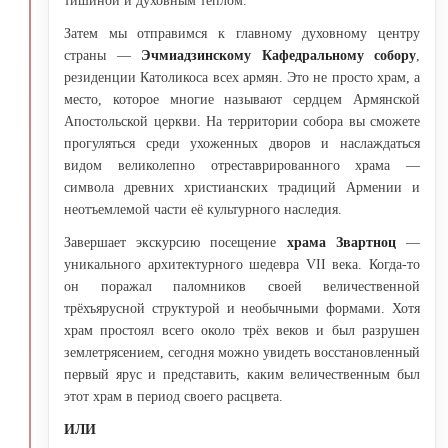
тишиной и духовным теплом.
Затем мы отправимся к главному духовному центру
страны —
Эчмиадзинскому Кафедральному собору
,
резиденции Католикоса всех армян. Это не просто храм, а
место, которое многие называют сердцем Армянской
Апостольской церкви. На территории собора вы сможете
прогуляться среди ухоженных дворов и наслаждаться
видом великолепно отреставрированного храма —
символа древних христианских традиций Армении и
неотъемлемой части её культурного наследия.
Завершает экскурсию посещение
храма Звартноц
—
уникального архитектурного шедевра VII века. Когда-то
он поражал паломников своей величественной
трёхъярусной структурой и необычными формами. Хотя
храм простоял всего около трёх веков и был разрушен
землетрясением, сегодня можно увидеть восстановленный
первый ярус и представить, каким величественным был
этот храм в период своего расцвета.
ИЛИ