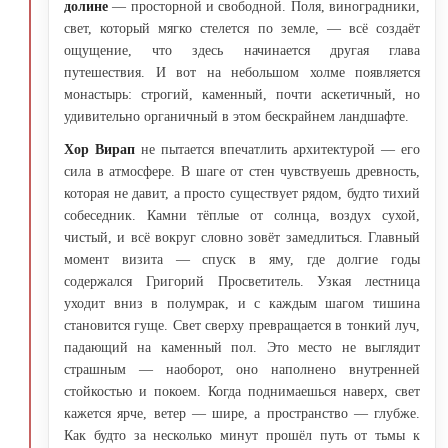
долине
— просторной и свободной. Поля, виноградники,
свет, который мягко стелется по земле, — всё создаёт
ощущение, что здесь начинается другая глава
путешествия. И вот на небольшом холме появляется
монастырь: строгий, каменный, почти аскетичный, но
удивительно органичный в этом бескрайнем ландшафте.
Хор Вирап
не пытается впечатлить архитектурой — его
сила в атмосфере. В шаге от стен чувствуешь древность,
которая не давит, а просто существует рядом, будто тихий
собеседник. Камни тёплые от солнца, воздух сухой,
чистый, и всё вокруг словно зовёт замедлиться. Главный
момент визита — спуск в яму, где долгие годы
содержался Григорий Просветитель. Узкая лестница
уходит вниз в полумрак, и с каждым шагом тишина
становится гуще. Свет сверху превращается в тонкий луч,
падающий на каменный пол. Это место не выглядит
страшным — наоборот, оно наполнено внутренней
стойкостью и покоем. Когда поднимаешься наверх, свет
кажется ярче, ветер — шире, а пространство — глубже.
Как будто за несколько минут прошёл путь от тьмы к