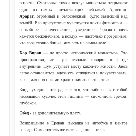
ясности. Смотровые точки вокруг монастыря открывают
один из самых впечатляющих пейзажей Армении:
Арарат
, огромный и белоснежный, будто зависший над
землёй. Его присутствие чувствуется почти физически —
спокойное, величественное, уверенное. Горизонт здесь
кажется бесконечным, а воздух — настолько прозрачным,
что гора словно ближе, чем есть на самом деле.
Хор Вирап
— не просто исторический монастырь. Это
пространство, где люди невольно говорят тише, где
внутренний шум уступает месту какой-то ясности. Здесь
легко остановиться, вдохнуть, оглядеться и почувствовать,
как земля под ногами хранит память о столетиях.
Когда уходишь отсюда, кажется, что забираешь с собой
небольшой кусочек этой тишины — спокойной, зрелой,
глубокой.
Обед
- за дополнительную плату.
Возвращение в Ереван, высадка из автобуса в центре
города. Самостоятельное возвращение в отель.