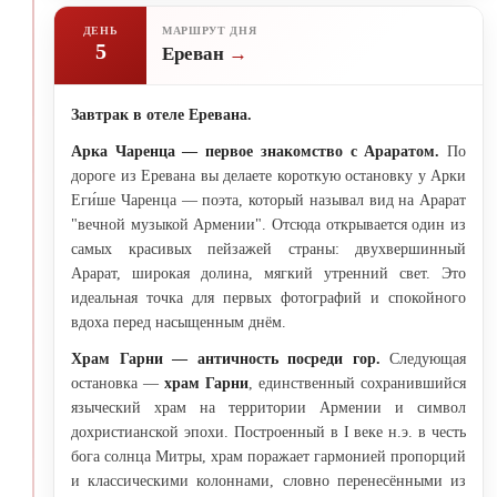
ДЕНЬ
МАРШРУТ ДНЯ
5
Ереван
Завтрак в отеле Еревана.
Арка Чаренца — первое знакомство с Араратом.
По
дороге из Еревана вы делаете короткую остановку у Арки
Еги́ше Чаренца — поэта, который называл вид на Арарат
"вечной музыкой Армении". Отсюда открывается один из
самых красивых пейзажей страны: двухвершинный
Арарат, широкая долина, мягкий утренний свет. Это
идеальная точка для первых фотографий и спокойного
вдоха перед насыщенным днём.
Храм Гарни — античность посреди гор.
Следующая
остановка —
храм Гарни
, единственный сохранившийся
языческий храм на территории Армении и символ
дохристианской эпохи. Построенный в I веке н.э. в честь
бога солнца Митры, храм поражает гармонией пропорций
и классическими колоннами, словно перенесёнными из