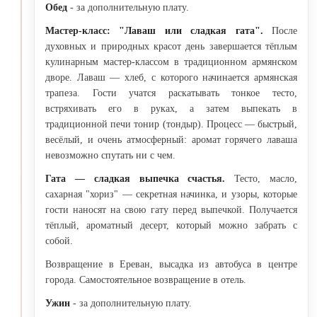
Обед
- за дополнительную плату.
Мастер-класс: "Лаваш или сладкая гата".
После
духовных и природных красот день завершается тёплым
кулинарным мастер-классом в традиционном армянском
дворе. Лаваш — хлеб, с которого начинается армянская
трапеза. Гости учатся раскатывать тонкое тесто,
встряхивать его в руках, а затем выпекать в
традиционной печи тонир (тондыр). Процесс — быстрый,
весёлый, и очень атмосферный: аромат горячего лаваша
невозможно спутать ни с чем.
Гата — сладкая выпечка счастья.
Тесто, масло,
сахарная "хориз" — секретная начинка, и узоры, которые
гости наносят на свою гату перед выпечкой. Получается
тёплый, ароматный десерт, который можно забрать с
собой.
Возвращение в Ереван, высадка из автобуса в центре
города. Самостоятельное возвращение в отель.
Ужин
- за дополнительную плату.