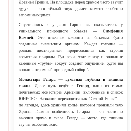
Древней Греции. На площадке перед храмом часто звучит
дудук — его тёплый звук делает момент особенно
запоминающимся.
Спустившись к ущелью Гарни, вы оказываетесь у
уникального природного объекта —
Симфония
Камней
. Это отвесные колонны из базальта, будто
созданные гигантским органом. Каждая колонна —
ровная, шестигранная, прорисованная как строгая
геометрия природы. Гул реки Азат внизу и холодные
каменные «трубы» вокруг создают ощущение, будто вы
вошли в огромный природный собор. \
Монастырь Гегард — духовная глубина и тишина
скалы.
Далее путь ведёт в
Гегард
, один из самых
почитаемых монастырей Армении, включённый в список
ЮНЕСКО. Название переводится как "Святой Копьё" —
по легенде, здесь хранили копьё, которым пронзили тело
Христа. Главная особенность Гегарда — он частично
высечен прямо в скале. Гегард — место, где тишина
звучит особенно ясно.