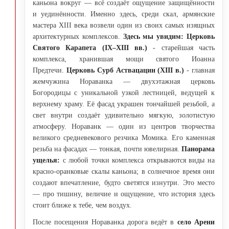
каньона вокруг — всё создаёт ощущение защищённости
и уединённости. Именно здесь, среди скал, армянские
мастера XIII века возвели один из своих самых изящных
архитектурных комплексов.
Здесь мы увидим:
Церковь
Святого Карапета (IX–XIII вв.)
- старейшая часть
комплекса, хранившая мощи святого Иоанна
Предтечи.
Церковь Сурб Аствацацин (XIII в.)
- главная
жемчужина Нораванка — двухэтажная церковь
Богородицы с уникальной узкой лестницей, ведущей к
верхнему храму. Её фасад украшен тончайшей резьбой, а
свет внутри создаёт удивительно мягкую, золотистую
атмосферу. Нораванк — один из центров творчества
великого средневекового резчика Момика. Его каменная
резьба на фасадах — тонкая, почти ювелирная.
Панорама
ущелья:
с любой точки комплекса открываются виды на
красно-оранковые скалы каньона; в солнечное время они
создают впечатление, будто светятся изнутри. Это место
— про тишину, величие и ощущение, что история здесь
стоит ближе к тебе, чем воздух.
После посещения Нораванка дорога ведёт в
село Арени