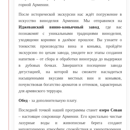
горной Армении.
После исторической экскурсии нас ждёт погружение в
искусство виноделия Армении. Мы отправимся на
Иджеванский винно-коньячный завод
, где вас
познакомят с уникальными традициями виноделия,
уходящими корнями в далёкое прошлое. Вы узнаете о
тонкостях производства вина и коньяка, пройдёте
экскурсию по цехам завода, увидите все этапы создания
напитков – от сбора и обработки винограда до выдержки
в дубовых бочках. Завершится посещение завода
дегустацией, на которой вы сможете насладиться
насыщенными вкусами местных вин и коньяков,
почувствовав богатство ароматов и оттенков, характерных
для армянского терруара.
Обед
- за дополнительную плату.
Последней точкой нашей программы станет
озеро Севан
– настоящее сокровище Армении. Его кристально чистые
лазурные воды и живописные берега создают
неповторимую атмосферу спокойствия и умиротворения.