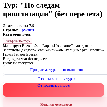
Тур: "По следам
цивилизации" (без перелета)
Длительность:
7/6
Страны:
Армения
Категории тура:
Экскурсионные туры
Маршрут:
Ереван-Хор Вирап-Нораванк/Эчмиадзин и
Звартноц/Цахадзор-Севан-Дилижан-Агарцин-Арка Чаренци-
Гарни-Гегард-Ереван
Вид перелета:
без перелета
Виза:
не требуется
Программа тура и что включено
Отзывы о наших турах
Отправить запрос
Контакты менеджеров