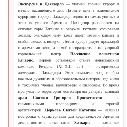
Экскурсия в Цахкадзор
— уютный горный курорт и
начало насыщенного дня. Начните день в живописном
курортном городке Цахкадзор, одном из самых уютных и
зелёных уголков Армении. Цахкадзор расположен на
склонах горы Тегенис и окружён густыми сосновыми
лесами, благодаря чему здесь царит мягкий климат и
особая свежесть воздуха. Летом курорт радует прохладой
и ароматами хвои, а зимой превращается в популярный
горнолыжный центр.
Посещение монастыря
Кечарис.
Первой остановкой станет монастырский
комплекс Кечарис (XI–XIII вв.) — историческая
жемчужина Цахкадзора. Этот комплекс когда-то был
важным духовным и образовательным центром, где жили
и трудились учёные, каллиграфы и философы. Во время
прогулки по территории монастыря вы увидите: главный
храм Святого Григория Просветителя
— с
гармоничными пропорциями и строгой
архитектурой;
Церковь Святой Катогике
— изящная
постройка с характерными для средневековой Армении
декоративными элементами;
Хачкары
— каменные