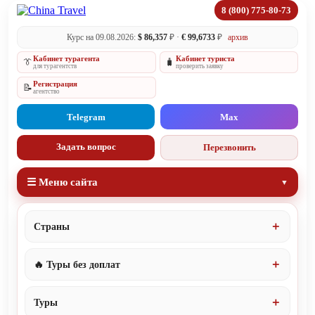
8 (800) 775-80-73
Курс на 09.08.2026:
$ 86,357
₽ ·
€ 99,6733
₽
архив
Кабинет турагента
Кабинет туриста
👔
🧳
для турагентств
проверить заявку
Регистрация
📝
агентство
Telegram
Max
Задать вопрос
Перезвонить
☰ Меню сайта
Страны
🔥 Туры без доплат
Туры