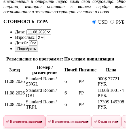
впечатления и открыть перед вами свои сокровища. Это
страна, которая оставит в вашем сердце яркие
воспоминания и желание возвращаться снова и снова.
СТОИМОСТЬ ТУРА
USD
РУБ.
Дата:
Взрослых:
Детей:
Размещение по программе: По следам цивилизации
Номер /
Заезд
Ночей
Питание
Цена
размещение
Standard Room /
900$
77721
11.08.2026
6
PP
SNGL
РУБ.
Standard Room /
1160$
100174
11.08.2026
6
PP
DBL
РУБ.
Standard Room /
1730$
149398
11.08.2026
6
PP
TRPL
РУБ.
✅ В стоимость включено
✅ В стоимость не включено
✅ Отели по туру
✅ 