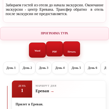
Забираем гостей из отеля до начала экскурсии. Окончание
экскурсии - центр Еревана. Трансфер обратно в отель
после экскурсии не предоставляется.
ПРОГРАММА ТУРА
Word
PDF
Печать
День 1
День 2
День 3
День 4
День 5
День 6
Ден
ДЕНЬ
МАРШРУТ ДНЯ
1
Ереван
Прилет в Ереван.