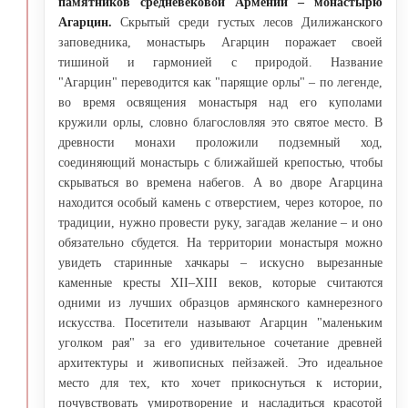
памятников средневековой Армении – монастырю
Агарцин.
Скрытый среди густых лесов Дилижанского
заповедника, монастырь Агарцин поражает своей
тишиной и гармонией с природой. Название
"Агарцин" переводится как "парящие орлы" – по легенде,
во время освящения монастыря над его куполами
кружили орлы, словно благословляя это святое место. В
древности монахи проложили подземный ход,
соединяющий монастырь с ближайшей крепостью, чтобы
скрываться во времена набегов. А во дворе Агарцина
находится особый камень с отверстием, через которое, по
традиции, нужно провести руку, загадав желание – и оно
обязательно сбудется. На территории монастыря можно
увидеть старинные хачкары – искусно вырезанные
каменные кресты XII–XIII веков, которые считаются
одними из лучших образцов армянского камнерезного
искусства. Посетители называют Агарцин "маленьким
уголком рая" за его удивительное сочетание древней
архитектуры и живописных пейзажей. Это идеальное
место для тех, кто хочет прикоснуться к истории,
почувствовать умиротворение и насладиться красотой