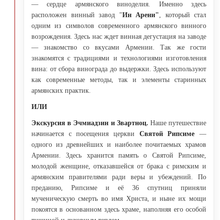
— сердце армянского виноделия. Именно здесь
расположен винный завод "
Ин Арени"
, который стал
одним из символов современного армянского винного
возрождения. Здесь нас ждет винная дегустация на заводе
— знакомство со вкусами Армении. Так же гости
знакомятся с традициями и технологиями изготовления
вина: от сбора винограда до выдержки. Здесь используют
как современные методы, так и элементы старинных
армянских практик.
ИЛИ
Экскурсия в Эчмиадзин и Звартноц.
Наше путешествие
начинается с посещения церкви
Святой Рипсиме
—
одного из древнейших и наиболее почитаемых храмов
Армении. Здесь хранится память о Святой Рипсиме,
молодой женщине, отказавшейся от брака с римским и
армянским правителями ради веры и убеждений. По
преданию, Рипсиме и её 36 спутниц приняли
мученическую смерть во имя Христа, и ныне их мощи
покоятся в основанном здесь храме, наполняя его особой