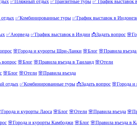
тдых
✅Пляжный отдых
✅Транзитные туры
✅ График выставок 
 отдых
✅Комбинированные туры
✅График выставок в Индонез
ых
✅Аюрведа
✅График выставок в Индии
📩Задать вопрос
🌸Го
вопрос
🌸Города и курорты Шри-Ланки
🌸Блог
🌸Правила въезд
ь вопрос
🌸Блог
🌸Правила въезда в Таиланд
🌸Отели
с
🌸Блог
🌸Отели
🌸Правила въезда
й отдых
✅Комбинированные туры
📩Задать вопрос
🌸Города и
Города и курорты Лаоса
🌸Блог
🌸Отели
🌸Правила въезда
🌸Пр
рос
🌸Города и курорты Камбоджи
🌸Блог
🌸Правила въезда в 