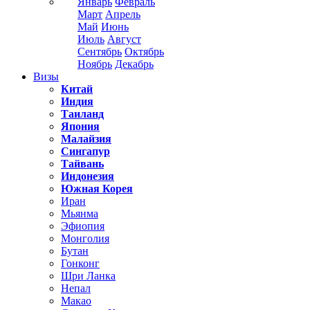
Январь
Февраль
Март
Апрель
Май
Июнь
Июль
Август
Сентябрь
Октябрь
Ноябрь
Декабрь
Визы
Китай
Индия
Таиланд
Япония
Малайзия
Сингапур
Тайвань
Индонезия
Южная Корея
Иран
Мьянма
Эфиопия
Монголия
Бутан
Гонконг
Шри Ланка
Непал
Макао