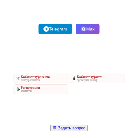
Telegram
Max
Кабинет турагента
Кабинет туриста
👔
🧳
для турагентств
проверить заявку
Регистрация
📝
агентство
💬 Задать вопрос