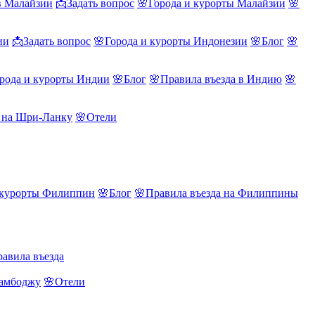
в Малайзии
📩Задать вопрос
🌸Города и курорты Малайзии
🌸
ии
📩Задать вопрос
🌸Города и курорты Индонезии
🌸Блог
🌸
рода и курорты Индии
🌸Блог
🌸Правила въезда в Индию
🌸
а на Шри-Ланку
🌸Отели
 курорты Филиппин
🌸Блог
🌸Правила въезда на Филиппины
авила въезда
Камбоджу
🌸Отели