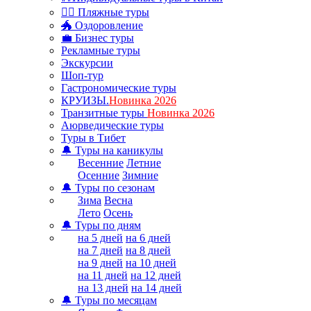
🏊‍♂ Пляжные туры
🐲 Оздоровление
💼 Бизнес туры
Рекламные туры
Экскурсии
Шоп-тур
Гастрономические туры
КРУИЗЫ.
Новинка 2026
Транзитные туры
Новинка 2026
Аюрведические туры
Туры в Тибет
🔔 Туры на каникулы
Весенние
Летние
Осенние
Зимние
🔔 Туры по сезонам
Зима
Весна
Лето
Осень
🔔 Туры по дням
на 5 дней
на 6 дней
на 7 дней
на 8 дней
на 9 дней
на 10 дней
на 11 дней
на 12 дней
на 13 дней
на 14 дней
🔔 Туры по месяцам