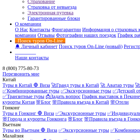
Страхование
Страховка от невыезда
Электронная путевка
Гарантированные блоки
О компании
О Нас
Контакты
Фингарантии
Информация о страховых 
компании
Отзывы
Фотографии наших поездок
График ра
Поиск туров On-Line
🔔 Личный кабинет
Поиск туров On-Line (новый)
Регистр
Контакты
Наши контакты
8 (800) 775-80-73
Перезвонить мне
Китай
Туры в Китай
🛑 Виза
🚀Гранд туры в Китай
🚀 Аватар туры
🚀
✅Комбинированные туры
✅Экскурсионные туры
✅Детский о
✅Транзитные туры
📩Задать вопрос
График выставок в Пекине
курорты Китая
🌸Блог
🌸Правила въезда в Китай
🌸Отели
Гонконг
Туры в Гонконг
🛑 Виза
✅Экскурсионные туры
✅Индивидуаль
🌸Города и курорты Гонконга
🌸Блог
🌸Правила въезда в Гонк
Вьетнам
Туры во Вьетнам
🛑 Виза
✅Экскурсионные туры
✅Комбиниро
Малайзия