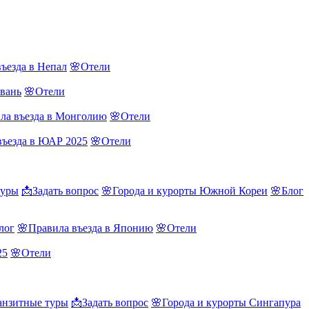
ъезда в Непал
🌸Отели
йвань
🌸Отели
ла въезда в Монголию
🌸Отели
въезда в ЮАР 2025
🌸Отели
туры
📩Задать вопрос
🌸Города и курорты Южной Кореи
🌸Блог
лог
🌸Правила въезда в Японию
🌸Отели
25
🌸Отели
нзитные туры
📩Задать вопрос
🌸Города и курорты Сингапура