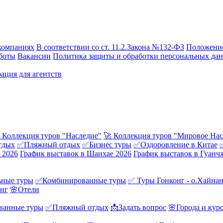
компаниях
В соответствии со ст. 11.2.Закона №132-ФЗ
Положение
боты
Вакансии
Политика защиты и обработки персональных да
ация для агентств
 Коллекция туров "Наследие"
🚀 Коллекция туров "Мировое Нас
тдых
✅Пляжный отдых
✅Бизнес туры
✅Оздоровление в Китае
 2026
График выставок в Шанхае 2026
График выставок в Гуанч
ные туры
✅Комбинированные туры
✅ Туры Гонконг - о.Хайна
онг
🌸Отели
ванные туры
✅Пляжный отдых
📩Задать вопрос
🌸Города и кур