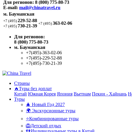
Для регионов:
8 (800) 775-80-73
E-mail:
mail@chinatravel.ru
м. Бауманская
229-52-88
+7 (495)
363-02-06
+7 (495)
730-21-39
+7 (495)
Для регионов:
8 (800) 775-80-73
м. Бауманская
+7(495)-363-02-06
+7(495)-229-52-88
+7(495)-730-21-39
Страны
🔥Туры без доплат
Китай
Южная Корея
Япония
Вьетнам
Пекин - Хайнань
Н
Туры
🎄 Новый Год 2027
🌍 Экскурсионные туры
⭐Комбинированные туры
🦁Детский отдых
👫Индивидуальные туры в Китай