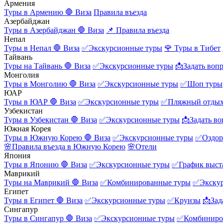
Армения
Туры в Армению
🛑 Виза
Правила въезда
Азербайджан
Туры в Азербайджан
🛑 Виза
📌 Правила въезда
Непал
Туры в Непал
🛑 Виза
✅Экскурсионные туры
🌹 Туры в Тибет
Тайвань
Туры на Тайвань
🛑 Виза
✅Экскурсионные туры
📩Задать воп
Монголия
Туры в Монголию
🛑 Виза
✅Экскурсионные туры
✅Шоп туры
ЮАР
Туры в ЮАР
🛑 Виза
✅Экскурсионные туры
✅Пляжный отды
Узбекистан
Туры в Узбекистан
🛑 Виза
✅Экскурсионные туры
📩Задать во
Южная Корея
Туры в Южную Корею
🛑 Виза
✅Экскурсионные туры
✅Оздор
🌸Правила въезда в Южную Корею
🌸Отели
Япония
Туры в Японию
🛑 Виза
✅Экскурсионные туры
✅График выст
Маврикий
Туры на Маврикий
🛑 Виза
✅Комбинированные туры
✅Экску
Египет
Туры в Египет
🛑 Виза
✅Экскурсионные туры
✅Круизы
📩Зад
Сингапур
Туры в Сингапур
🛑 Виза
✅Экскурсионные туры
✅Комбиниро