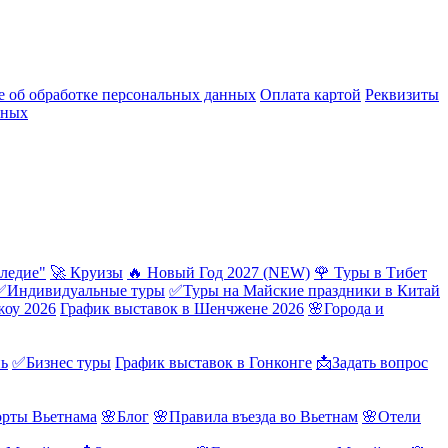
 об обработке персональных данных
Оплата картой
Реквизиты
нных
ледие"
🚀 Круизы
🔥 Новый Год 2027 (NEW)
🌹 Туры в Тибет
✅Индивидуальные туры
✅Туры на Майские праздники в Китай
жоу 2026
График выставок в Шенчжене 2026
🌸Города и
нь
✅Бизнес туры
График выставок в Гонконге
📩Задать вопрос
орты Вьетнама
🌸Блог
🌸Правила въезда во Вьетнам
🌸Отели