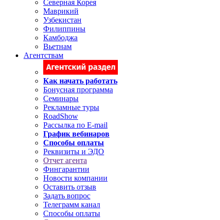
Северная Корея
Маврикий
Узбекистан
Филиппины
Камбоджа
Вьетнам
Агентствам
Как начать работать
Бонусная программа
Семинары
Рекламные туры
RoadShow
Рассылка по E-mail
График вебинаров
Способы оплаты
Реквизиты и ЭДО
Отчет агента
Фингарантии
Новости компании
Оставить отзыв
Задать вопрос
Телеграмм канал
Способы оплаты