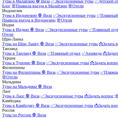
Туры в Малайзию
🛑 Виза
✅Экскурсионные туры
✅Детский о
Блог
🌸Правила въезда в Малайзию
🌸Отели
Индонезия
Туры в Индонезию
🛑 Виза
✅Экскурсионные туры
✅Пляжный
Правила въезда в Индонезию
🌸Отели
Индия
Туры в Индию
🛑 Виза
✅Экскурсионные туры
✅Пляжный отд
Отели
Шри-Ланка
Туры на Шри Ланку
🛑 Виза
✅Экскурсионные туры
📩Задать 
Таиланд
Туры в Таиланд
🛑 Виза
✅Пляжный отдых
✅Аюрведа
📩Задат
Турция
Туры в Турцию
🛑 Виза
✅Экскурсионные туры
📩Задать вопро
Филиппины
Туры на Филиппины
🛑 Виза
✅Экскурсионные туры
✅Пляжны
🌸Отели
Мальдивы
Туры на Мальдивы
🛑 Виза
Лаос
Туры в Лаос
🛑 Виза
✅Экскурсионные туры
📩Задать вопрос

Камбоджа
Туры в Камбоджу
🛑 Виза
✅Экскурсионные туры
📩Задать воп
Россия
Туры по России
🛑 Виза