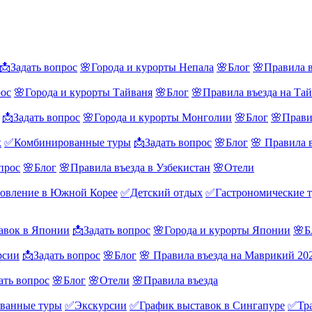
📩Задать вопрос
🌸Города и курорты Непала
🌸Блог
🌸Правила в
рос
🌸Города и курорты Тайваня
🌸Блог
🌸Правила въезда на Та
📩Задать вопрос
🌸Города и курорты Монголии
🌸Блог
🌸Прави
х
✅Комбинированные туры
📩Задать вопрос
🌸Блог
🌸 Правила 
прос
🌸Блог
🌸Правила въезда в Узбекистан
🌸Отели
овление в Южной Корее
✅Детский отдых
✅Гастрономические 
авок в Японии
📩Задать вопрос
🌸Города и курорты Японии
🌸Б
рсии
📩Задать вопрос
🌸Блог
🌸 Правила въезда на Маврикий 20
ать вопрос
🌸Блог
🌸Отели
🌸Правила въезда
ванные туры
✅Экскурсии
✅График выставок в Сингапуре
✅Тра