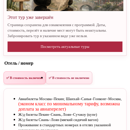
Этот тур уже завершён
Страница сохранена для ознакомления с программой. Даты,
стоимость, перелёт и наличие мест могут быть неактуальны.
Забронировать тур в указанном виде уже нельзя.
Посмотреть актуальные туры
Отель / номер
✅ В стоимость включено
✅ В стоимость не включено
Авиабилеты Москва–Пекин; Шанхай–Санья–Гонконг–Москва,
(эконом класс по минимальному тарифу, возможна
доплата за авиаперелет)
Ж/д билеты Пекин–Сиань,
Лоян–Сучжоу (купе)
Ж/д билеты Сиань–Лоян (мягкий сидячий вагон)
Проживание в стандартных номерах в отелях указанной