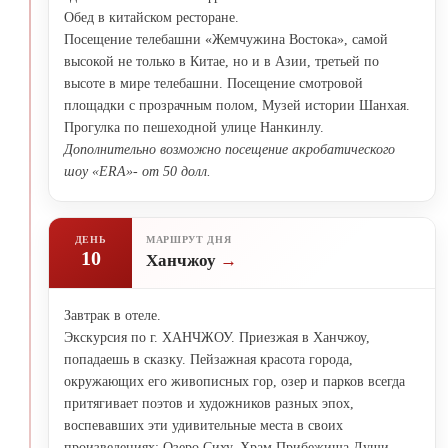
Обед в китайском ресторане.
Посещение телебашни «Жемчужина Востока», самой
высокой не только в Китае, но и в Азии, третьей по
высоте в мире телебашни. Посещение смотровой
площадки с прозрачным полом, Музей истории Шанхая.
Прогулка по пешеходной улице Нанкинлу.
Дополнительно возможно посещение акробатического
шоу «ERA»- от 50 долл.
ДЕНЬ
МАРШРУТ ДНЯ
10
Ханчжоу
Завтрак в отеле.
Экскурсия по г. ХАНЧЖОУ. Приезжая в Ханчжоу,
попадаешь в сказку. Пейзажная красота города,
окружающих его живописных гор, озер и парков всегда
притягивает поэтов и художников разных эпох,
воспевавших эти удивительные места в своих
произведениях: Озеро Сиху, Храм Прибежища Души.