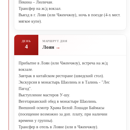
Пекина – Люличан.
Трансфер на ж/д вокзал.
Выезд в г. Лоян (или Чженчжоу), ночь в поезде (4-х мест.
мягкое купе).
ДЕНЬ
МАРШРУТ ДНЯ
4
Лоян
Прибытие в Лоян (или Чженчжоу), встреча на ж/д
вокзале.
Завтрак в китайском ресторане (шведский стол).
Экскурсия в монастырь Шаолинь и в Талинь - "Лес
Пагод".
Выступление мастеров У-шу.
Вегетарианский обед в монастыре Шаолинь.
Внешний осмотр Храма Белой Лошади Баймасы
(посещение возможно за доп. плату, при наличии
времени у группы).
Трансфер в отель в Лояне (или в Чженчжоу).