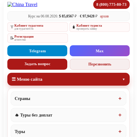
8 (800) 775-80-73
Курс на 06.08.2026:
$ 85,0567
₽ ·
€ 97,9428
₽
архив
Кабинет турагента
Кабинет туриста
👔
🧳
для турагентств
проверить заявку
Регистрация
📝
агентство
Telegram
Max
Задать вопрос
Перезвонить
☰ Меню сайта
Страны
🔥 Туры без доплат
Туры