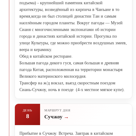
подъема) - крупнейший памятник китайской
архитектуры, возведённый из кирпича в Чанъане в то
время,когда он был столицей династии Тан и самым
населённым городом планеты. Вокруг пагоды — Музей
Сианя с многочисленными экспонатами об истории
города и династиях китайской истории. Прогулка по
улице Культуры, где можно приобрести воздушных змеев,
веера и керамику.
Обед в китайском ресторане.
Большая пагода дикого гуся, самая большая и древняя
пагода Китая, расположенная на территории монастыря
Великого материнского милосердия.
Трансфер на ж/д вокзал, выезд скоростным поездом
Сиань-Сучжоу, ночь в поезде (4-х местное мягкое купе).
ДЕНЬ
МАРШРУТ ДНЯ
8
Сучжоу
Прибытие в Сучжоу. Встреча. Завтрак в китайском