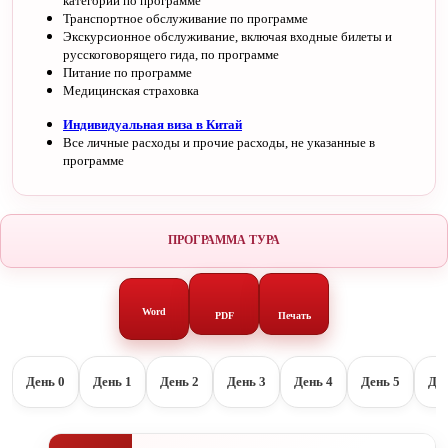
категории по программе
Транспортное обслуживание по программе
Экскурсионное обслуживание, включая входные билеты и
русскоговорящего гида, по программе
Питание по программе
Медицинская страховка
Индивидуальная виза в Китай
Все личные расходы и прочие расходы, не указанные в
программе
ПРОГРАММА ТУРА
Word
PDF
Печать
День 0
День 1
День 2
День 3
День 4
День 5
Ден