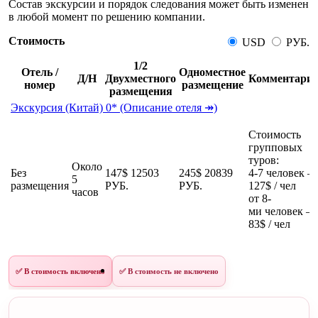
Состав экскурсии и порядок следования может быть изменен
в любой момент по решению компании.
Стоимость
USD
РУБ.
1/2
Отель /
Одноместное
Д/Н
Двухместного
Комментари
номер
размещение
размещения
Экскурсия (Китай) 0* (Описание отеля ↠)
Стоимость
групповых
туров:
Около
Без
147$
12503
245$
20839
4-7 человек –
5
размещения
РУБ.
РУБ.
127$ / чел
часов
от 8-
ми человек –
83$ / чел
✅ В стоимость включено
✅ В стоимость не включено