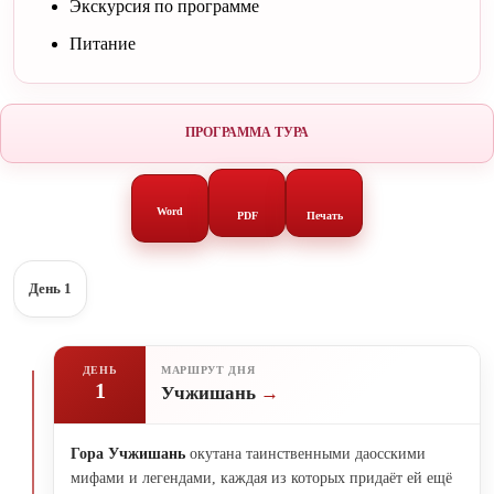
Экскурсия по программе
Питание
ПРОГРАММА ТУРА
Word
PDF
Печать
День 1
ДЕНЬ
МАРШРУТ ДНЯ
1
Учжишань
Гора Учжишань
окутана таинственными даосскими
мифами и легендами, каждая из которых придаёт ей ещё