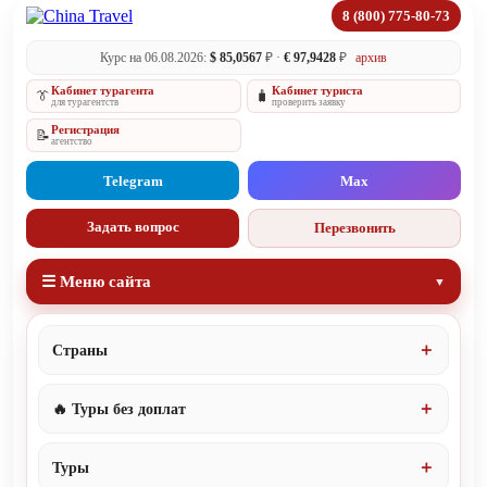
8 (800) 775-80-73
Курс на 06.08.2026:
$ 85,0567
₽ ·
€ 97,9428
₽
архив
Кабинет турагента
Кабинет туриста
👔
🧳
для турагентств
проверить заявку
Регистрация
📝
агентство
Telegram
Max
Задать вопрос
Перезвонить
☰ Меню сайта
Страны
🔥 Туры без доплат
Туры