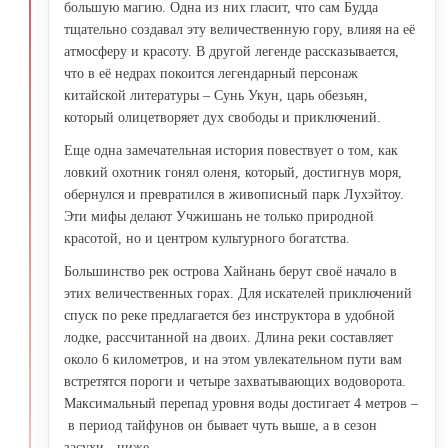
большую магию. Одна из них гласит, что сам Будда
тщательно создавал эту величественную гору, влияя на её
атмосферу и красоту. В другой легенде рассказывается,
что в её недрах покоится легендарный персонаж
китайской литературы – Сунь Укун, царь обезьян,
который олицетворяет дух свободы и приключений.
Еще одна замечательная история повествует о том, как
ловкий охотник гонял оленя, который, достигнув моря,
обернулся и превратился в живописный парк Лухэйтоу.
Эти мифы делают Учжишань не только природной
красотой, но и центром культурного богатства.
Большинство рек острова Хайнань берут своё начало в
этих величественных горах. Для искателей приключений
спуск по реке предлагается без инструктора в удобной
лодке, рассчитанной на двоих. Длина реки составляет
около 6 километров, и на этом увлекательном пути вам
встретятся пороги и четыре захватывающих водоворота.
Максимальный перепад уровня воды достигает 4 метров –
в период тайфунов он бывает чуть выше, а в сезон
засухи - ниже.