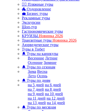
🏊‍♂ Пляжные туры
🐲 Оздоровление
💼 Бизнес туры
Рекламные туры
Экскурсии
Шоп-тур
Гастрономические туры
КРУИЗЫ.
Новинка 2026
Транзитные туры
Новинка 2026
Аюрведические туры
Туры в Тибет
🔔 Туры на каникулы
Весенние
Летние
Осенние
Зимние
🔔 Туры по сезонам
Зима
Весна
Лето
Осень
🔔 Туры по дням
на 5 дней
на 6 дней
на 7 дней
на 8 дней
на 9 дней
на 10 дней
на 11 дней
на 12 дней
на 13 дней
на 14 дней
🔔 Туры по месяцам