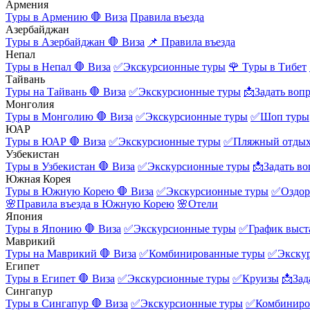
Армения
Туры в Армению
🛑 Виза
Правила въезда
Азербайджан
Туры в Азербайджан
🛑 Виза
📌 Правила въезда
Непал
Туры в Непал
🛑 Виза
✅Экскурсионные туры
🌹 Туры в Тибет
Тайвань
Туры на Тайвань
🛑 Виза
✅Экскурсионные туры
📩Задать воп
Монголия
Туры в Монголию
🛑 Виза
✅Экскурсионные туры
✅Шоп туры
ЮАР
Туры в ЮАР
🛑 Виза
✅Экскурсионные туры
✅Пляжный отды
Узбекистан
Туры в Узбекистан
🛑 Виза
✅Экскурсионные туры
📩Задать во
Южная Корея
Туры в Южную Корею
🛑 Виза
✅Экскурсионные туры
✅Оздор
🌸Правила въезда в Южную Корею
🌸Отели
Япония
Туры в Японию
🛑 Виза
✅Экскурсионные туры
✅График выст
Маврикий
Туры на Маврикий
🛑 Виза
✅Комбинированные туры
✅Экску
Египет
Туры в Египет
🛑 Виза
✅Экскурсионные туры
✅Круизы
📩Зад
Сингапур
Туры в Сингапур
🛑 Виза
✅Экскурсионные туры
✅Комбиниро