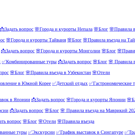
📩Задать вопрос
🌸Города и курорты Непала
🌸Блог
🌸Правила в
рос
🌸Города и курорты Тайваня
🌸Блог
🌸Правила въезда на Та
📩Задать вопрос
🌸Города и курорты Монголии
🌸Блог
🌸Прави
х
✅Комбинированные туры
📩Задать вопрос
🌸Блог
🌸 Правила 
прос
🌸Блог
🌸Правила въезда в Узбекистан
🌸Отели
овление в Южной Корее
✅Детский отдых
✅Гастрономические 
авок в Японии
📩Задать вопрос
🌸Города и курорты Японии
🌸Б
рсии
📩Задать вопрос
🌸Блог
🌸 Правила въезда на Маврикий 20
ать вопрос
🌸Блог
🌸Отели
🌸Правила въезда
ванные туры
✅Экскурсии
✅График выставок в Сингапуре
✅Тра