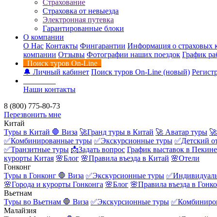
Страхование
Страховка от невыезда
Электронная путевка
Гарантированные блоки
О компании
О Нас
Контакты
Фингарантии
Информация о страховых 
компании
Отзывы
Фотографии наших поездок
График ра
Поиск туров On-Line
🔔 Личный кабинет
Поиск туров On-Line (новый)
Регистр
Контакты
Наши контакты
8 (800) 775-80-73
Перезвонить мне
Китай
Туры в Китай
🛑 Виза
🚀Гранд туры в Китай
🚀 Аватар туры
🚀
✅Комбинированные туры
✅Экскурсионные туры
✅Детский о
✅Транзитные туры
📩Задать вопрос
График выставок в Пекине
курорты Китая
🌸Блог
🌸Правила въезда в Китай
🌸Отели
Гонконг
Туры в Гонконг
🛑 Виза
✅Экскурсионные туры
✅Индивидуаль
🌸Города и курорты Гонконга
🌸Блог
🌸Правила въезда в Гонк
Вьетнам
Туры во Вьетнам
🛑 Виза
✅Экскурсионные туры
✅Комбиниро
Малайзия