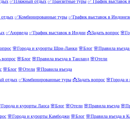
тдых
✅Пляжный отдых
✅Транзитные туры
✅ График выставок 
 отдых
✅Комбинированные туры
✅График выставок в Индонез
ых
✅Аюрведа
✅График выставок в Индии
📩Задать вопрос
🌸Го
вопрос
🌸Города и курорты Шри-Ланки
🌸Блог
🌸Правила въезд
ь вопрос
🌸Блог
🌸Правила въезда в Таиланд
🌸Отели
с
🌸Блог
🌸Отели
🌸Правила въезда
й отдых
✅Комбинированные туры
📩Задать вопрос
🌸Города и
Города и курорты Лаоса
🌸Блог
🌸Отели
🌸Правила въезда
🌸Пр
рос
🌸Города и курорты Камбоджи
🌸Блог
🌸Правила въезда в 