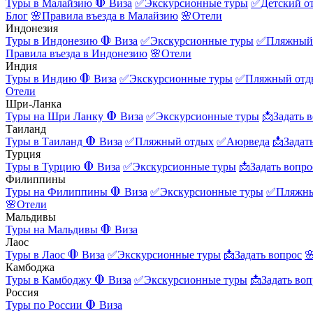
Туры в Малайзию
🛑 Виза
✅Экскурсионные туры
✅Детский о
Блог
🌸Правила въезда в Малайзию
🌸Отели
Индонезия
Туры в Индонезию
🛑 Виза
✅Экскурсионные туры
✅Пляжный
Правила въезда в Индонезию
🌸Отели
Индия
Туры в Индию
🛑 Виза
✅Экскурсионные туры
✅Пляжный отд
Отели
Шри-Ланка
Туры на Шри Ланку
🛑 Виза
✅Экскурсионные туры
📩Задать 
Таиланд
Туры в Таиланд
🛑 Виза
✅Пляжный отдых
✅Аюрведа
📩Задат
Турция
Туры в Турцию
🛑 Виза
✅Экскурсионные туры
📩Задать вопро
Филиппины
Туры на Филиппины
🛑 Виза
✅Экскурсионные туры
✅Пляжны
🌸Отели
Мальдивы
Туры на Мальдивы
🛑 Виза
Лаос
Туры в Лаос
🛑 Виза
✅Экскурсионные туры
📩Задать вопрос

Камбоджа
Туры в Камбоджу
🛑 Виза
✅Экскурсионные туры
📩Задать воп
Россия
Туры по России
🛑 Виза