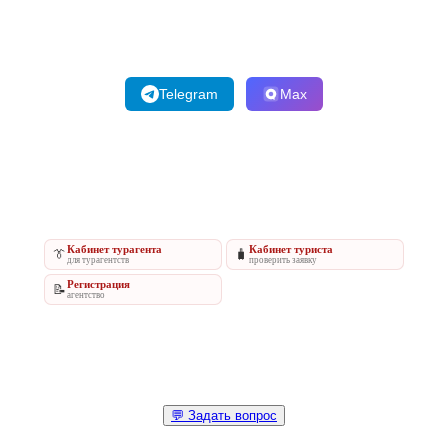
Telegram
Max
Кабинет турагента
Кабинет туриста
👔
🧳
для турагентств
проверить заявку
Регистрация
📝
агентство
💬 Задать вопрос