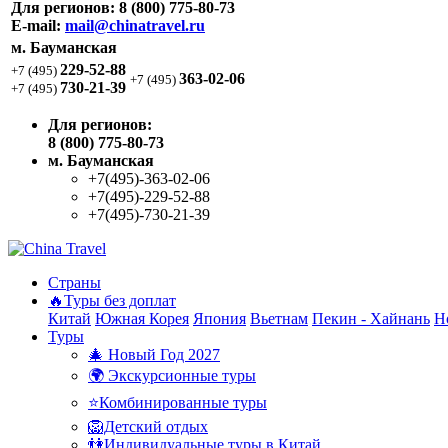
Для регионов:
8 (800) 775-80-73
E-mail:
mail@chinatravel.ru
м. Бауманская
229-52-88
+7 (495)
363-02-06
+7 (495)
730-21-39
+7 (495)
Для регионов:
8 (800) 775-80-73
м. Бауманская
+7(495)-363-02-06
+7(495)-229-52-88
+7(495)-730-21-39
Страны
🔥Туры без доплат
Китай
Южная Корея
Япония
Вьетнам
Пекин - Хайнань
Н
Туры
🎄 Новый Год 2027
🌍 Экскурсионные туры
⭐Комбинированные туры
🦁Детский отдых
👫Индивидуальные туры в Китай