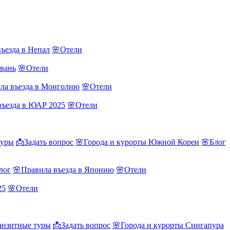
ъезда в Непал
🌸Отели
йвань
🌸Отели
ла въезда в Монголию
🌸Отели
въезда в ЮАР 2025
🌸Отели
туры
📩Задать вопрос
🌸Города и курорты Южной Кореи
🌸Блог
лог
🌸Правила въезда в Японию
🌸Отели
25
🌸Отели
нзитные туры
📩Задать вопрос
🌸Города и курорты Сингапура