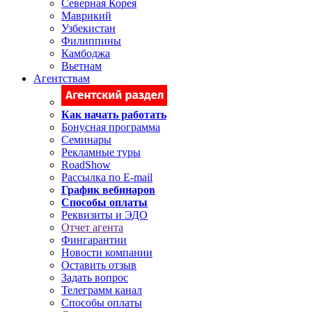
Северная Корея
Маврикий
Узбекистан
Филиппины
Камбоджа
Вьетнам
Агентствам
Как начать работать
Бонусная программа
Семинары
Рекламные туры
RoadShow
Рассылка по E-mail
График вебинаров
Способы оплаты
Реквизиты и ЭДО
Отчет агента
Фингарантии
Новости компании
Оставить отзыв
Задать вопрос
Телеграмм канал
Способы оплаты