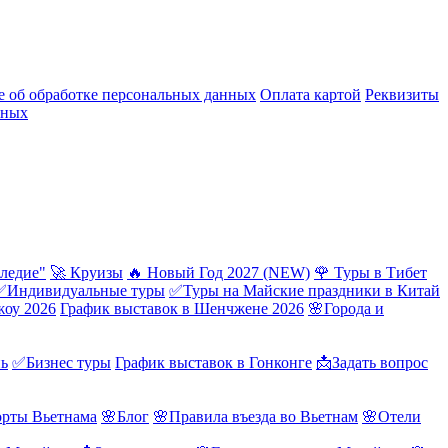
 об обработке персональных данных
Оплата картой
Реквизиты
нных
ледие"
🚀 Круизы
🔥 Новый Год 2027 (NEW)
🌹 Туры в Тибет
✅Индивидуальные туры
✅Туры на Майские праздники в Китай
жоу 2026
График выставок в Шенчжене 2026
🌸Города и
нь
✅Бизнес туры
График выставок в Гонконге
📩Задать вопрос
орты Вьетнама
🌸Блог
🌸Правила въезда во Вьетнам
🌸Отели