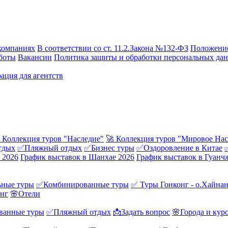
компаниях
В соответствии со ст. 11.2.Закона №132-ФЗ
Положение
боты
Вакансии
Политика защиты и обработки персональных да
ация для агентств
 Коллекция туров "Наследие"
🚀 Коллекция туров "Мировое Нас
тдых
✅Пляжный отдых
✅Бизнес туры
✅Оздоровление в Китае
 2026
График выставок в Шанхае 2026
График выставок в Гуанч
ные туры
✅Комбинированные туры
✅ Туры Гонконг - о.Хайна
онг
🌸Отели
ванные туры
✅Пляжный отдых
📩Задать вопрос
🌸Города и кур