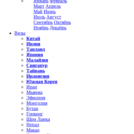
Январь
Февраль
Март
Апрель
Май
Июнь
Июль
Август
Сентябрь
Октябрь
Ноябрь
Декабрь
Визы
Китай
Индия
Таиланд
Япония
Малайзия
Сингапур
Тайвань
Индонезия
Южная Корея
Иран
Мьянма
Эфиопия
Монголия
Бутан
Гонконг
Шри Ланка
Непал
Макао