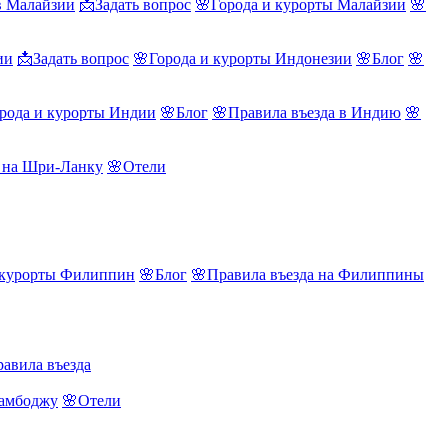
в Малайзии
📩Задать вопрос
🌸Города и курорты Малайзии
🌸
ии
📩Задать вопрос
🌸Города и курорты Индонезии
🌸Блог
🌸
рода и курорты Индии
🌸Блог
🌸Правила въезда в Индию
🌸
а на Шри-Ланку
🌸Отели
 курорты Филиппин
🌸Блог
🌸Правила въезда на Филиппины
авила въезда
Камбоджу
🌸Отели