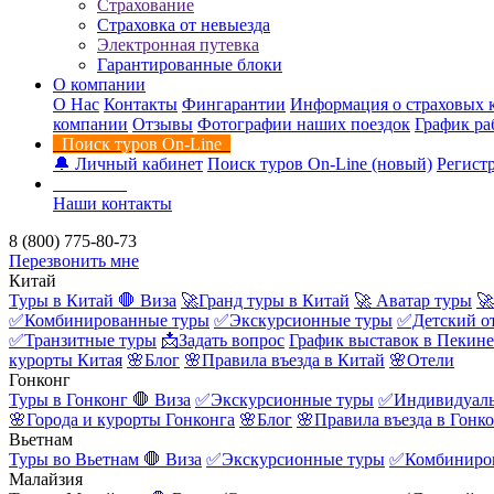
Страхование
Страховка от невыезда
Электронная путевка
Гарантированные блоки
О компании
О Нас
Контакты
Фингарантии
Информация о страховых 
компании
Отзывы
Фотографии наших поездок
График ра
Поиск туров On-Line
🔔 Личный кабинет
Поиск туров On-Line (новый)
Регистр
Контакты
Наши контакты
8 (800) 775-80-73
Перезвонить мне
Китай
Туры в Китай
🛑 Виза
🚀Гранд туры в Китай
🚀 Аватар туры
🚀
✅Комбинированные туры
✅Экскурсионные туры
✅Детский о
✅Транзитные туры
📩Задать вопрос
График выставок в Пекине
курорты Китая
🌸Блог
🌸Правила въезда в Китай
🌸Отели
Гонконг
Туры в Гонконг
🛑 Виза
✅Экскурсионные туры
✅Индивидуаль
🌸Города и курорты Гонконга
🌸Блог
🌸Правила въезда в Гонк
Вьетнам
Туры во Вьетнам
🛑 Виза
✅Экскурсионные туры
✅Комбиниро
Малайзия