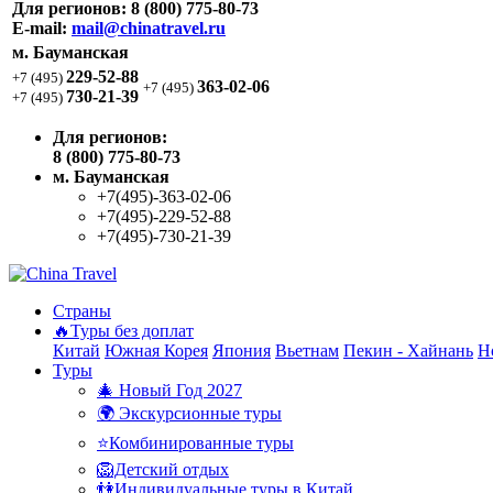
Для регионов:
8 (800) 775-80-73
E-mail:
mail@chinatravel.ru
м. Бауманская
229-52-88
+7 (495)
363-02-06
+7 (495)
730-21-39
+7 (495)
Для регионов:
8 (800) 775-80-73
м. Бауманская
+7(495)-363-02-06
+7(495)-229-52-88
+7(495)-730-21-39
Страны
🔥Туры без доплат
Китай
Южная Корея
Япония
Вьетнам
Пекин - Хайнань
Н
Туры
🎄 Новый Год 2027
🌍 Экскурсионные туры
⭐Комбинированные туры
🦁Детский отдых
👫Индивидуальные туры в Китай