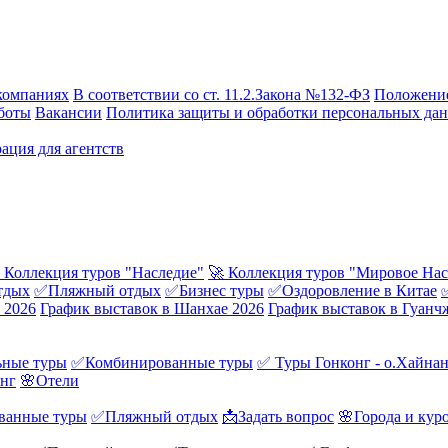
компаниях
В соответствии со ст. 11.2.Закона №132-ФЗ
Положение
боты
Вакансии
Политика защиты и обработки персональных да
ация для агентств
 Коллекция туров "Наследие"
🚀 Коллекция туров "Мировое Нас
тдых
✅Пляжный отдых
✅Бизнес туры
✅Оздоровление в Китае
 2026
График выставок в Шанхае 2026
График выставок в Гуанч
ные туры
✅Комбинированные туры
✅ Туры Гонконг - о.Хайна
онг
🌸Отели
ванные туры
✅Пляжный отдых
📩Задать вопрос
🌸Города и кур