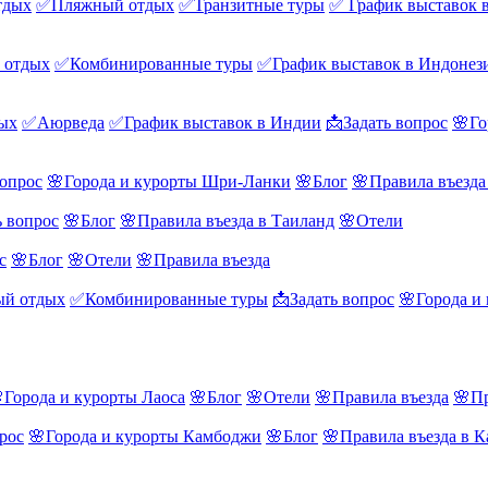
тдых
✅Пляжный отдых
✅Транзитные туры
✅ График выставок 
 отдых
✅Комбинированные туры
✅График выставок в Индонез
ых
✅Аюрведа
✅График выставок в Индии
📩Задать вопрос
🌸Го
вопрос
🌸Города и курорты Шри-Ланки
🌸Блог
🌸Правила въезд
ь вопрос
🌸Блог
🌸Правила въезда в Таиланд
🌸Отели
с
🌸Блог
🌸Отели
🌸Правила въезда
й отдых
✅Комбинированные туры
📩Задать вопрос
🌸Города и
Города и курорты Лаоса
🌸Блог
🌸Отели
🌸Правила въезда
🌸Пр
рос
🌸Города и курорты Камбоджи
🌸Блог
🌸Правила въезда в 