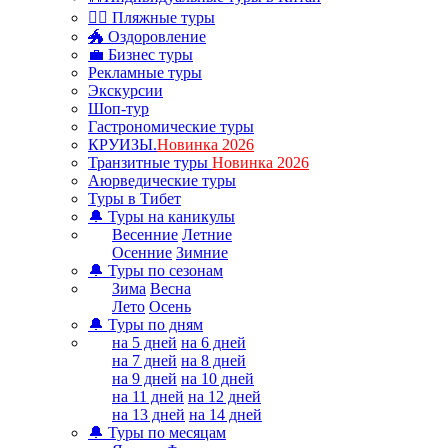
🏊‍♂ Пляжные туры
🐲 Оздоровление
💼 Бизнес туры
Рекламные туры
Экскурсии
Шоп-тур
Гастрономические туры
КРУИЗЫ.
Новинка 2026
Транзитные туры
Новинка 2026
Аюрведические туры
Туры в Тибет
🔔 Туры на каникулы
Весенние
Летние
Осенние
Зимние
🔔 Туры по сезонам
Зима
Весна
Лето
Осень
🔔 Туры по дням
на 5 дней
на 6 дней
на 7 дней
на 8 дней
на 9 дней
на 10 дней
на 11 дней
на 12 дней
на 13 дней
на 14 дней
🔔 Туры по месяцам