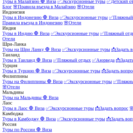
Туры в Малайзию
🛑 Виза
✅Экскурсионные туры
✅Детский о
Блог
🌸Правила въезда в Малайзию
🌸Отели
Индонезия
Туры в Индонезию
🛑 Виза
✅Экскурсионные туры
✅Пляжный
Правила въезда в Индонезию
🌸Отели
Индия
Туры в Индию
🛑 Виза
✅Экскурсионные туры
✅Пляжный отд
Отели
Шри-Ланка
Туры на Шри Ланку
🛑 Виза
✅Экскурсионные туры
📩Задать 
Таиланд
Туры в Таиланд
🛑 Виза
✅Пляжный отдых
✅Аюрведа
📩Задат
Турция
Туры в Турцию
🛑 Виза
✅Экскурсионные туры
📩Задать вопро
Филиппины
Туры на Филиппины
🛑 Виза
✅Экскурсионные туры
✅Пляжны
🌸Отели
Мальдивы
Туры на Мальдивы
🛑 Виза
Лаос
Туры в Лаос
🛑 Виза
✅Экскурсионные туры
📩Задать вопрос

Камбоджа
Туры в Камбоджу
🛑 Виза
✅Экскурсионные туры
📩Задать воп
Россия
Туры по России
🛑 Виза