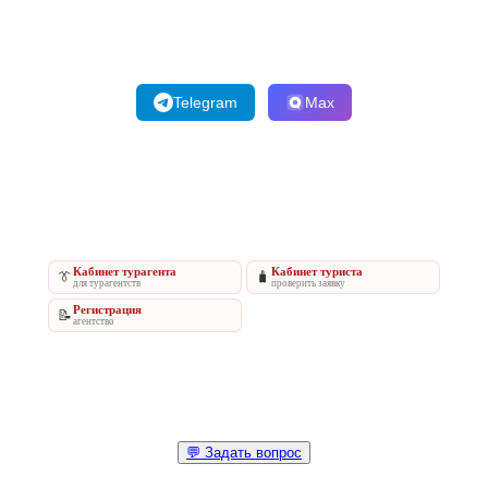
Telegram
Max
Кабинет турагента
Кабинет туриста
👔
🧳
для турагентств
проверить заявку
Регистрация
📝
агентство
💬 Задать вопрос