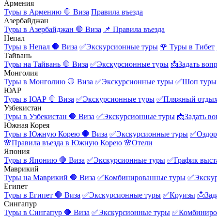
Армения
Туры в Армению
🛑 Виза
Правила въезда
Азербайджан
Туры в Азербайджан
🛑 Виза
📌 Правила въезда
Непал
Туры в Непал
🛑 Виза
✅Экскурсионные туры
🌹 Туры в Тибет
Тайвань
Туры на Тайвань
🛑 Виза
✅Экскурсионные туры
📩Задать воп
Монголия
Туры в Монголию
🛑 Виза
✅Экскурсионные туры
✅Шоп туры
ЮАР
Туры в ЮАР
🛑 Виза
✅Экскурсионные туры
✅Пляжный отды
Узбекистан
Туры в Узбекистан
🛑 Виза
✅Экскурсионные туры
📩Задать во
Южная Корея
Туры в Южную Корею
🛑 Виза
✅Экскурсионные туры
✅Оздор
🌸Правила въезда в Южную Корею
🌸Отели
Япония
Туры в Японию
🛑 Виза
✅Экскурсионные туры
✅График выст
Маврикий
Туры на Маврикий
🛑 Виза
✅Комбинированные туры
✅Экску
Египет
Туры в Египет
🛑 Виза
✅Экскурсионные туры
✅Круизы
📩Зад
Сингапур
Туры в Сингапур
🛑 Виза
✅Экскурсионные туры
✅Комбиниро