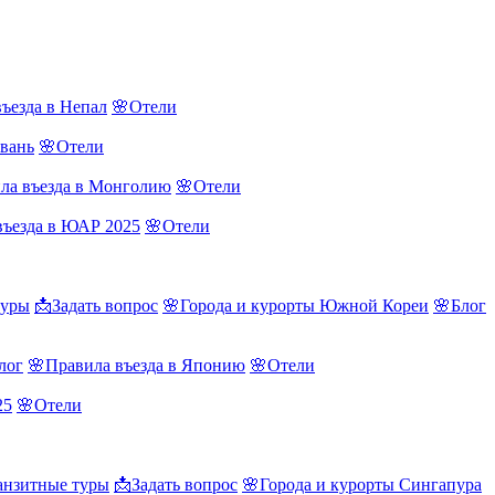
ъезда в Непал
🌸Отели
йвань
🌸Отели
ла въезда в Монголию
🌸Отели
въезда в ЮАР 2025
🌸Отели
туры
📩Задать вопрос
🌸Города и курорты Южной Кореи
🌸Блог
лог
🌸Правила въезда в Японию
🌸Отели
25
🌸Отели
нзитные туры
📩Задать вопрос
🌸Города и курорты Сингапура