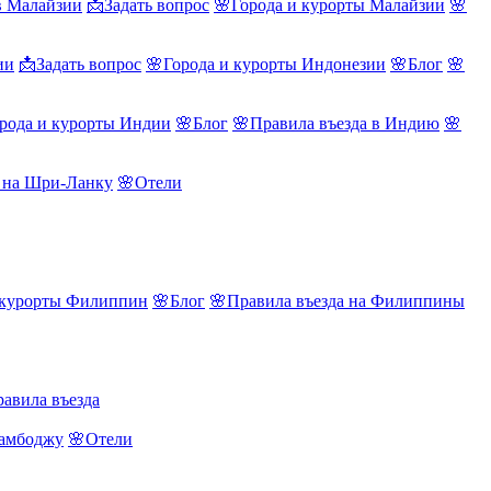
в Малайзии
📩Задать вопрос
🌸Города и курорты Малайзии
🌸
ии
📩Задать вопрос
🌸Города и курорты Индонезии
🌸Блог
🌸
рода и курорты Индии
🌸Блог
🌸Правила въезда в Индию
🌸
а на Шри-Ланку
🌸Отели
 курорты Филиппин
🌸Блог
🌸Правила въезда на Филиппины
авила въезда
Камбоджу
🌸Отели