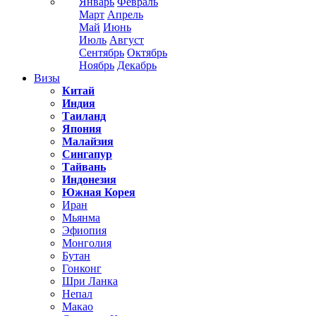
Январь
Февраль
Март
Апрель
Май
Июнь
Июль
Август
Сентябрь
Октябрь
Ноябрь
Декабрь
Визы
Китай
Индия
Таиланд
Япония
Малайзия
Сингапур
Тайвань
Индонезия
Южная Корея
Иран
Мьянма
Эфиопия
Монголия
Бутан
Гонконг
Шри Ланка
Непал
Макао