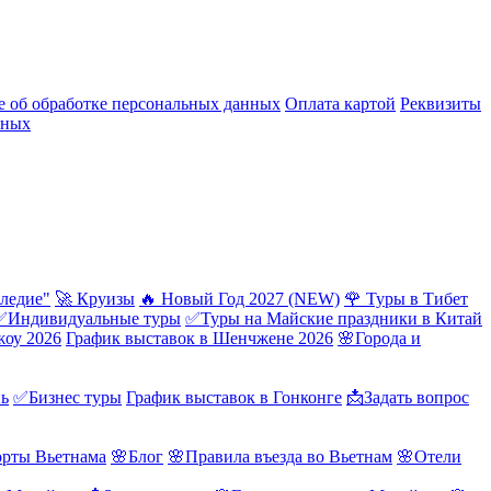
 об обработке персональных данных
Оплата картой
Реквизиты
нных
ледие"
🚀 Круизы
🔥 Новый Год 2027 (NEW)
🌹 Туры в Тибет
✅Индивидуальные туры
✅Туры на Майские праздники в Китай
жоу 2026
График выставок в Шенчжене 2026
🌸Города и
нь
✅Бизнес туры
График выставок в Гонконге
📩Задать вопрос
орты Вьетнама
🌸Блог
🌸Правила въезда во Вьетнам
🌸Отели