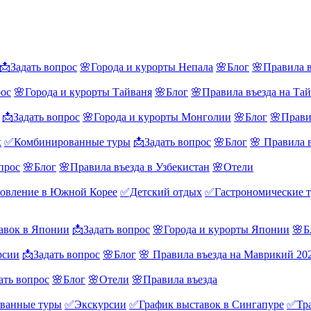
📩Задать вопрос
🌸Города и курорты Непала
🌸Блог
🌸Правила в
рос
🌸Города и курорты Тайваня
🌸Блог
🌸Правила въезда на Та
📩Задать вопрос
🌸Города и курорты Монголии
🌸Блог
🌸Прави
х
✅Комбинированные туры
📩Задать вопрос
🌸Блог
🌸 Правила 
прос
🌸Блог
🌸Правила въезда в Узбекистан
🌸Отели
овление в Южной Корее
✅Детский отдых
✅Гастрономические 
авок в Японии
📩Задать вопрос
🌸Города и курорты Японии
🌸Б
рсии
📩Задать вопрос
🌸Блог
🌸 Правила въезда на Маврикий 20
ать вопрос
🌸Блог
🌸Отели
🌸Правила въезда
ванные туры
✅Экскурсии
✅График выставок в Сингапуре
✅Тра