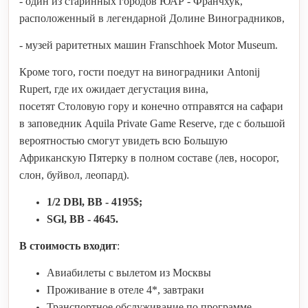
- один из старинных городов ЮАР - Франчхук,
расположенный в легендарной Долине Виноградников,
- музей раритетных машин Franschhoek Motor Museum.
Кроме того, гости поедут на виноградники Antonij
Rupert, где их ожидает дегустация вина,
посетят Столовую гору и конечно отправятся на сафари
в заповедник Aquila Private Game Reserve, где с большой
вероятностью смогут увидеть всю Большую
Африканскую Пятерку в полном составе (лев, носорог,
слон, буйвол, леопард).
1/2 DBl, BB - 4195$;
SGl, BB - 4645.
В стоимость входит
:
Авиабилеты с вылетом из Москвы
Проживание в отеле 4*, завтраки
Транспортное обслуживание по программе