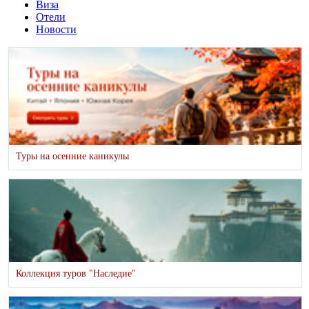
Виза
Отели
Новости
Туры на осенние каникулы
Коллекция туров "Наследие"