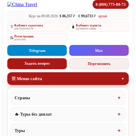
8 (800) 775-80-73
Курс на 09.08.2026:
$ 86,357
₽ ·
€ 99,6733
₽
архив
Кабинет турагента
Кабинет туриста
👔
🧳
для турагентств
проверить заявку
Регистрация
📝
агентство
Telegram
Max
Задать вопрос
Перезвонить
☰ Меню сайта
Страны
🔥 Туры без доплат
Туры