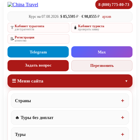
8 (800) 775-80-73
Курс на 07.08.2026:
$ 85,5595
₽ ·
€ 98,8555
₽
архив
Кабинет турагента
Кабинет туриста
👔
🧳
для турагентств
проверить заявку
Регистрация
📝
агентство
Telegram
Max
Задать вопрос
Перезвонить
☰ Меню сайта
Страны
🔥 Туры без доплат
Туры