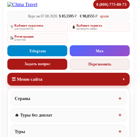
8 (800) 775-80-73
Курс на 07.08.2026:
$ 85,5595
₽ ·
€ 98,8555
₽
архив
Кабинет турагента
Кабинет туриста
👔
🧳
для турагентств
проверить заявку
Регистрация
📝
агентство
Telegram
Max
Задать вопрос
Перезвонить
☰ Меню сайта
Страны
🔥 Туры без доплат
Туры