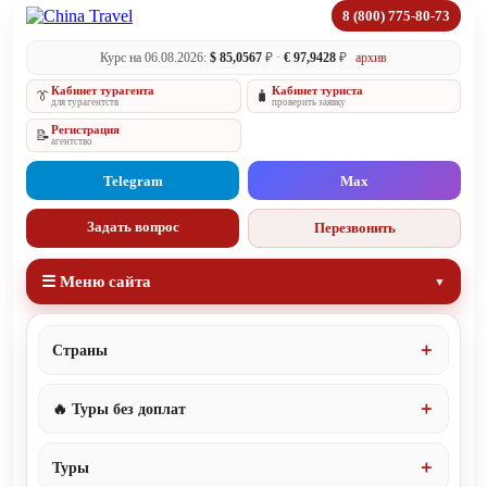
8 (800) 775-80-73
Курс на 06.08.2026:
$ 85,0567
₽ ·
€ 97,9428
₽
архив
Кабинет турагента
Кабинет туриста
👔
🧳
для турагентств
проверить заявку
Регистрация
📝
агентство
Telegram
Max
Задать вопрос
Перезвонить
☰ Меню сайта
Страны
🔥 Туры без доплат
Туры