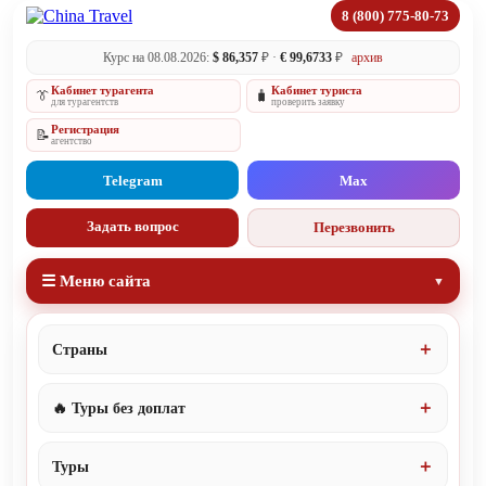
8 (800) 775-80-73
Курс на 08.08.2026:
$ 86,357
₽ ·
€ 99,6733
₽
архив
Кабинет турагента
Кабинет туриста
👔
🧳
для турагентств
проверить заявку
Регистрация
📝
агентство
Telegram
Max
Задать вопрос
Перезвонить
☰ Меню сайта
Страны
🔥 Туры без доплат
Туры