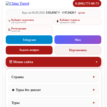
8 (800) 775-80-73
Курс на 06.08.2026:
$ 85,0567
₽ ·
€ 97,9428
₽
архив
Кабинет турагента
Кабинет туриста
👔
🧳
для турагентств
проверить заявку
Регистрация
📝
агентство
Telegram
Max
Задать вопрос
Перезвонить
☰ Меню сайта
Страны
🔥 Туры без доплат
Туры