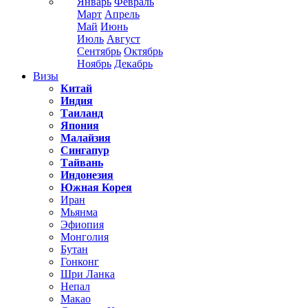
Январь
Февраль
Март
Апрель
Май
Июнь
Июль
Август
Сентябрь
Октябрь
Ноябрь
Декабрь
Визы
Китай
Индия
Таиланд
Япония
Малайзия
Сингапур
Тайвань
Индонезия
Южная Корея
Иран
Мьянма
Эфиопия
Монголия
Бутан
Гонконг
Шри Ланка
Непал
Макао