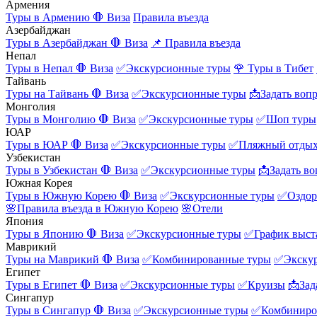
Армения
Туры в Армению
🛑 Виза
Правила въезда
Азербайджан
Туры в Азербайджан
🛑 Виза
📌 Правила въезда
Непал
Туры в Непал
🛑 Виза
✅Экскурсионные туры
🌹 Туры в Тибет
Тайвань
Туры на Тайвань
🛑 Виза
✅Экскурсионные туры
📩Задать воп
Монголия
Туры в Монголию
🛑 Виза
✅Экскурсионные туры
✅Шоп туры
ЮАР
Туры в ЮАР
🛑 Виза
✅Экскурсионные туры
✅Пляжный отды
Узбекистан
Туры в Узбекистан
🛑 Виза
✅Экскурсионные туры
📩Задать во
Южная Корея
Туры в Южную Корею
🛑 Виза
✅Экскурсионные туры
✅Оздор
🌸Правила въезда в Южную Корею
🌸Отели
Япония
Туры в Японию
🛑 Виза
✅Экскурсионные туры
✅График выст
Маврикий
Туры на Маврикий
🛑 Виза
✅Комбинированные туры
✅Экску
Египет
Туры в Египет
🛑 Виза
✅Экскурсионные туры
✅Круизы
📩Зад
Сингапур
Туры в Сингапур
🛑 Виза
✅Экскурсионные туры
✅Комбиниро