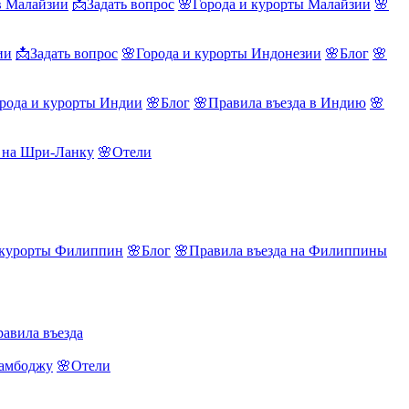
в Малайзии
📩Задать вопрос
🌸Города и курорты Малайзии
🌸
ии
📩Задать вопрос
🌸Города и курорты Индонезии
🌸Блог
🌸
рода и курорты Индии
🌸Блог
🌸Правила въезда в Индию
🌸
а на Шри-Ланку
🌸Отели
 курорты Филиппин
🌸Блог
🌸Правила въезда на Филиппины
авила въезда
Камбоджу
🌸Отели