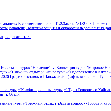
компаниях
В соответствии со ст. 11.2.Закона №132-ФЗ
Положение
боты
Вакансии
Политика защиты и обработки персональных да
ация для агентств
 Коллекция туров "Наследие"
🚀 Коллекция туров "Мировое Нас
тдых
✅Пляжный отдых
✅Бизнес туры
✅Оздоровление в Китае
 2026
График выставок в Шанхае 2026
График выставок в Гуанч
ные туры
✅Комбинированные туры
✅ Туры Гонконг - о.Хайна
онг
🌸Отели
ванные туры
✅Пляжный отдых
📩Задать вопрос
🌸Города и кур