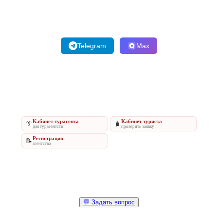
Telegram
Max
Кабинет турагента
Кабинет туриста
👔
🧳
для турагентств
проверить заявку
Регистрация
📝
агентство
💬 Задать вопрос