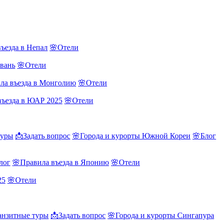
ъезда в Непал
🌸Отели
йвань
🌸Отели
ла въезда в Монголию
🌸Отели
въезда в ЮАР 2025
🌸Отели
туры
📩Задать вопрос
🌸Города и курорты Южной Кореи
🌸Блог
лог
🌸Правила въезда в Японию
🌸Отели
25
🌸Отели
нзитные туры
📩Задать вопрос
🌸Города и курорты Сингапура