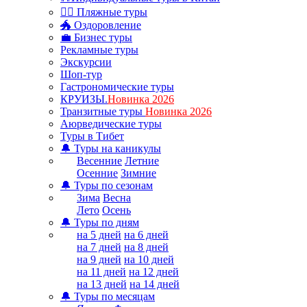
🏊‍♂ Пляжные туры
🐲 Оздоровление
💼 Бизнес туры
Рекламные туры
Экскурсии
Шоп-тур
Гастрономические туры
КРУИЗЫ.
Новинка 2026
Транзитные туры
Новинка 2026
Аюрведические туры
Туры в Тибет
🔔 Туры на каникулы
Весенние
Летние
Осенние
Зимние
🔔 Туры по сезонам
Зима
Весна
Лето
Осень
🔔 Туры по дням
на 5 дней
на 6 дней
на 7 дней
на 8 дней
на 9 дней
на 10 дней
на 11 дней
на 12 дней
на 13 дней
на 14 дней
🔔 Туры по месяцам