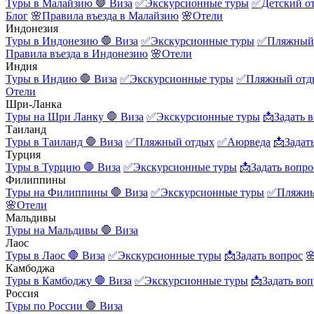
Туры в Малайзию
🛑 Виза
✅Экскурсионные туры
✅Детский о
Блог
🌸Правила въезда в Малайзию
🌸Отели
Индонезия
Туры в Индонезию
🛑 Виза
✅Экскурсионные туры
✅Пляжный
Правила въезда в Индонезию
🌸Отели
Индия
Туры в Индию
🛑 Виза
✅Экскурсионные туры
✅Пляжный отд
Отели
Шри-Ланка
Туры на Шри Ланку
🛑 Виза
✅Экскурсионные туры
📩Задать 
Таиланд
Туры в Таиланд
🛑 Виза
✅Пляжный отдых
✅Аюрведа
📩Задат
Турция
Туры в Турцию
🛑 Виза
✅Экскурсионные туры
📩Задать вопро
Филиппины
Туры на Филиппины
🛑 Виза
✅Экскурсионные туры
✅Пляжны
🌸Отели
Мальдивы
Туры на Мальдивы
🛑 Виза
Лаос
Туры в Лаос
🛑 Виза
✅Экскурсионные туры
📩Задать вопрос

Камбоджа
Туры в Камбоджу
🛑 Виза
✅Экскурсионные туры
📩Задать воп
Россия
Туры по России
🛑 Виза