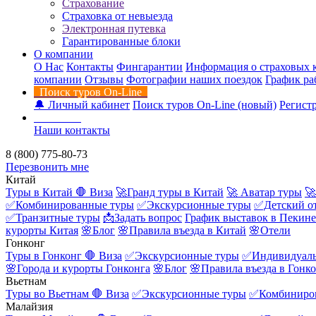
Страхование
Страховка от невыезда
Электронная путевка
Гарантированные блоки
О компании
О Нас
Контакты
Фингарантии
Информация о страховых 
компании
Отзывы
Фотографии наших поездок
График ра
Поиск туров On-Line
🔔 Личный кабинет
Поиск туров On-Line (новый)
Регистр
Контакты
Наши контакты
8 (800) 775-80-73
Перезвонить мне
Китай
Туры в Китай
🛑 Виза
🚀Гранд туры в Китай
🚀 Аватар туры
🚀
✅Комбинированные туры
✅Экскурсионные туры
✅Детский о
✅Транзитные туры
📩Задать вопрос
График выставок в Пекине
курорты Китая
🌸Блог
🌸Правила въезда в Китай
🌸Отели
Гонконг
Туры в Гонконг
🛑 Виза
✅Экскурсионные туры
✅Индивидуаль
🌸Города и курорты Гонконга
🌸Блог
🌸Правила въезда в Гонк
Вьетнам
Туры во Вьетнам
🛑 Виза
✅Экскурсионные туры
✅Комбиниро
Малайзия