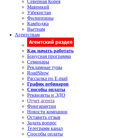
Северная Корея
Маврикий
Узбекистан
Филиппины
Камбоджа
Вьетнам
Агентствам
Как начать работать
Бонусная программа
Семинары
Рекламные туры
RoadShow
Рассылка по E-mail
График вебинаров
Способы оплаты
Реквизиты и ЭДО
Отчет агента
Фингарантии
Новости компании
Оставить отзыв
Задать вопрос
Телеграмм канал
Способы оплаты