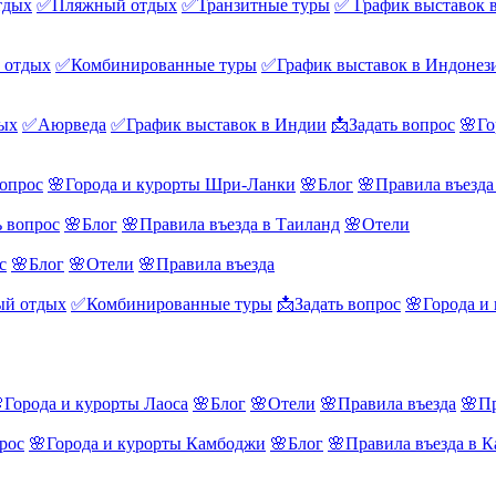
тдых
✅Пляжный отдых
✅Транзитные туры
✅ График выставок 
 отдых
✅Комбинированные туры
✅График выставок в Индонез
ых
✅Аюрведа
✅График выставок в Индии
📩Задать вопрос
🌸Го
вопрос
🌸Города и курорты Шри-Ланки
🌸Блог
🌸Правила въезд
ь вопрос
🌸Блог
🌸Правила въезда в Таиланд
🌸Отели
с
🌸Блог
🌸Отели
🌸Правила въезда
й отдых
✅Комбинированные туры
📩Задать вопрос
🌸Города и
Города и курорты Лаоса
🌸Блог
🌸Отели
🌸Правила въезда
🌸Пр
рос
🌸Города и курорты Камбоджи
🌸Блог
🌸Правила въезда в 