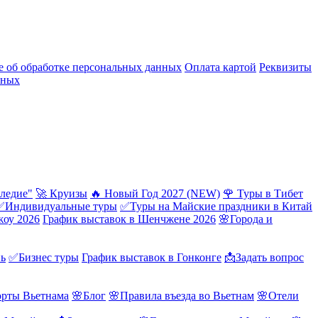
 об обработке персональных данных
Оплата картой
Реквизиты
нных
ледие"
🚀 Круизы
🔥 Новый Год 2027 (NEW)
🌹 Туры в Тибет
✅Индивидуальные туры
✅Туры на Майские праздники в Китай
жоу 2026
График выставок в Шенчжене 2026
🌸Города и
нь
✅Бизнес туры
График выставок в Гонконге
📩Задать вопрос
орты Вьетнама
🌸Блог
🌸Правила въезда во Вьетнам
🌸Отели