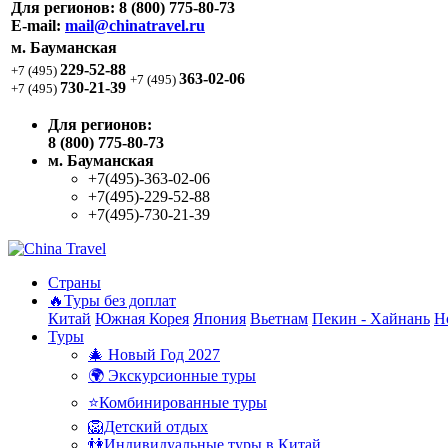
Для регионов:
8 (800) 775-80-73
E-mail:
mail@chinatravel.ru
м. Бауманская
229-52-88
+7 (495)
363-02-06
+7 (495)
730-21-39
+7 (495)
Для регионов:
8 (800) 775-80-73
м. Бауманская
+7(495)-363-02-06
+7(495)-229-52-88
+7(495)-730-21-39
Страны
🔥Туры без доплат
Китай
Южная Корея
Япония
Вьетнам
Пекин - Хайнань
Н
Туры
🎄 Новый Год 2027
🌍 Экскурсионные туры
⭐Комбинированные туры
🦁Детский отдых
👫Индивидуальные туры в Китай