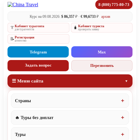
8 (800) 775-80-73
Курс на 09.08.2026:
$ 86,357
₽ ·
€ 99,6733
₽
архив
Кабинет турагента
Кабинет туриста
👔
🧳
для турагентств
проверить заявку
Регистрация
📝
агентство
Telegram
Max
Задать вопрос
Перезвонить
☰ Меню сайта
Страны
🔥 Туры без доплат
Туры