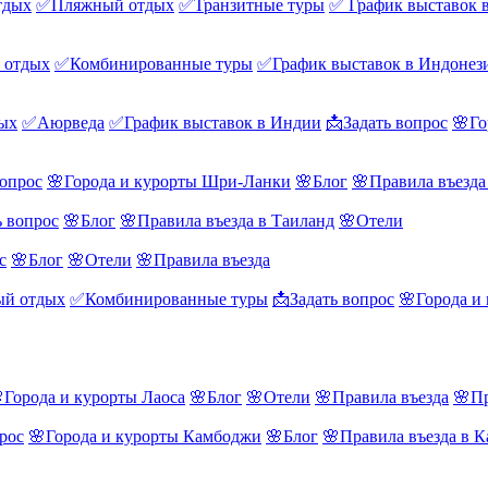
тдых
✅Пляжный отдых
✅Транзитные туры
✅ График выставок 
 отдых
✅Комбинированные туры
✅График выставок в Индонез
ых
✅Аюрведа
✅График выставок в Индии
📩Задать вопрос
🌸Го
вопрос
🌸Города и курорты Шри-Ланки
🌸Блог
🌸Правила въезд
ь вопрос
🌸Блог
🌸Правила въезда в Таиланд
🌸Отели
с
🌸Блог
🌸Отели
🌸Правила въезда
й отдых
✅Комбинированные туры
📩Задать вопрос
🌸Города и
Города и курорты Лаоса
🌸Блог
🌸Отели
🌸Правила въезда
🌸Пр
рос
🌸Города и курорты Камбоджи
🌸Блог
🌸Правила въезда в 