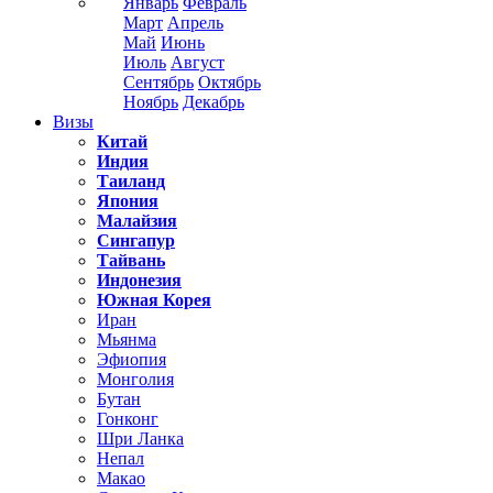
Январь
Февраль
Март
Апрель
Май
Июнь
Июль
Август
Сентябрь
Октябрь
Ноябрь
Декабрь
Визы
Китай
Индия
Таиланд
Япония
Малайзия
Сингапур
Тайвань
Индонезия
Южная Корея
Иран
Мьянма
Эфиопия
Монголия
Бутан
Гонконг
Шри Ланка
Непал
Макао