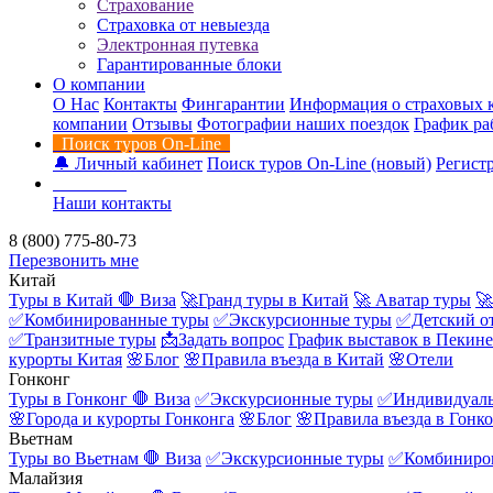
Страхование
Страховка от невыезда
Электронная путевка
Гарантированные блоки
О компании
О Нас
Контакты
Фингарантии
Информация о страховых 
компании
Отзывы
Фотографии наших поездок
График ра
Поиск туров On-Line
🔔 Личный кабинет
Поиск туров On-Line (новый)
Регистр
Контакты
Наши контакты
8 (800) 775-80-73
Перезвонить мне
Китай
Туры в Китай
🛑 Виза
🚀Гранд туры в Китай
🚀 Аватар туры
🚀
✅Комбинированные туры
✅Экскурсионные туры
✅Детский о
✅Транзитные туры
📩Задать вопрос
График выставок в Пекине
курорты Китая
🌸Блог
🌸Правила въезда в Китай
🌸Отели
Гонконг
Туры в Гонконг
🛑 Виза
✅Экскурсионные туры
✅Индивидуаль
🌸Города и курорты Гонконга
🌸Блог
🌸Правила въезда в Гонк
Вьетнам
Туры во Вьетнам
🛑 Виза
✅Экскурсионные туры
✅Комбиниро
Малайзия