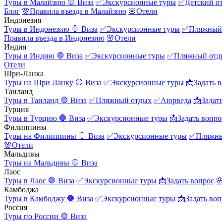
Туры в Малайзию
🛑 Виза
✅Экскурсионные туры
✅Детский о
Блог
🌸Правила въезда в Малайзию
🌸Отели
Индонезия
Туры в Индонезию
🛑 Виза
✅Экскурсионные туры
✅Пляжный
Правила въезда в Индонезию
🌸Отели
Индия
Туры в Индию
🛑 Виза
✅Экскурсионные туры
✅Пляжный отд
Отели
Шри-Ланка
Туры на Шри Ланку
🛑 Виза
✅Экскурсионные туры
📩Задать 
Таиланд
Туры в Таиланд
🛑 Виза
✅Пляжный отдых
✅Аюрведа
📩Задат
Турция
Туры в Турцию
🛑 Виза
✅Экскурсионные туры
📩Задать вопро
Филиппины
Туры на Филиппины
🛑 Виза
✅Экскурсионные туры
✅Пляжны
🌸Отели
Мальдивы
Туры на Мальдивы
🛑 Виза
Лаос
Туры в Лаос
🛑 Виза
✅Экскурсионные туры
📩Задать вопрос

Камбоджа
Туры в Камбоджу
🛑 Виза
✅Экскурсионные туры
📩Задать воп
Россия
Туры по России
🛑 Виза