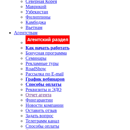
Северная Корея
Маврикий
Узбекистан
Филиппины
Камбоджа
Вьетнам
Агентствам
Как начать работать
Бонусная программа
Семинары
Рекламные туры
RoadShow
Рассылка по E-mail
График вебинаров
Способы оплаты
Реквизиты и ЭДО
Отчет агента
Фингарантии
Новости компании
Оставить отзыв
Задать вопрос
Телеграмм канал
Способы оплаты