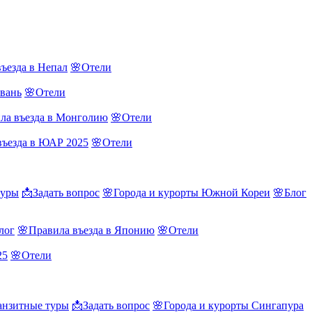
ъезда в Непал
🌸Отели
йвань
🌸Отели
ла въезда в Монголию
🌸Отели
въезда в ЮАР 2025
🌸Отели
туры
📩Задать вопрос
🌸Города и курорты Южной Кореи
🌸Блог
лог
🌸Правила въезда в Японию
🌸Отели
25
🌸Отели
нзитные туры
📩Задать вопрос
🌸Города и курорты Сингапура