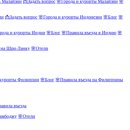
в Малайзии
📩Задать вопрос
🌸Города и курорты Малайзии
🌸
ии
📩Задать вопрос
🌸Города и курорты Индонезии
🌸Блог
🌸
рода и курорты Индии
🌸Блог
🌸Правила въезда в Индию
🌸
а на Шри-Ланку
🌸Отели
 курорты Филиппин
🌸Блог
🌸Правила въезда на Филиппины
авила въезда
Камбоджу
🌸Отели