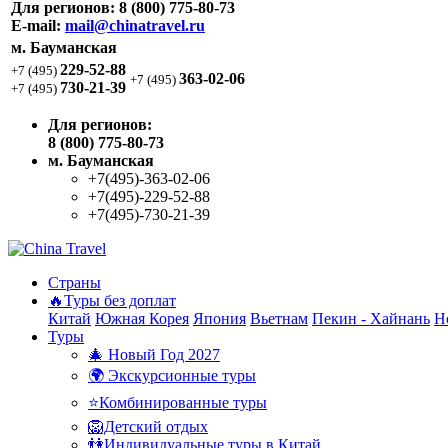
Для регионов:
8 (800) 775-80-73
E-mail:
mail@chinatravel.ru
м. Бауманская
229-52-88
+7 (495)
363-02-06
+7 (495)
730-21-39
+7 (495)
Для регионов:
8 (800) 775-80-73
м. Бауманская
+7(495)-363-02-06
+7(495)-229-52-88
+7(495)-730-21-39
Страны
🔥Туры без доплат
Китай
Южная Корея
Япония
Вьетнам
Пекин - Хайнань
Н
Туры
🎄 Новый Год 2027
🌍 Экскурсионные туры
⭐Комбинированные туры
🦁Детский отдых
👫Индивидуальные туры в Китай