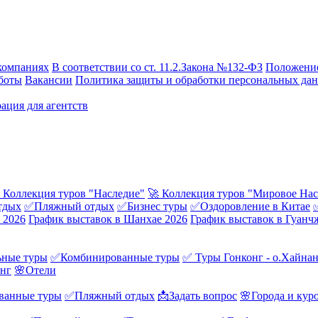
компаниях
В соответствии со ст. 11.2.Закона №132-ФЗ
Положение
боты
Вакансии
Политика защиты и обработки персональных да
ация для агентств
 Коллекция туров "Наследие"
🚀 Коллекция туров "Мировое Нас
тдых
✅Пляжный отдых
✅Бизнес туры
✅Оздоровление в Китае
 2026
График выставок в Шанхае 2026
График выставок в Гуанч
ные туры
✅Комбинированные туры
✅ Туры Гонконг - о.Хайна
онг
🌸Отели
ванные туры
✅Пляжный отдых
📩Задать вопрос
🌸Города и кур