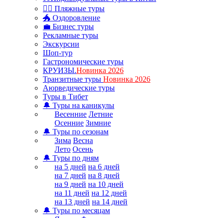
🏊‍♂ Пляжные туры
🐲 Оздоровление
💼 Бизнес туры
Рекламные туры
Экскурсии
Шоп-тур
Гастрономические туры
КРУИЗЫ.
Новинка 2026
Транзитные туры
Новинка 2026
Аюрведические туры
Туры в Тибет
🔔 Туры на каникулы
Весенние
Летние
Осенние
Зимние
🔔 Туры по сезонам
Зима
Весна
Лето
Осень
🔔 Туры по дням
на 5 дней
на 6 дней
на 7 дней
на 8 дней
на 9 дней
на 10 дней
на 11 дней
на 12 дней
на 13 дней
на 14 дней
🔔 Туры по месяцам