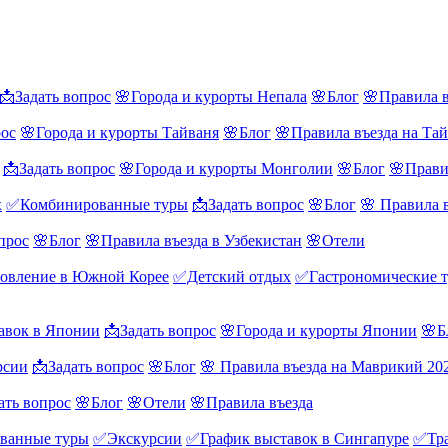
📩Задать вопрос
🌸Города и курорты Непала
🌸Блог
🌸Правила в
рос
🌸Города и курорты Тайваня
🌸Блог
🌸Правила въезда на Та
📩Задать вопрос
🌸Города и курорты Монголии
🌸Блог
🌸Прави
х
✅Комбинированные туры
📩Задать вопрос
🌸Блог
🌸 Правила 
прос
🌸Блог
🌸Правила въезда в Узбекистан
🌸Отели
овление в Южной Корее
✅Детский отдых
✅Гастрономические 
авок в Японии
📩Задать вопрос
🌸Города и курорты Японии
🌸Б
рсии
📩Задать вопрос
🌸Блог
🌸 Правила въезда на Маврикий 20
ать вопрос
🌸Блог
🌸Отели
🌸Правила въезда
ванные туры
✅Экскурсии
✅График выставок в Сингапуре
✅Тра