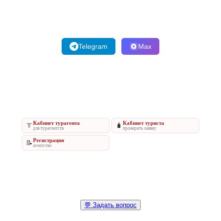
Telegram
Max
Кабинет турагента
Кабинет туриста
👔
🧳
для турагентств
проверить заявку
Регистрация
📝
агентство
💬 Задать вопрос