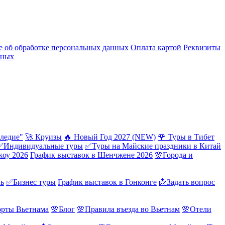
 об обработке персональных данных
Оплата картой
Реквизиты
нных
ледие"
🚀 Круизы
🔥 Новый Год 2027 (NEW)
🌹 Туры в Тибет
✅Индивидуальные туры
✅Туры на Майские праздники в Китай
жоу 2026
График выставок в Шенчжене 2026
🌸Города и
нь
✅Бизнес туры
График выставок в Гонконге
📩Задать вопрос
орты Вьетнама
🌸Блог
🌸Правила въезда во Вьетнам
🌸Отели