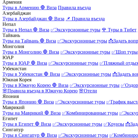
Армения
Туры в Армению
🛑 Виза
Правила въезда
Азербайджан
Туры в Азербайджан
🛑 Виза
📌 Правила въезда
Непал
Туры в Непал
🛑 Виза
✅Экскурсионные туры
🌹 Туры в Тибет
Тайвань
Туры на Тайвань
🛑 Виза
✅Экскурсионные туры
📩Задать воп
Монголия
Туры в Монголию
🛑 Виза
✅Экскурсионные туры
✅Шоп туры
ЮАР
Туры в ЮАР
🛑 Виза
✅Экскурсионные туры
✅Пляжный отды
Узбекистан
Туры в Узбекистан
🛑 Виза
✅Экскурсионные туры
📩Задать во
Южная Корея
Туры в Южную Корею
🛑 Виза
✅Экскурсионные туры
✅Оздор
🌸Правила въезда в Южную Корею
🌸Отели
Япония
Туры в Японию
🛑 Виза
✅Экскурсионные туры
✅График выст
Маврикий
Туры на Маврикий
🛑 Виза
✅Комбинированные туры
✅Экску
Египет
Туры в Египет
🛑 Виза
✅Экскурсионные туры
✅Круизы
📩Зад
Сингапур
Туры в Сингапур
🛑 Виза
✅Экскурсионные туры
✅Комбиниро