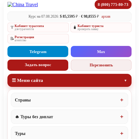
8 (800) 775-80-73
Курс на 07.08.2026:
$ 85,5595
₽ ·
€ 98,8555
₽
архив
Кабинет турагента
Кабинет туриста
👔
🧳
для турагентств
проверить заявку
Регистрация
📝
агентство
Telegram
Max
Задать вопрос
Перезвонить
☰ Меню сайта
Страны
🔥 Туры без доплат
Туры