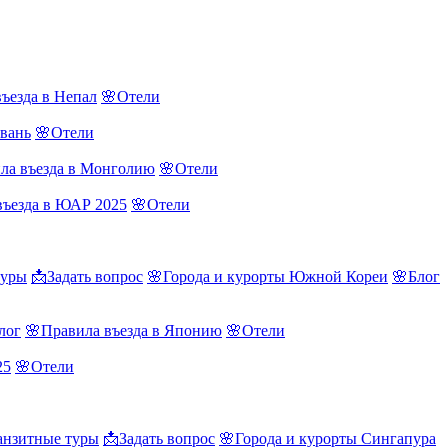
ъезда в Непал
🌸Отели
йвань
🌸Отели
ла въезда в Монголию
🌸Отели
въезда в ЮАР 2025
🌸Отели
туры
📩Задать вопрос
🌸Города и курорты Южной Кореи
🌸Блог
лог
🌸Правила въезда в Японию
🌸Отели
25
🌸Отели
нзитные туры
📩Задать вопрос
🌸Города и курорты Сингапура