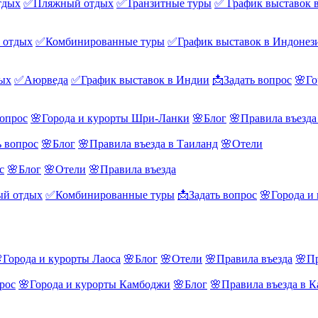
тдых
✅Пляжный отдых
✅Транзитные туры
✅ График выставок 
 отдых
✅Комбинированные туры
✅График выставок в Индонез
ых
✅Аюрведа
✅График выставок в Индии
📩Задать вопрос
🌸Го
вопрос
🌸Города и курорты Шри-Ланки
🌸Блог
🌸Правила въезд
ь вопрос
🌸Блог
🌸Правила въезда в Таиланд
🌸Отели
с
🌸Блог
🌸Отели
🌸Правила въезда
й отдых
✅Комбинированные туры
📩Задать вопрос
🌸Города и
Города и курорты Лаоса
🌸Блог
🌸Отели
🌸Правила въезда
🌸Пр
рос
🌸Города и курорты Камбоджи
🌸Блог
🌸Правила въезда в 