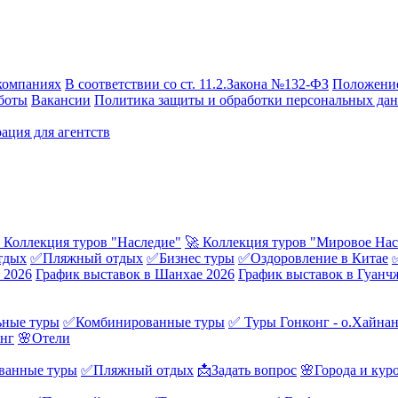
компаниях
В соответствии со ст. 11.2.Закона №132-ФЗ
Положение
боты
Вакансии
Политика защиты и обработки персональных да
ация для агентств
 Коллекция туров "Наследие"
🚀 Коллекция туров "Мировое Нас
тдых
✅Пляжный отдых
✅Бизнес туры
✅Оздоровление в Китае
 2026
График выставок в Шанхае 2026
График выставок в Гуанч
ные туры
✅Комбинированные туры
✅ Туры Гонконг - о.Хайна
онг
🌸Отели
ванные туры
✅Пляжный отдых
📩Задать вопрос
🌸Города и кур