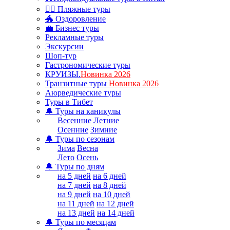
🏊‍♂ Пляжные туры
🐲 Оздоровление
💼 Бизнес туры
Рекламные туры
Экскурсии
Шоп-тур
Гастрономические туры
КРУИЗЫ.
Новинка 2026
Транзитные туры
Новинка 2026
Аюрведические туры
Туры в Тибет
🔔 Туры на каникулы
Весенние
Летние
Осенние
Зимние
🔔 Туры по сезонам
Зима
Весна
Лето
Осень
🔔 Туры по дням
на 5 дней
на 6 дней
на 7 дней
на 8 дней
на 9 дней
на 10 дней
на 11 дней
на 12 дней
на 13 дней
на 14 дней
🔔 Туры по месяцам