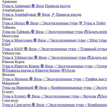
Армения
Туры в Армению
🛑 Виза
Правила въезда
Азербайджан
Туры в Азербайджан
🛑 Виза
📌 Правила въезда
Непал
Туры в Непал
🛑 Виза
✅Экскурсионные туры
🌹 Туры в Тибет
Тайвань
Туры на Тайвань
🛑 Виза
✅Экскурсионные туры
📩Задать воп
Монголия
Туры в Монголию
🛑 Виза
✅Экскурсионные туры
✅Шоп туры
ЮАР
Туры в ЮАР
🛑 Виза
✅Экскурсионные туры
✅Пляжный отды
Узбекистан
Туры в Узбекистан
🛑 Виза
✅Экскурсионные туры
📩Задать во
Южная Корея
Туры в Южную Корею
🛑 Виза
✅Экскурсионные туры
✅Оздор
🌸Правила въезда в Южную Корею
🌸Отели
Япония
Туры в Японию
🛑 Виза
✅Экскурсионные туры
✅График выст
Маврикий
Туры на Маврикий
🛑 Виза
✅Комбинированные туры
✅Экску
Египет
Туры в Египет
🛑 Виза
✅Экскурсионные туры
✅Круизы
📩Зад
Сингапур
Туры в Сингапур
🛑 Виза
✅Экскурсионные туры
✅Комбиниро