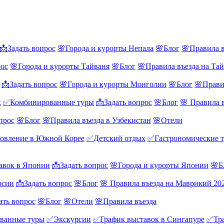
📩Задать вопрос
🌸Города и курорты Непала
🌸Блог
🌸Правила в
рос
🌸Города и курорты Тайваня
🌸Блог
🌸Правила въезда на Та
📩Задать вопрос
🌸Города и курорты Монголии
🌸Блог
🌸Прави
х
✅Комбинированные туры
📩Задать вопрос
🌸Блог
🌸 Правила 
прос
🌸Блог
🌸Правила въезда в Узбекистан
🌸Отели
овление в Южной Корее
✅Детский отдых
✅Гастрономические 
авок в Японии
📩Задать вопрос
🌸Города и курорты Японии
🌸Б
рсии
📩Задать вопрос
🌸Блог
🌸 Правила въезда на Маврикий 20
ать вопрос
🌸Блог
🌸Отели
🌸Правила въезда
ванные туры
✅Экскурсии
✅График выставок в Сингапуре
✅Тра