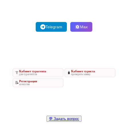
Telegram
Max
Кабинет турагента
Кабинет туриста
👔
🧳
для турагентств
проверить заявку
Регистрация
📝
агентство
💬 Задать вопрос