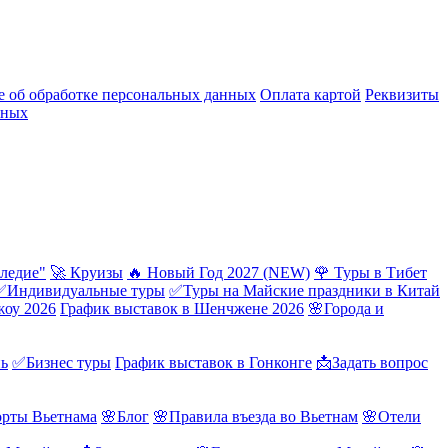
 об обработке персональных данных
Оплата картой
Реквизиты
нных
ледие"
🚀 Круизы
🔥 Новый Год 2027 (NEW)
🌹 Туры в Тибет
✅Индивидуальные туры
✅Туры на Майские праздники в Китай
жоу 2026
График выставок в Шенчжене 2026
🌸Города и
нь
✅Бизнес туры
График выставок в Гонконге
📩Задать вопрос
орты Вьетнама
🌸Блог
🌸Правила въезда во Вьетнам
🌸Отели