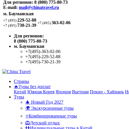
Для регионов:
8 (800) 775-80-73
E-mail:
mail@chinatravel.ru
м. Бауманская
229-52-88
+7 (495)
363-02-06
+7 (495)
730-21-39
+7 (495)
Для регионов:
8 (800) 775-80-73
м. Бауманская
+7(495)-363-02-06
+7(495)-229-52-88
+7(495)-730-21-39
Страны
🔥Туры без доплат
Китай
Южная Корея
Япония
Вьетнам
Пекин - Хайнань
Н
Туры
🎄 Новый Год 2027
🌍 Экскурсионные туры
⭐Комбинированные туры
🦁Детский отдых
👫Индивидуальные туры в Китай