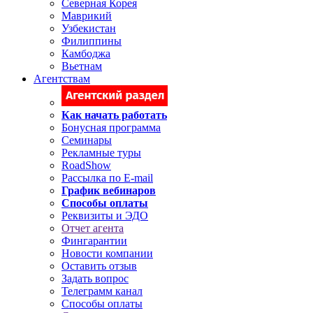
Северная Корея
Маврикий
Узбекистан
Филиппины
Камбоджа
Вьетнам
Агентствам
Как начать работать
Бонусная программа
Семинары
Рекламные туры
RoadShow
Рассылка по E-mail
График вебинаров
Способы оплаты
Реквизиты и ЭДО
Отчет агента
Фингарантии
Новости компании
Оставить отзыв
Задать вопрос
Телеграмм канал
Способы оплаты