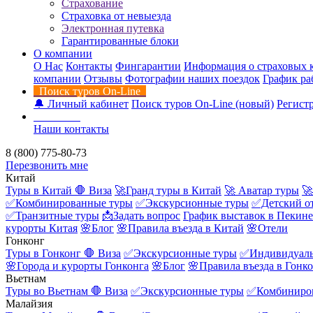
Страхование
Страховка от невыезда
Электронная путевка
Гарантированные блоки
О компании
О Нас
Контакты
Фингарантии
Информация о страховых 
компании
Отзывы
Фотографии наших поездок
График ра
Поиск туров On-Line
🔔 Личный кабинет
Поиск туров On-Line (новый)
Регистр
Контакты
Наши контакты
8 (800) 775-80-73
Перезвонить мне
Китай
Туры в Китай
🛑 Виза
🚀Гранд туры в Китай
🚀 Аватар туры
🚀
✅Комбинированные туры
✅Экскурсионные туры
✅Детский о
✅Транзитные туры
📩Задать вопрос
График выставок в Пекине
курорты Китая
🌸Блог
🌸Правила въезда в Китай
🌸Отели
Гонконг
Туры в Гонконг
🛑 Виза
✅Экскурсионные туры
✅Индивидуаль
🌸Города и курорты Гонконга
🌸Блог
🌸Правила въезда в Гонк
Вьетнам
Туры во Вьетнам
🛑 Виза
✅Экскурсионные туры
✅Комбиниро
Малайзия