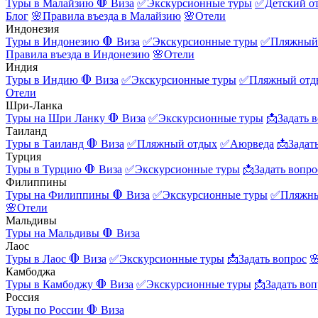
Туры в Малайзию
🛑 Виза
✅Экскурсионные туры
✅Детский о
Блог
🌸Правила въезда в Малайзию
🌸Отели
Индонезия
Туры в Индонезию
🛑 Виза
✅Экскурсионные туры
✅Пляжный
Правила въезда в Индонезию
🌸Отели
Индия
Туры в Индию
🛑 Виза
✅Экскурсионные туры
✅Пляжный отд
Отели
Шри-Ланка
Туры на Шри Ланку
🛑 Виза
✅Экскурсионные туры
📩Задать 
Таиланд
Туры в Таиланд
🛑 Виза
✅Пляжный отдых
✅Аюрведа
📩Задат
Турция
Туры в Турцию
🛑 Виза
✅Экскурсионные туры
📩Задать вопро
Филиппины
Туры на Филиппины
🛑 Виза
✅Экскурсионные туры
✅Пляжны
🌸Отели
Мальдивы
Туры на Мальдивы
🛑 Виза
Лаос
Туры в Лаос
🛑 Виза
✅Экскурсионные туры
📩Задать вопрос

Камбоджа
Туры в Камбоджу
🛑 Виза
✅Экскурсионные туры
📩Задать воп
Россия
Туры по России
🛑 Виза