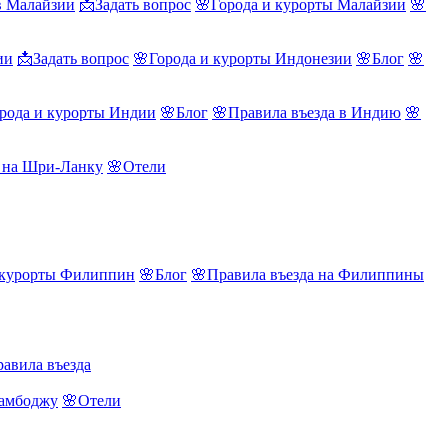
в Малайзии
📩Задать вопрос
🌸Города и курорты Малайзии
🌸
ии
📩Задать вопрос
🌸Города и курорты Индонезии
🌸Блог
🌸
рода и курорты Индии
🌸Блог
🌸Правила въезда в Индию
🌸
а на Шри-Ланку
🌸Отели
 курорты Филиппин
🌸Блог
🌸Правила въезда на Филиппины
авила въезда
Камбоджу
🌸Отели