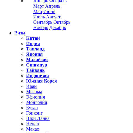
Январь
Февраль
Март
Апрель
Май
Июнь
Июль
Август
Сентябрь
Октябрь
Ноябрь
Декабрь
Визы
Китай
Индия
Таиланд
Япония
Малайзия
Сингапур
Тайвань
Индонезия
Южная Корея
Иран
Мьянма
Эфиопия
Монголия
Бутан
Гонконг
Шри Ланка
Непал
Макао