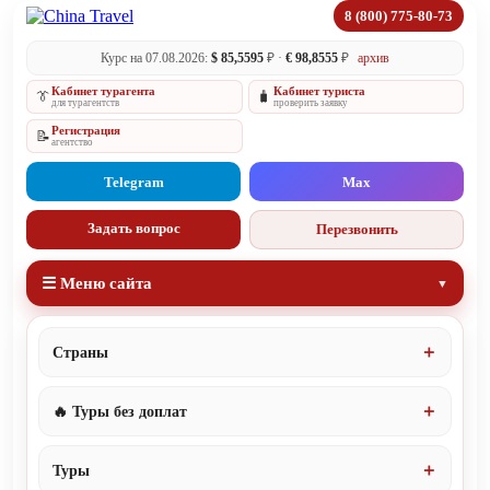
8 (800) 775-80-73
Курс на 07.08.2026:
$ 85,5595
₽ ·
€ 98,8555
₽
архив
Кабинет турагента
Кабинет туриста
👔
🧳
для турагентств
проверить заявку
Регистрация
📝
агентство
Telegram
Max
Задать вопрос
Перезвонить
☰ Меню сайта
Страны
🔥 Туры без доплат
Туры