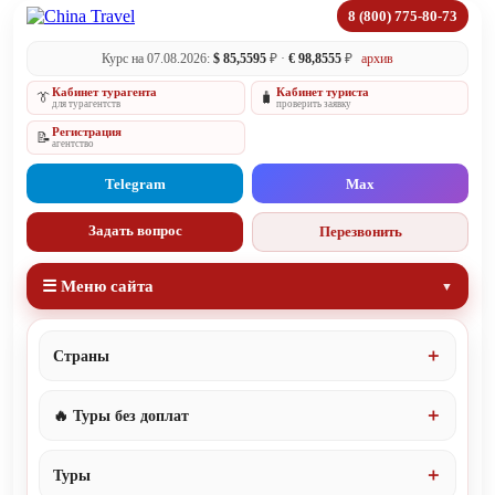
8 (800) 775-80-73
Курс на 07.08.2026:
$ 85,5595
₽ ·
€ 98,8555
₽
архив
Кабинет турагента
Кабинет туриста
👔
🧳
для турагентств
проверить заявку
Регистрация
📝
агентство
Telegram
Max
Задать вопрос
Перезвонить
☰ Меню сайта
Страны
🔥 Туры без доплат
Туры