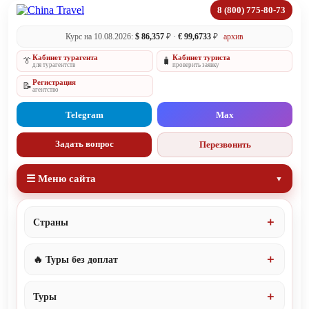
8 (800) 775-80-73
Курс на 10.08.2026:
$ 86,357
₽ ·
€ 99,6733
₽
архив
Кабинет турагента
Кабинет туриста
👔
🧳
для турагентств
проверить заявку
Регистрация
📝
агентство
Telegram
Max
Задать вопрос
Перезвонить
☰ Меню сайта
Страны
🔥 Туры без доплат
Туры