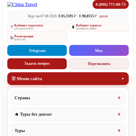
8 (800) 775-80-73
Курс на 07.08.2026:
$ 85,5595
₽ ·
€ 98,8555
₽
архив
Кабинет турагента
Кабинет туриста
👔
🧳
для турагентств
проверить заявку
Регистрация
📝
агентство
Telegram
Max
Задать вопрос
Перезвонить
☰ Меню сайта
Страны
🔥 Туры без доплат
Туры