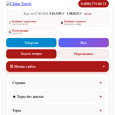
8 (800) 775-80-73
Курс на 07.08.2026:
$ 85,5595
₽ ·
€ 98,8555
₽
архив
Кабинет турагента
Кабинет туриста
👔
🧳
для турагентств
проверить заявку
Регистрация
📝
агентство
Telegram
Max
Задать вопрос
Перезвонить
☰ Меню сайта
Страны
🔥 Туры без доплат
Туры