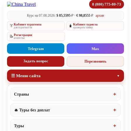
8 (800) 775-80-73
Курс на 07.08.2026:
$ 85,5595
₽ ·
€ 98,8555
₽
архив
Кабинет турагента
Кабинет туриста
👔
🧳
для турагентств
проверить заявку
Регистрация
📝
агентство
Telegram
Max
Задать вопрос
Перезвонить
☰ Меню сайта
Страны
🔥 Туры без доплат
Туры