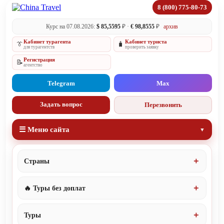
8 (800) 775-80-73
Курс на 07.08.2026:
$ 85,5595
₽ ·
€ 98,8555
₽
архив
Кабинет турагента
Кабинет туриста
👔
🧳
для турагентств
проверить заявку
Регистрация
📝
агентство
Telegram
Max
Задать вопрос
Перезвонить
☰ Меню сайта
Страны
🔥 Туры без доплат
Туры