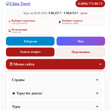
8 (800) 775-80-73
Курс на 08.08.2026:
$ 86,357
₽ ·
€ 99,6733
₽
архив
Кабинет турагента
Кабинет туриста
👔
🧳
для турагентств
проверить заявку
Регистрация
📝
агентство
Telegram
Max
Задать вопрос
Перезвонить
☰ Меню сайта
Страны
🔥 Туры без доплат
Туры