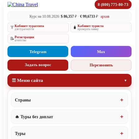
8 (800) 775-80-73
Курс на 10.08.2026:
$ 86,357
₽ ·
€ 99,6733
₽
архив
Кабинет турагента
Кабинет туриста
👔
🧳
для турагентств
проверить заявку
Регистрация
📝
агентство
Telegram
Max
Задать вопрос
Перезвонить
☰ Меню сайта
Страны
🔥 Туры без доплат
Туры