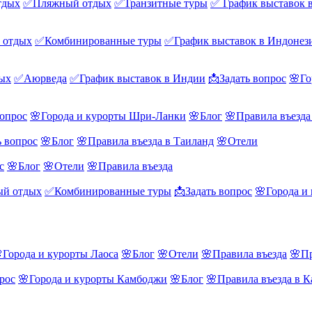
тдых
✅Пляжный отдых
✅Транзитные туры
✅ График выставок 
 отдых
✅Комбинированные туры
✅График выставок в Индонез
ых
✅Аюрведа
✅График выставок в Индии
📩Задать вопрос
🌸Го
вопрос
🌸Города и курорты Шри-Ланки
🌸Блог
🌸Правила въезд
ь вопрос
🌸Блог
🌸Правила въезда в Таиланд
🌸Отели
с
🌸Блог
🌸Отели
🌸Правила въезда
й отдых
✅Комбинированные туры
📩Задать вопрос
🌸Города и
Города и курорты Лаоса
🌸Блог
🌸Отели
🌸Правила въезда
🌸Пр
рос
🌸Города и курорты Камбоджи
🌸Блог
🌸Правила въезда в 