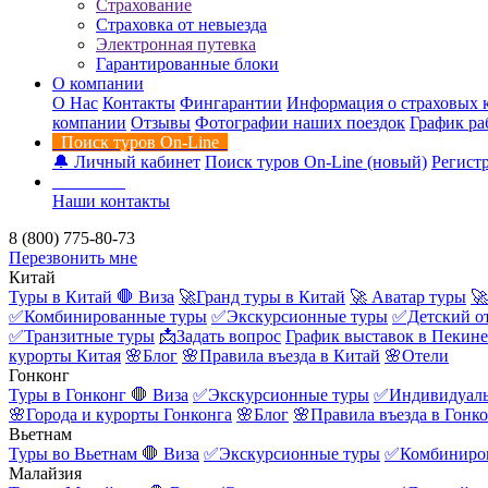
Страхование
Страховка от невыезда
Электронная путевка
Гарантированные блоки
О компании
О Нас
Контакты
Фингарантии
Информация о страховых 
компании
Отзывы
Фотографии наших поездок
График ра
Поиск туров On-Line
🔔 Личный кабинет
Поиск туров On-Line (новый)
Регистр
Контакты
Наши контакты
8 (800) 775-80-73
Перезвонить мне
Китай
Туры в Китай
🛑 Виза
🚀Гранд туры в Китай
🚀 Аватар туры
🚀
✅Комбинированные туры
✅Экскурсионные туры
✅Детский о
✅Транзитные туры
📩Задать вопрос
График выставок в Пекине
курорты Китая
🌸Блог
🌸Правила въезда в Китай
🌸Отели
Гонконг
Туры в Гонконг
🛑 Виза
✅Экскурсионные туры
✅Индивидуаль
🌸Города и курорты Гонконга
🌸Блог
🌸Правила въезда в Гонк
Вьетнам
Туры во Вьетнам
🛑 Виза
✅Экскурсионные туры
✅Комбиниро
Малайзия