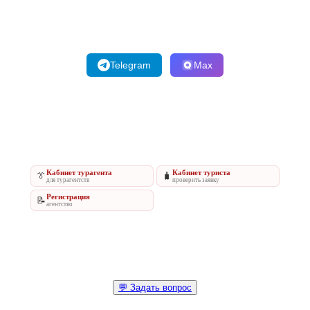
Telegram
Max
Кабинет турагента
Кабинет туриста
👔
🧳
для турагентств
проверить заявку
Регистрация
📝
агентство
💬 Задать вопрос