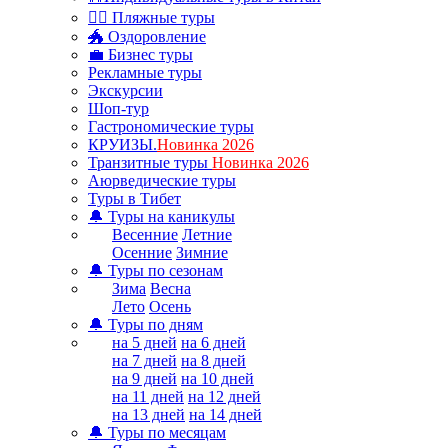
🏊‍♂ Пляжные туры
🐲 Оздоровление
💼 Бизнес туры
Рекламные туры
Экскурсии
Шоп-тур
Гастрономические туры
КРУИЗЫ.
Новинка 2026
Транзитные туры
Новинка 2026
Аюрведические туры
Туры в Тибет
🔔 Туры на каникулы
Весенние
Летние
Осенние
Зимние
🔔 Туры по сезонам
Зима
Весна
Лето
Осень
🔔 Туры по дням
на 5 дней
на 6 дней
на 7 дней
на 8 дней
на 9 дней
на 10 дней
на 11 дней
на 12 дней
на 13 дней
на 14 дней
🔔 Туры по месяцам