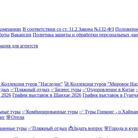
компаниях
В соответствии со ст. 11.2.Закона №132-ФЗ
Положение
боты
Вакансии
Политика защиты и обработки персональных да
ация для агентств
 Коллекция туров "Наследие"
🚀 Коллекция туров "Мировое Нас
тдых
✅Пляжный отдых
✅Бизнес туры
✅Оздоровление в Китае
 2026
График выставок в Шанхае 2026
График выставок в Гуанч
ные туры
✅Комбинированные туры
✅ Туры Гонконг - о.Хайна
онг
🌸Отели
ванные туры
✅Пляжный отдых
📩Задать вопрос
🌸Города и кур