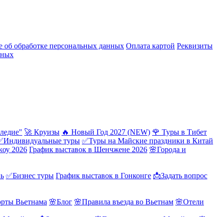
 об обработке персональных данных
Оплата картой
Реквизиты
нных
ледие"
🚀 Круизы
🔥 Новый Год 2027 (NEW)
🌹 Туры в Тибет
✅Индивидуальные туры
✅Туры на Майские праздники в Китай
жоу 2026
График выставок в Шенчжене 2026
🌸Города и
нь
✅Бизнес туры
График выставок в Гонконге
📩Задать вопрос
орты Вьетнама
🌸Блог
🌸Правила въезда во Вьетнам
🌸Отели