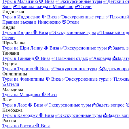
Туры в Малайзию
🛑 Виза
✅Экскурсионные туры
✅Детский о
Блог
🌸Правила въезда в Малайзию
🌸Отели
Индонезия
Туры в Индонезию
🛑 Виза
✅Экскурсионные туры
✅Пляжный
Правила въезда в Индонезию
🌸Отели
Индия
Туры в Индию
🛑 Виза
✅Экскурсионные туры
✅Пляжный отд
Отели
Шри-Ланка
Туры на Шри Ланку
🛑 Виза
✅Экскурсионные туры
📩Задать 
Таиланд
Туры в Таиланд
🛑 Виза
✅Пляжный отдых
✅Аюрведа
📩Задат
Турция
Туры в Турцию
🛑 Виза
✅Экскурсионные туры
📩Задать вопро
Филиппины
Туры на Филиппины
🛑 Виза
✅Экскурсионные туры
✅Пляжны
🌸Отели
Мальдивы
Туры на Мальдивы
🛑 Виза
Лаос
Туры в Лаос
🛑 Виза
✅Экскурсионные туры
📩Задать вопрос

Камбоджа
Туры в Камбоджу
🛑 Виза
✅Экскурсионные туры
📩Задать воп
Россия
Туры по России
🛑 Виза