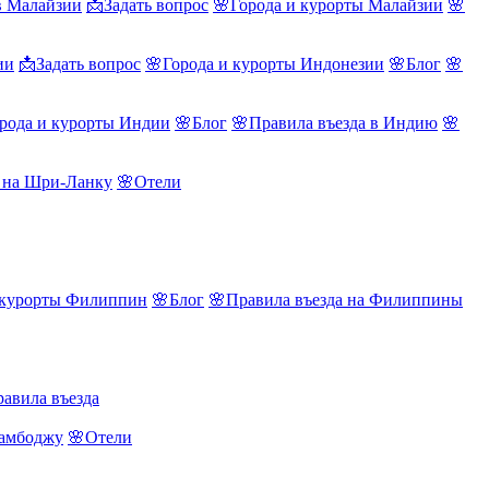
в Малайзии
📩Задать вопрос
🌸Города и курорты Малайзии
🌸
ии
📩Задать вопрос
🌸Города и курорты Индонезии
🌸Блог
🌸
рода и курорты Индии
🌸Блог
🌸Правила въезда в Индию
🌸
а на Шри-Ланку
🌸Отели
 курорты Филиппин
🌸Блог
🌸Правила въезда на Филиппины
авила въезда
Камбоджу
🌸Отели