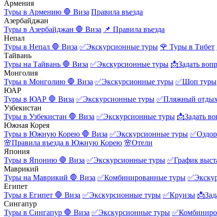
Армения
Туры в Армению
🛑 Виза
Правила въезда
Азербайджан
Туры в Азербайджан
🛑 Виза
📌 Правила въезда
Непал
Туры в Непал
🛑 Виза
✅Экскурсионные туры
🌹 Туры в Тибет
Тайвань
Туры на Тайвань
🛑 Виза
✅Экскурсионные туры
📩Задать воп
Монголия
Туры в Монголию
🛑 Виза
✅Экскурсионные туры
✅Шоп туры
ЮАР
Туры в ЮАР
🛑 Виза
✅Экскурсионные туры
✅Пляжный отды
Узбекистан
Туры в Узбекистан
🛑 Виза
✅Экскурсионные туры
📩Задать во
Южная Корея
Туры в Южную Корею
🛑 Виза
✅Экскурсионные туры
✅Оздор
🌸Правила въезда в Южную Корею
🌸Отели
Япония
Туры в Японию
🛑 Виза
✅Экскурсионные туры
✅График выст
Маврикий
Туры на Маврикий
🛑 Виза
✅Комбинированные туры
✅Экску
Египет
Туры в Египет
🛑 Виза
✅Экскурсионные туры
✅Круизы
📩Зад
Сингапур
Туры в Сингапур
🛑 Виза
✅Экскурсионные туры
✅Комбиниро