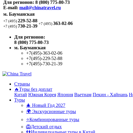
Для регионов:
8 (800) 775-80-73
E-mail:
mail@chinatravel.ru
м. Бауманская
229-52-88
+7 (495)
363-02-06
+7 (495)
730-21-39
+7 (495)
Для регионов:
8 (800) 775-80-73
м. Бауманская
+7(495)-363-02-06
+7(495)-229-52-88
+7(495)-730-21-39
Страны
🔥Туры без доплат
Китай
Южная Корея
Япония
Вьетнам
Пекин - Хайнань
Н
Туры
🎄 Новый Год 2027
🌍 Экскурсионные туры
⭐Комбинированные туры
🦁Детский отдых
👫Индивидуальные туры в Китай