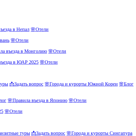
ъезда в Непал
🌸Отели
йвань
🌸Отели
ла въезда в Монголию
🌸Отели
въезда в ЮАР 2025
🌸Отели
туры
📩Задать вопрос
🌸Города и курорты Южной Кореи
🌸Блог
лог
🌸Правила въезда в Японию
🌸Отели
25
🌸Отели
нзитные туры
📩Задать вопрос
🌸Города и курорты Сингапура