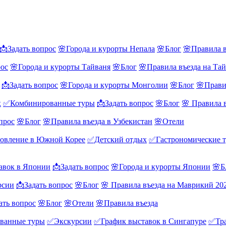
📩Задать вопрос
🌸Города и курорты Непала
🌸Блог
🌸Правила в
рос
🌸Города и курорты Тайваня
🌸Блог
🌸Правила въезда на Та
📩Задать вопрос
🌸Города и курорты Монголии
🌸Блог
🌸Прави
х
✅Комбинированные туры
📩Задать вопрос
🌸Блог
🌸 Правила 
прос
🌸Блог
🌸Правила въезда в Узбекистан
🌸Отели
овление в Южной Корее
✅Детский отдых
✅Гастрономические 
авок в Японии
📩Задать вопрос
🌸Города и курорты Японии
🌸Б
рсии
📩Задать вопрос
🌸Блог
🌸 Правила въезда на Маврикий 20
ать вопрос
🌸Блог
🌸Отели
🌸Правила въезда
ванные туры
✅Экскурсии
✅График выставок в Сингапуре
✅Тра