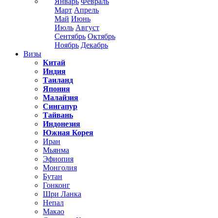
Январь
Февраль
Март
Апрель
Май
Июнь
Июль
Август
Сентябрь
Октябрь
Ноябрь
Декабрь
Визы
Китай
Индия
Таиланд
Япония
Малайзия
Сингапур
Тайвань
Индонезия
Южная Корея
Иран
Мьянма
Эфиопия
Монголия
Бутан
Гонконг
Шри Ланка
Непал
Макао