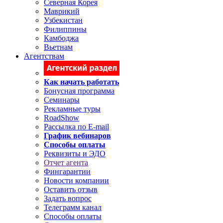
Северная Корея
Маврикий
Узбекистан
Филиппины
Камбоджа
Вьетнам
Агентствам
Как начать работать
Бонусная программа
Семинары
Рекламные туры
RoadShow
Рассылка по E-mail
График вебинаров
Способы оплаты
Реквизиты и ЭДО
Отчет агента
Фингарантии
Новости компании
Оставить отзыв
Задать вопрос
Телеграмм канал
Способы оплаты