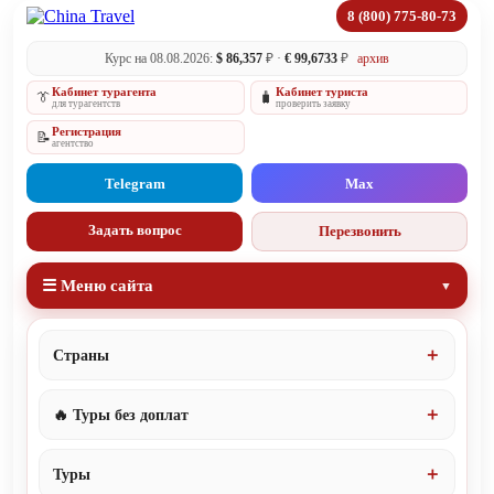
8 (800) 775-80-73
Курс на 08.08.2026:
$ 86,357
₽ ·
€ 99,6733
₽
архив
Кабинет турагента
Кабинет туриста
👔
🧳
для турагентств
проверить заявку
Регистрация
📝
агентство
Telegram
Max
Задать вопрос
Перезвонить
☰ Меню сайта
Страны
🔥 Туры без доплат
Туры