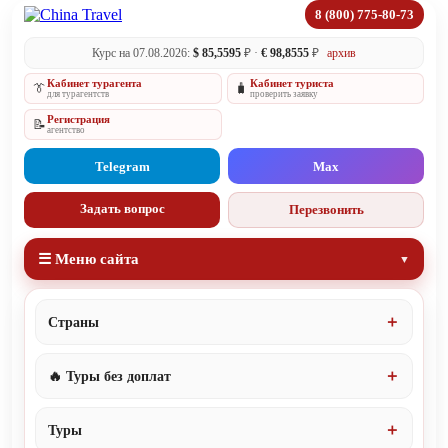
8 (800) 775-80-73
Курс на 07.08.2026:
$ 85,5595
₽ ·
€ 98,8555
₽
архив
Кабинет турагента
Кабинет туриста
👔
🧳
для турагентств
проверить заявку
Регистрация
📝
агентство
Telegram
Max
Задать вопрос
Перезвонить
☰ Меню сайта
Страны
🔥 Туры без доплат
Туры