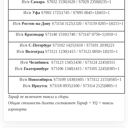
Из/в
Самара
S7032 1530|1620 / S7029 2350|0235+1
Из/в
Уфа
S7092 1725|1745 / S7095 0045+1|0455+1
Из/в
Ростов-на-Дону
S71154 1125|1320 / S71159 0205+1|0215+1
Из/в
Краснодар
S71140 1510|1740 / S71147 0750+1|1010+1
Из/в
С-Петербург
S73102 1425|1610 / S73101 2030|221
Из/в
Волгоград
S73121 1230|1415 / S73122 0050+1|0235+1
Из/в
Челябинск
S73123 1345|1430 / S73124 2245|0315
Из/в
Екатеринбург
S73106 1340|1415 / S73105 2245|0305+1
Из/в
Новосибирск
S73109 1430|1605 / S73112 2155|0505+1
Из/в
Иркутск
S73118 0935|1100 / S73114 2125|0805+1
Тариф не включает таксы и сборы.
Общая стоимость билета составляет Тариф + YQ + таксы
аэропорта