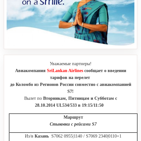
Уважаемые партнеры!
Авиакомпания
SriLankan Airlines
сообщает о введении
тарифов на перелет
до Коломбо из Регионов России совместно с авиакомпанией
S7!
Вылет по
Вторникам, Пятницам и Субботам
с
28.10.2014 UL534/533 в 19:15/11:50
Маршрут
Стыковки с рейсами S7
Из/в
Казань
S7062 0955|1140 / S7069 2340|0110+1