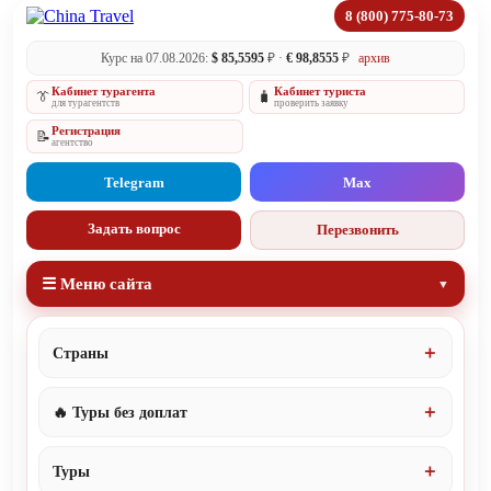
8 (800) 775-80-73
Курс на 07.08.2026:
$ 85,5595
₽ ·
€ 98,8555
₽
архив
Кабинет турагента
Кабинет туриста
👔
🧳
для турагентств
проверить заявку
Регистрация
📝
агентство
Telegram
Max
Задать вопрос
Перезвонить
☰ Меню сайта
Страны
🔥 Туры без доплат
Туры