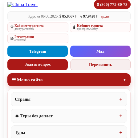
8 (800) 775-80-73
Курс на 06.08.2026:
$ 85,0567
₽ ·
€ 97,9428
₽
архив
Кабинет турагента
Кабинет туриста
👔
🧳
для турагентств
проверить заявку
Регистрация
📝
агентство
Telegram
Max
Задать вопрос
Перезвонить
☰ Меню сайта
Страны
🔥 Туры без доплат
Туры