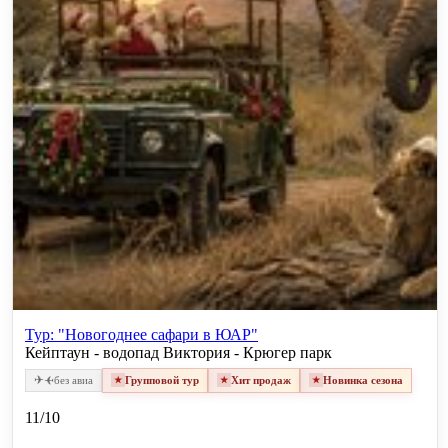
Тур: "Новогоднее сафари в ЮАР"
Кейптаун - водопад Виктория - Крюгер парк
✈
✈
без авиа
Групповой тур
Хит продаж
Новинка сезона
11/10