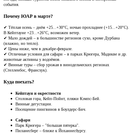
события.
Почему ЮАР в марте?
✔ Тёплая осень – днём +25...+30°C, ночью прохладнее (+15...+20°C).
В Кейптауне +23...+26°C, возможен ветер.
✔ Мало дождей – в большинстве регионов сухо, кроме Дурбана
(влажно, но тепло).
✔ Цены ниже, чем в декабре-феврале.
✔ Отличные условия для сафари – в парках Крюгера, Мадикве и др.
животные активны у водоёмов.
✔ Винные туры – сбор урожая в винодельческих регионах
(Стелленбос, Франсхук).
Куда поехать?
Кейптаун и окрестности
Столовая гора, Кейп-Пойнт, пляжи Кэмпс-Бей.
Винные дегустации.
Посещение пингвинов в Боулдерс-Бич.
Сафари
Парк Крюгера – "большая пятерка".
Пиланесберг – ближе к Йоханнесбургу.