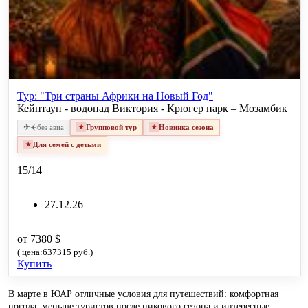
Тур: "Три страны Африки на Новый Год"
Кейптаун - водопад Виктория - Крюгер парк – Мозамбик
✈
✈
без авиа
Групповой тур
Новинка сезона
Для семей с детьми
15/14
27.12.26
от 7380 $
( цена:637315 руб.)
Купить
В марте в ЮАР отличные условия для путешествий: комфортная
погода, меньше туристов после пикового сезона и интересные