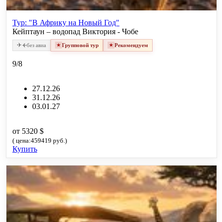
Тур: "В Африку на Новый Год"
Кейптаун – водопад Виктория - Чобе
✈
✈
без авиа
Групповой тур
Рекомендуем
9/8
27.12.26
31.12.26
03.01.27
от 5320 $
( цена:459419 руб.)
Купить