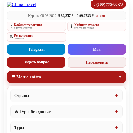
8 (800) 775-80-73
Курс на 08.08.2026:
$ 86,357
₽ ·
€ 99,6733
₽
архив
Кабинет турагента
Кабинет туриста
👔
🧳
для турагентств
проверить заявку
Регистрация
📝
агентство
Telegram
Max
Задать вопрос
Перезвонить
☰ Меню сайта
Страны
🔥 Туры без доплат
Туры