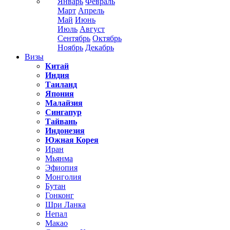
Январь
Февраль
Март
Апрель
Май
Июнь
Июль
Август
Сентябрь
Октябрь
Ноябрь
Декабрь
Визы
Китай
Индия
Таиланд
Япония
Малайзия
Сингапур
Тайвань
Индонезия
Южная Корея
Иран
Мьянма
Эфиопия
Монголия
Бутан
Гонконг
Шри Ланка
Непал
Макао