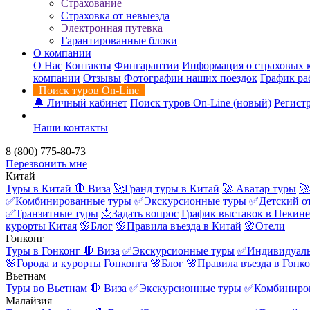
Страхование
Страховка от невыезда
Электронная путевка
Гарантированные блоки
О компании
О Нас
Контакты
Фингарантии
Информация о страховых 
компании
Отзывы
Фотографии наших поездок
График ра
Поиск туров On-Line
🔔 Личный кабинет
Поиск туров On-Line (новый)
Регистр
Контакты
Наши контакты
8 (800) 775-80-73
Перезвонить мне
Китай
Туры в Китай
🛑 Виза
🚀Гранд туры в Китай
🚀 Аватар туры
🚀
✅Комбинированные туры
✅Экскурсионные туры
✅Детский о
✅Транзитные туры
📩Задать вопрос
График выставок в Пекине
курорты Китая
🌸Блог
🌸Правила въезда в Китай
🌸Отели
Гонконг
Туры в Гонконг
🛑 Виза
✅Экскурсионные туры
✅Индивидуаль
🌸Города и курорты Гонконга
🌸Блог
🌸Правила въезда в Гонк
Вьетнам
Туры во Вьетнам
🛑 Виза
✅Экскурсионные туры
✅Комбиниро
Малайзия