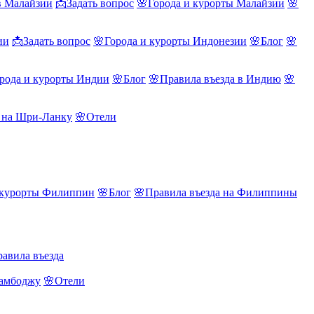
в Малайзии
📩Задать вопрос
🌸Города и курорты Малайзии
🌸
ии
📩Задать вопрос
🌸Города и курорты Индонезии
🌸Блог
🌸
рода и курорты Индии
🌸Блог
🌸Правила въезда в Индию
🌸
а на Шри-Ланку
🌸Отели
 курорты Филиппин
🌸Блог
🌸Правила въезда на Филиппины
авила въезда
Камбоджу
🌸Отели