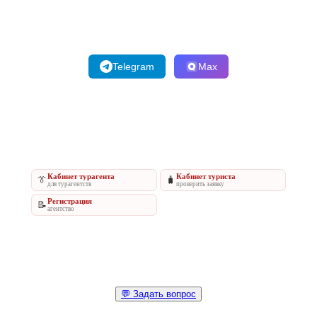
Telegram
Max
Кабинет турагента
Кабинет туриста
👔
🧳
для турагентств
проверить заявку
Регистрация
📝
агентство
💬 Задать вопрос