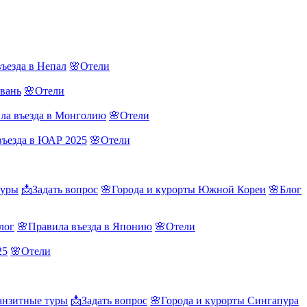
ъезда в Непал
🌸Отели
йвань
🌸Отели
ла въезда в Монголию
🌸Отели
въезда в ЮАР 2025
🌸Отели
туры
📩Задать вопрос
🌸Города и курорты Южной Кореи
🌸Блог
лог
🌸Правила въезда в Японию
🌸Отели
25
🌸Отели
нзитные туры
📩Задать вопрос
🌸Города и курорты Сингапура