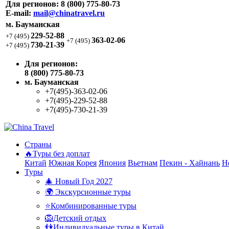
Для регионов:
8 (800) 775-80-73
E-mail:
mail@chinatravel.ru
м. Бауманская
229-52-88
+7 (495)
363-02-06
+7 (495)
730-21-39
+7 (495)
Для регионов:
8 (800) 775-80-73
м. Бауманская
+7(495)-363-02-06
+7(495)-229-52-88
+7(495)-730-21-39
Страны
🔥Туры без доплат
Китай
Южная Корея
Япония
Вьетнам
Пекин - Хайнань
Н
Туры
🎄 Новый Год 2027
🌍 Экскурсионные туры
⭐Комбинированные туры
🦁Детский отдых
👫Индивидуальные туры в Китай