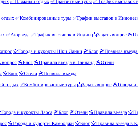
тдых
✅Пляжный отдых
✅Транзитные туры
✅ График выставок 
 отдых
✅Комбинированные туры
✅График выставок в Индонез
ых
✅Аюрведа
✅График выставок в Индии
📩Задать вопрос
🌸Го
вопрос
🌸Города и курорты Шри-Ланки
🌸Блог
🌸Правила въезд
ь вопрос
🌸Блог
🌸Правила въезда в Таиланд
🌸Отели
с
🌸Блог
🌸Отели
🌸Правила въезда
й отдых
✅Комбинированные туры
📩Задать вопрос
🌸Города и
Города и курорты Лаоса
🌸Блог
🌸Отели
🌸Правила въезда
🌸Пр
рос
🌸Города и курорты Камбоджи
🌸Блог
🌸Правила въезда в 