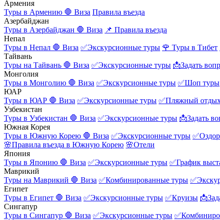
Армения
Туры в Армению
🛑 Виза
Правила въезда
Азербайджан
Туры в Азербайджан
🛑 Виза
📌 Правила въезда
Непал
Туры в Непал
🛑 Виза
✅Экскурсионные туры
🌹 Туры в Тибет
Тайвань
Туры на Тайвань
🛑 Виза
✅Экскурсионные туры
📩Задать воп
Монголия
Туры в Монголию
🛑 Виза
✅Экскурсионные туры
✅Шоп туры
ЮАР
Туры в ЮАР
🛑 Виза
✅Экскурсионные туры
✅Пляжный отды
Узбекистан
Туры в Узбекистан
🛑 Виза
✅Экскурсионные туры
📩Задать во
Южная Корея
Туры в Южную Корею
🛑 Виза
✅Экскурсионные туры
✅Оздор
🌸Правила въезда в Южную Корею
🌸Отели
Япония
Туры в Японию
🛑 Виза
✅Экскурсионные туры
✅График выст
Маврикий
Туры на Маврикий
🛑 Виза
✅Комбинированные туры
✅Экску
Египет
Туры в Египет
🛑 Виза
✅Экскурсионные туры
✅Круизы
📩Зад
Сингапур
Туры в Сингапур
🛑 Виза
✅Экскурсионные туры
✅Комбиниро