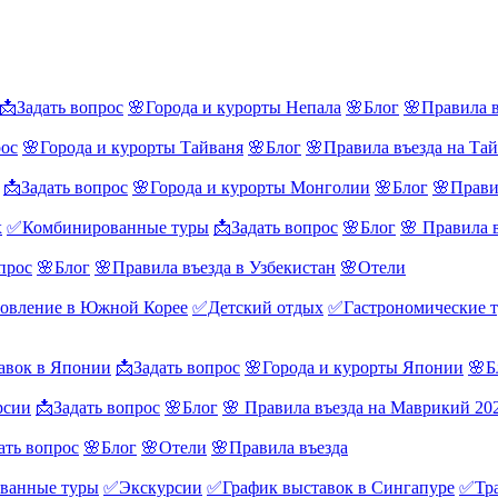
📩Задать вопрос
🌸Города и курорты Непала
🌸Блог
🌸Правила в
рос
🌸Города и курорты Тайваня
🌸Блог
🌸Правила въезда на Та
📩Задать вопрос
🌸Города и курорты Монголии
🌸Блог
🌸Прави
х
✅Комбинированные туры
📩Задать вопрос
🌸Блог
🌸 Правила 
прос
🌸Блог
🌸Правила въезда в Узбекистан
🌸Отели
овление в Южной Корее
✅Детский отдых
✅Гастрономические 
авок в Японии
📩Задать вопрос
🌸Города и курорты Японии
🌸Б
рсии
📩Задать вопрос
🌸Блог
🌸 Правила въезда на Маврикий 20
ать вопрос
🌸Блог
🌸Отели
🌸Правила въезда
ванные туры
✅Экскурсии
✅График выставок в Сингапуре
✅Тра