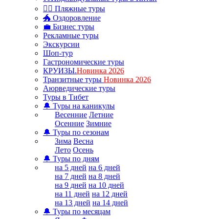
🏊‍♂ Пляжные туры
🐲 Оздоровление
💼 Бизнес туры
Рекламные туры
Экскурсии
Шоп-тур
Гастрономические туры
КРУИЗЫ.
Новинка 2026
Транзитные туры
Новинка 2026
Аюрведические туры
Туры в Тибет
🔔 Туры на каникулы
Весенние
Летние
Осенние
Зимние
🔔 Туры по сезонам
Зима
Весна
Лето
Осень
🔔 Туры по дням
на 5 дней
на 6 дней
на 7 дней
на 8 дней
на 9 дней
на 10 дней
на 11 дней
на 12 дней
на 13 дней
на 14 дней
🔔 Туры по месяцам