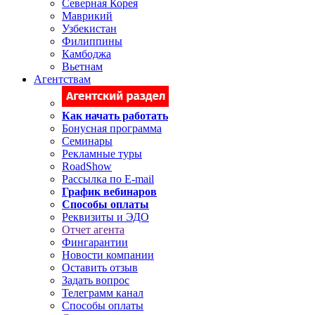
Северная Корея
Маврикий
Узбекистан
Филиппины
Камбоджа
Вьетнам
Агентствам
Как начать работать
Бонусная программа
Семинары
Рекламные туры
RoadShow
Рассылка по E-mail
График вебинаров
Способы оплаты
Реквизиты и ЭДО
Отчет агента
Фингарантии
Новости компании
Оставить отзыв
Задать вопрос
Телеграмм канал
Способы оплаты