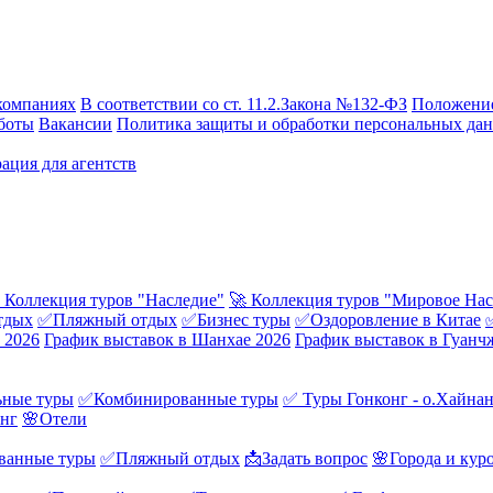
компаниях
В соответствии со ст. 11.2.Закона №132-ФЗ
Положение
боты
Вакансии
Политика защиты и обработки персональных да
ация для агентств
 Коллекция туров "Наследие"
🚀 Коллекция туров "Мировое Нас
тдых
✅Пляжный отдых
✅Бизнес туры
✅Оздоровление в Китае
 2026
График выставок в Шанхае 2026
График выставок в Гуанч
ные туры
✅Комбинированные туры
✅ Туры Гонконг - о.Хайна
онг
🌸Отели
ванные туры
✅Пляжный отдых
📩Задать вопрос
🌸Города и кур