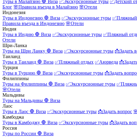
Туры в Малайзию
🛑 Виза
✅Экскурсионные туры
✅Детский о
Блог
🌸Правила въезда в Малайзию
🌸Отели
Индонезия
Туры в Индонезию
🛑 Виза
✅Экскурсионные туры
✅Пляжный
Правила въезда в Индонезию
🌸Отели
Индия
Туры в Индию
🛑 Виза
✅Экскурсионные туры
✅Пляжный отд
Отели
Шри-Ланка
Туры на Шри Ланку
🛑 Виза
✅Экскурсионные туры
📩Задать 
Таиланд
Туры в Таиланд
🛑 Виза
✅Пляжный отдых
✅Аюрведа
📩Задат
Турция
Туры в Турцию
🛑 Виза
✅Экскурсионные туры
📩Задать вопро
Филиппины
Туры на Филиппины
🛑 Виза
✅Экскурсионные туры
✅Пляжны
🌸Отели
Мальдивы
Туры на Мальдивы
🛑 Виза
Лаос
Туры в Лаос
🛑 Виза
✅Экскурсионные туры
📩Задать вопрос

Камбоджа
Туры в Камбоджу
🛑 Виза
✅Экскурсионные туры
📩Задать воп
Россия
Туры по России
🛑 Виза