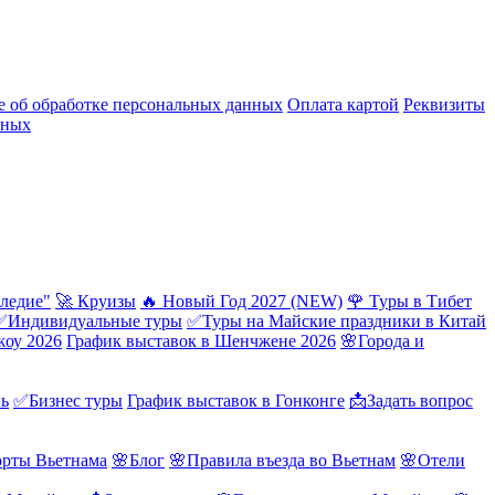
 об обработке персональных данных
Оплата картой
Реквизиты
нных
ледие"
🚀 Круизы
🔥 Новый Год 2027 (NEW)
🌹 Туры в Тибет
✅Индивидуальные туры
✅Туры на Майские праздники в Китай
жоу 2026
График выставок в Шенчжене 2026
🌸Города и
нь
✅Бизнес туры
График выставок в Гонконге
📩Задать вопрос
орты Вьетнама
🌸Блог
🌸Правила въезда во Вьетнам
🌸Отели