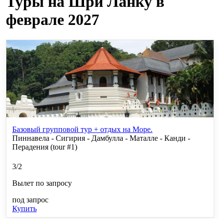
Туры на Шри Ланку в
феврале 2027
Базовый групповой тур + отдых на Море.
Пиннавела - Сигирия - Дамбулла - Маталле - Канди -
Перадения (tour #1)
3/2
Вылет по запросу
под запрос
Купить