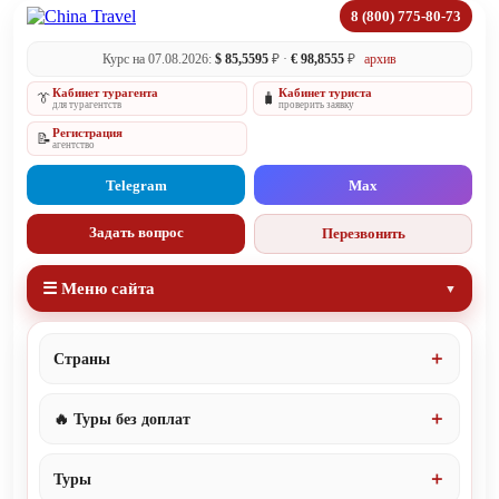
8 (800) 775-80-73
Курс на 07.08.2026:
$ 85,5595
₽ ·
€ 98,8555
₽
архив
Кабинет турагента
Кабинет туриста
👔
🧳
для турагентств
проверить заявку
Регистрация
📝
агентство
Telegram
Max
Задать вопрос
Перезвонить
☰ Меню сайта
Страны
🔥 Туры без доплат
Туры