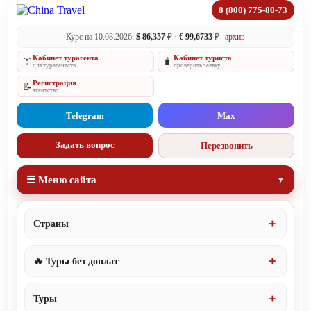
8 (800) 775-80-73
Курс на 10.08.2026:
$ 86,357
₽ ·
€ 99,6733
₽
архив
Кабинет турагента
Кабинет туриста
👔
🧳
для турагентств
проверить заявку
Регистрация
📝
агентство
Telegram
Max
Задать вопрос
Перезвонить
☰ Меню сайта
Страны
🔥 Туры без доплат
Туры