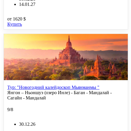
14.01.27
от
1620 $
Купить
Тур: "Новогодний калейдоскоп Мьянманмы "
Янгон – Ньоншуэ (озеро Инле) - Баган - Мандалай -
Сагайн - Мандалай
9/8
30.12.26