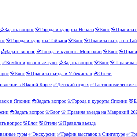
📩Задать вопрос
🌸Города и курорты Непала
🌸Блог
🌸Правила в
рос
🌸Города и курорты Тайваня
🌸Блог
🌸Правила въезда на Та
📩Задать вопрос
🌸Города и курорты Монголии
🌸Блог
🌸Прави
х
✅Комбинированные туры
📩Задать вопрос
🌸Блог
🌸 Правила 
прос
🌸Блог
🌸Правила въезда в Узбекистан
🌸Отели
овление в Южной Корее
✅Детский отдых
✅Гастрономические 
авок в Японии
📩Задать вопрос
🌸Города и курорты Японии
🌸Б
рсии
📩Задать вопрос
🌸Блог
🌸 Правила въезда на Маврикий 20
ать вопрос
🌸Блог
🌸Отели
🌸Правила въезда
ванные туры
✅Экскурсии
✅График выставок в Сингапуре
✅Тра