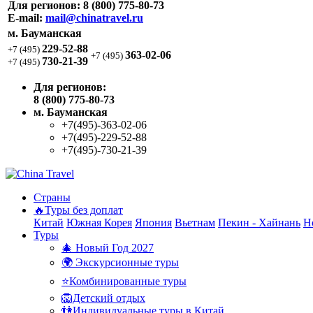
Для регионов:
8 (800) 775-80-73
E-mail:
mail@chinatravel.ru
м. Бауманская
229-52-88
+7 (495)
363-02-06
+7 (495)
730-21-39
+7 (495)
Для регионов:
8 (800) 775-80-73
м. Бауманская
+7(495)-363-02-06
+7(495)-229-52-88
+7(495)-730-21-39
Страны
🔥Туры без доплат
Китай
Южная Корея
Япония
Вьетнам
Пекин - Хайнань
Н
Туры
🎄 Новый Год 2027
🌍 Экскурсионные туры
⭐Комбинированные туры
🦁Детский отдых
👫Индивидуальные туры в Китай