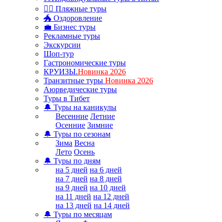
🏊‍♂ Пляжные туры
🐲 Оздоровление
💼 Бизнес туры
Рекламные туры
Экскурсии
Шоп-тур
Гастрономические туры
КРУИЗЫ.
Новинка 2026
Транзитные туры
Новинка 2026
Аюрведические туры
Туры в Тибет
🔔 Туры на каникулы
Весенние
Летние
Осенние
Зимние
🔔 Туры по сезонам
Зима
Весна
Лето
Осень
🔔 Туры по дням
на 5 дней
на 6 дней
на 7 дней
на 8 дней
на 9 дней
на 10 дней
на 11 дней
на 12 дней
на 13 дней
на 14 дней
🔔 Туры по месяцам