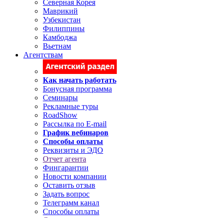
Северная Корея
Маврикий
Узбекистан
Филиппины
Камбоджа
Вьетнам
Агентствам
Как начать работать
Бонусная программа
Семинары
Рекламные туры
RoadShow
Рассылка по E-mail
График вебинаров
Способы оплаты
Реквизиты и ЭДО
Отчет агента
Фингарантии
Новости компании
Оставить отзыв
Задать вопрос
Телеграмм канал
Способы оплаты