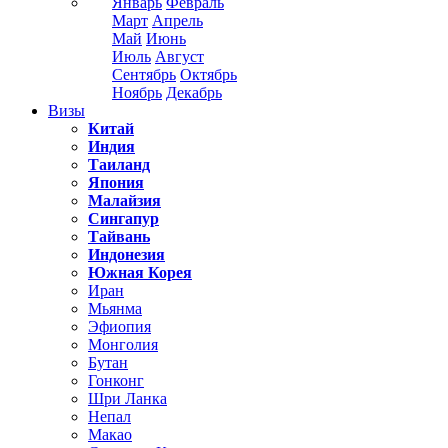
Январь
Февраль
Март
Апрель
Май
Июнь
Июль
Август
Сентябрь
Октябрь
Ноябрь
Декабрь
Визы
Китай
Индия
Таиланд
Япония
Малайзия
Сингапур
Тайвань
Индонезия
Южная Корея
Иран
Мьянма
Эфиопия
Монголия
Бутан
Гонконг
Шри Ланка
Непал
Макао