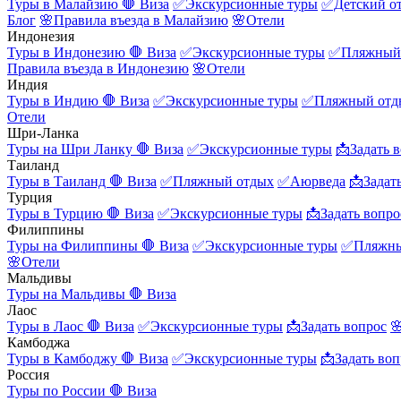
Туры в Малайзию
🛑 Виза
✅Экскурсионные туры
✅Детский о
Блог
🌸Правила въезда в Малайзию
🌸Отели
Индонезия
Туры в Индонезию
🛑 Виза
✅Экскурсионные туры
✅Пляжный
Правила въезда в Индонезию
🌸Отели
Индия
Туры в Индию
🛑 Виза
✅Экскурсионные туры
✅Пляжный отд
Отели
Шри-Ланка
Туры на Шри Ланку
🛑 Виза
✅Экскурсионные туры
📩Задать 
Таиланд
Туры в Таиланд
🛑 Виза
✅Пляжный отдых
✅Аюрведа
📩Задат
Турция
Туры в Турцию
🛑 Виза
✅Экскурсионные туры
📩Задать вопро
Филиппины
Туры на Филиппины
🛑 Виза
✅Экскурсионные туры
✅Пляжны
🌸Отели
Мальдивы
Туры на Мальдивы
🛑 Виза
Лаос
Туры в Лаос
🛑 Виза
✅Экскурсионные туры
📩Задать вопрос

Камбоджа
Туры в Камбоджу
🛑 Виза
✅Экскурсионные туры
📩Задать воп
Россия
Туры по России
🛑 Виза