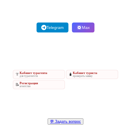
Telegram
Max
Кабинет турагента
Кабинет туриста
👔
🧳
для турагентств
проверить заявку
Регистрация
📝
агентство
💬 Задать вопрос