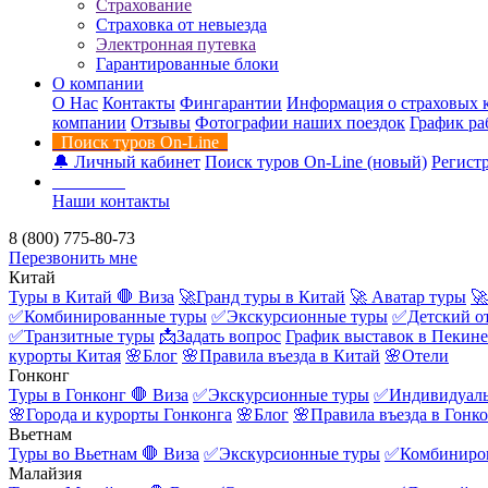
Страхование
Страховка от невыезда
Электронная путевка
Гарантированные блоки
О компании
О Нас
Контакты
Фингарантии
Информация о страховых 
компании
Отзывы
Фотографии наших поездок
График ра
Поиск туров On-Line
🔔 Личный кабинет
Поиск туров On-Line (новый)
Регистр
Контакты
Наши контакты
8 (800) 775-80-73
Перезвонить мне
Китай
Туры в Китай
🛑 Виза
🚀Гранд туры в Китай
🚀 Аватар туры
🚀
✅Комбинированные туры
✅Экскурсионные туры
✅Детский о
✅Транзитные туры
📩Задать вопрос
График выставок в Пекине
курорты Китая
🌸Блог
🌸Правила въезда в Китай
🌸Отели
Гонконг
Туры в Гонконг
🛑 Виза
✅Экскурсионные туры
✅Индивидуаль
🌸Города и курорты Гонконга
🌸Блог
🌸Правила въезда в Гонк
Вьетнам
Туры во Вьетнам
🛑 Виза
✅Экскурсионные туры
✅Комбиниро
Малайзия