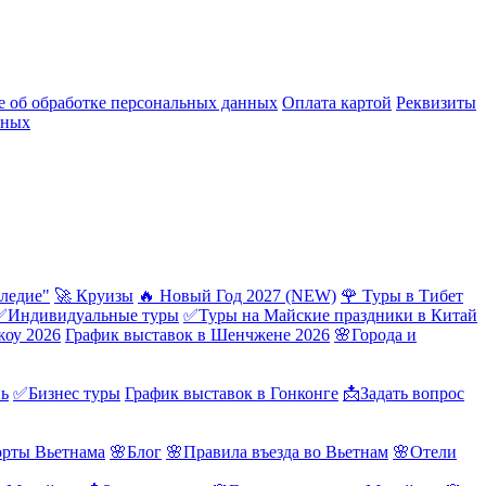
 об обработке персональных данных
Оплата картой
Реквизиты
нных
ледие"
🚀 Круизы
🔥 Новый Год 2027 (NEW)
🌹 Туры в Тибет
✅Индивидуальные туры
✅Туры на Майские праздники в Китай
жоу 2026
График выставок в Шенчжене 2026
🌸Города и
нь
✅Бизнес туры
График выставок в Гонконге
📩Задать вопрос
орты Вьетнама
🌸Блог
🌸Правила въезда во Вьетнам
🌸Отели