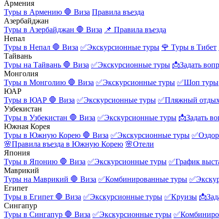
Армения
Туры в Армению
🛑 Виза
Правила въезда
Азербайджан
Туры в Азербайджан
🛑 Виза
📌 Правила въезда
Непал
Туры в Непал
🛑 Виза
✅Экскурсионные туры
🌹 Туры в Тибет
Тайвань
Туры на Тайвань
🛑 Виза
✅Экскурсионные туры
📩Задать воп
Монголия
Туры в Монголию
🛑 Виза
✅Экскурсионные туры
✅Шоп туры
ЮАР
Туры в ЮАР
🛑 Виза
✅Экскурсионные туры
✅Пляжный отды
Узбекистан
Туры в Узбекистан
🛑 Виза
✅Экскурсионные туры
📩Задать во
Южная Корея
Туры в Южную Корею
🛑 Виза
✅Экскурсионные туры
✅Оздор
🌸Правила въезда в Южную Корею
🌸Отели
Япония
Туры в Японию
🛑 Виза
✅Экскурсионные туры
✅График выст
Маврикий
Туры на Маврикий
🛑 Виза
✅Комбинированные туры
✅Экску
Египет
Туры в Египет
🛑 Виза
✅Экскурсионные туры
✅Круизы
📩Зад
Сингапур
Туры в Сингапур
🛑 Виза
✅Экскурсионные туры
✅Комбиниро