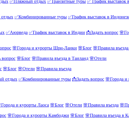
тдых
✅Пляжный отдых
✅Транзитные туры
✅ График выставок 
 отдых
✅Комбинированные туры
✅График выставок в Индонез
ых
✅Аюрведа
✅График выставок в Индии
📩Задать вопрос
🌸Го
вопрос
🌸Города и курорты Шри-Ланки
🌸Блог
🌸Правила въезд
ь вопрос
🌸Блог
🌸Правила въезда в Таиланд
🌸Отели
с
🌸Блог
🌸Отели
🌸Правила въезда
й отдых
✅Комбинированные туры
📩Задать вопрос
🌸Города и
Города и курорты Лаоса
🌸Блог
🌸Отели
🌸Правила въезда
🌸Пр
рос
🌸Города и курорты Камбоджи
🌸Блог
🌸Правила въезда в 