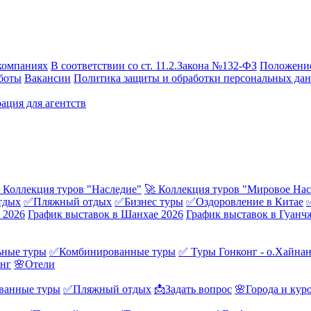
компаниях
В соответствии со ст. 11.2.Закона №132-ФЗ
Положение
боты
Вакансии
Политика защиты и обработки персональных да
ация для агентств
 Коллекция туров "Наследие"
🚀 Коллекция туров "Мировое Нас
тдых
✅Пляжный отдых
✅Бизнес туры
✅Оздоровление в Китае
 2026
График выставок в Шанхае 2026
График выставок в Гуанч
ные туры
✅Комбинированные туры
✅ Туры Гонконг - о.Хайна
онг
🌸Отели
ванные туры
✅Пляжный отдых
📩Задать вопрос
🌸Города и кур