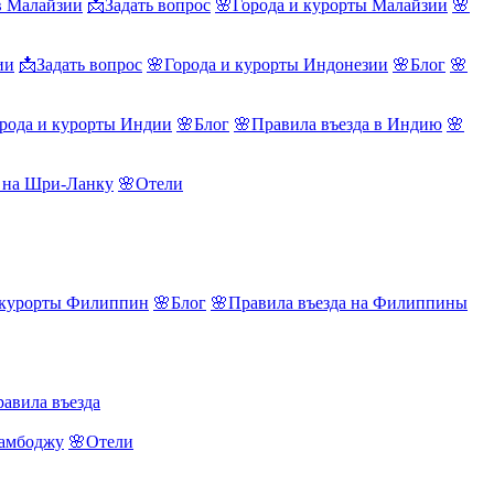
в Малайзии
📩Задать вопрос
🌸Города и курорты Малайзии
🌸
ии
📩Задать вопрос
🌸Города и курорты Индонезии
🌸Блог
🌸
рода и курорты Индии
🌸Блог
🌸Правила въезда в Индию
🌸
а на Шри-Ланку
🌸Отели
 курорты Филиппин
🌸Блог
🌸Правила въезда на Филиппины
авила въезда
Камбоджу
🌸Отели