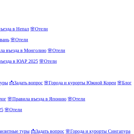
ъезда в Непал
🌸Отели
йвань
🌸Отели
ла въезда в Монголию
🌸Отели
въезда в ЮАР 2025
🌸Отели
туры
📩Задать вопрос
🌸Города и курорты Южной Кореи
🌸Блог
лог
🌸Правила въезда в Японию
🌸Отели
25
🌸Отели
нзитные туры
📩Задать вопрос
🌸Города и курорты Сингапура