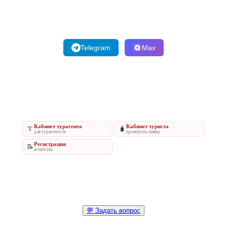
Telegram
Max
Кабинет турагента
Кабинет туриста
👔
🧳
для турагентств
проверить заявку
Регистрация
📝
агентство
💬 Задать вопрос