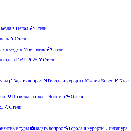
ъезда в Непал
🌸Отели
йвань
🌸Отели
ла въезда в Монголию
🌸Отели
въезда в ЮАР 2025
🌸Отели
туры
📩Задать вопрос
🌸Города и курорты Южной Кореи
🌸Блог
лог
🌸Правила въезда в Японию
🌸Отели
25
🌸Отели
нзитные туры
📩Задать вопрос
🌸Города и курорты Сингапура