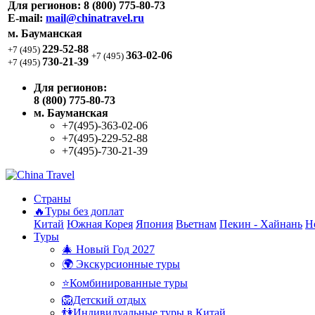
Для регионов:
8 (800) 775-80-73
E-mail:
mail@chinatravel.ru
м. Бауманская
229-52-88
+7 (495)
363-02-06
+7 (495)
730-21-39
+7 (495)
Для регионов:
8 (800) 775-80-73
м. Бауманская
+7(495)-363-02-06
+7(495)-229-52-88
+7(495)-730-21-39
Страны
🔥Туры без доплат
Китай
Южная Корея
Япония
Вьетнам
Пекин - Хайнань
Н
Туры
🎄 Новый Год 2027
🌍 Экскурсионные туры
⭐Комбинированные туры
🦁Детский отдых
👫Индивидуальные туры в Китай