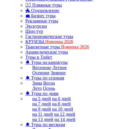
🏊‍♂ Пляжные туры
🐲 Оздоровление
💼 Бизнес туры
Рекламные туры
Экскурсии
Шоп-тур
Гастрономические туры
КРУИЗЫ.
Новинка 2026
Транзитные туры
Новинка 2026
Аюрведические туры
Туры в Тибет
🔔 Туры на каникулы
Весенние
Летние
Осенние
Зимние
🔔 Туры по сезонам
Зима
Весна
Лето
Осень
🔔 Туры по дням
на 5 дней
на 6 дней
на 7 дней
на 8 дней
на 9 дней
на 10 дней
на 11 дней
на 12 дней
на 13 дней
на 14 дней
🔔 Туры по месяцам