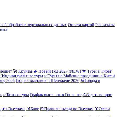
 об обработке персональных данных
Оплата картой
Реквизиты
нных
ледие"
🚀 Круизы
🔥 Новый Год 2027 (NEW)
🌹 Туры в Тибет
✅Индивидуальные туры
✅Туры на Майские праздники в Китай
жоу 2026
График выставок в Шенчжене 2026
🌸Города и
нь
✅Бизнес туры
График выставок в Гонконге
📩Задать вопрос
орты Вьетнама
🌸Блог
🌸Правила въезда во Вьетнам
🌸Отели