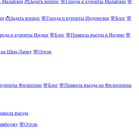
в Малайзии
📩Задать вопрос
🌸Города и курорты Малайзии
🌸
ии
📩Задать вопрос
🌸Города и курорты Индонезии
🌸Блог
🌸
рода и курорты Индии
🌸Блог
🌸Правила въезда в Индию
🌸
а на Шри-Ланку
🌸Отели
 курорты Филиппин
🌸Блог
🌸Правила въезда на Филиппины
авила въезда
Камбоджу
🌸Отели