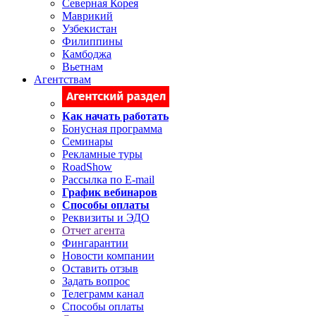
Северная Корея
Маврикий
Узбекистан
Филиппины
Камбоджа
Вьетнам
Агентствам
Как начать работать
Бонусная программа
Семинары
Рекламные туры
RoadShow
Рассылка по E-mail
График вебинаров
Способы оплаты
Реквизиты и ЭДО
Отчет агента
Фингарантии
Новости компании
Оставить отзыв
Задать вопрос
Телеграмм канал
Способы оплаты