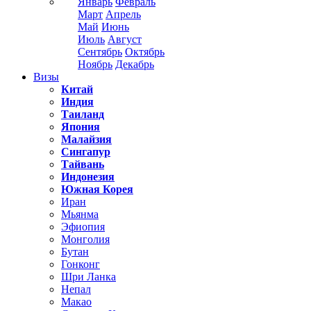
Январь
Февраль
Март
Апрель
Май
Июнь
Июль
Август
Сентябрь
Октябрь
Ноябрь
Декабрь
Визы
Китай
Индия
Таиланд
Япония
Малайзия
Сингапур
Тайвань
Индонезия
Южная Корея
Иран
Мьянма
Эфиопия
Монголия
Бутан
Гонконг
Шри Ланка
Непал
Макао