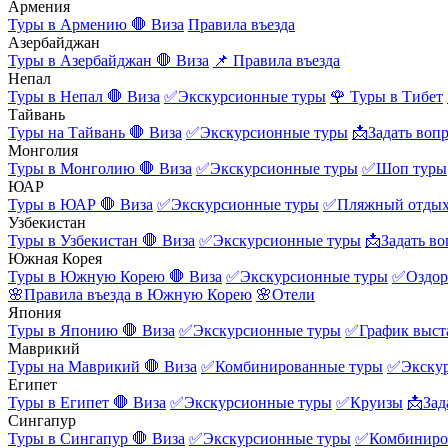
Армения
Туры в Армению
🛑 Виза
Правила въезда
Азербайджан
Туры в Азербайджан
🛑 Виза
📌 Правила въезда
Непал
Туры в Непал
🛑 Виза
✅Экскурсионные туры
🌹 Туры в Тибет
Тайвань
Туры на Тайвань
🛑 Виза
✅Экскурсионные туры
📩Задать воп
Монголия
Туры в Монголию
🛑 Виза
✅Экскурсионные туры
✅Шоп туры
ЮАР
Туры в ЮАР
🛑 Виза
✅Экскурсионные туры
✅Пляжный отды
Узбекистан
Туры в Узбекистан
🛑 Виза
✅Экскурсионные туры
📩Задать во
Южная Корея
Туры в Южную Корею
🛑 Виза
✅Экскурсионные туры
✅Оздор
🌸Правила въезда в Южную Корею
🌸Отели
Япония
Туры в Японию
🛑 Виза
✅Экскурсионные туры
✅График выст
Маврикий
Туры на Маврикий
🛑 Виза
✅Комбинированные туры
✅Экску
Египет
Туры в Египет
🛑 Виза
✅Экскурсионные туры
✅Круизы
📩Зад
Сингапур
Туры в Сингапур
🛑 Виза
✅Экскурсионные туры
✅Комбиниро