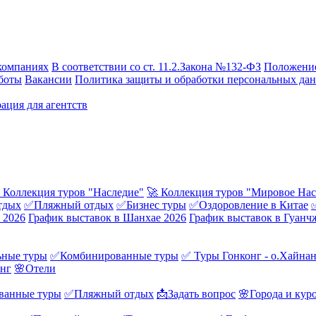
компаниях
В соответствии со ст. 11.2.Закона №132-ФЗ
Положение
боты
Вакансии
Политика защиты и обработки персональных да
ация для агентств
 Коллекция туров "Наследие"
🚀 Коллекция туров "Мировое Нас
тдых
✅Пляжный отдых
✅Бизнес туры
✅Оздоровление в Китае
 2026
График выставок в Шанхае 2026
График выставок в Гуанч
ные туры
✅Комбинированные туры
✅ Туры Гонконг - о.Хайна
онг
🌸Отели
ванные туры
✅Пляжный отдых
📩Задать вопрос
🌸Города и кур