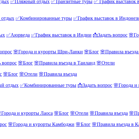
тдых
✅Пляжный отдых
✅Транзитные туры
✅ График выставок 
 отдых
✅Комбинированные туры
✅График выставок в Индонез
ых
✅Аюрведа
✅График выставок в Индии
📩Задать вопрос
🌸Го
вопрос
🌸Города и курорты Шри-Ланки
🌸Блог
🌸Правила въезд
ь вопрос
🌸Блог
🌸Правила въезда в Таиланд
🌸Отели
с
🌸Блог
🌸Отели
🌸Правила въезда
й отдых
✅Комбинированные туры
📩Задать вопрос
🌸Города и
Города и курорты Лаоса
🌸Блог
🌸Отели
🌸Правила въезда
🌸Пр
рос
🌸Города и курорты Камбоджи
🌸Блог
🌸Правила въезда в 