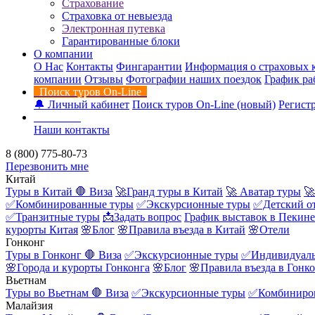
Страхование
Страховка от невыезда
Электронная путевка
Гарантированные блоки
О компании
О Нас
Контакты
Фингарантии
Информация о страховых 
компании
Отзывы
Фотографии наших поездок
График ра
Поиск туров On-Line
🔔 Личный кабинет
Поиск туров On-Line (новый)
Регистр
Контакты
Наши контакты
8 (800) 775-80-73
Перезвонить мне
Китай
Туры в Китай
🛑 Виза
🚀Гранд туры в Китай
🚀 Аватар туры
🚀
✅Комбинированные туры
✅Экскурсионные туры
✅Детский о
✅Транзитные туры
📩Задать вопрос
График выставок в Пекине
курорты Китая
🌸Блог
🌸Правила въезда в Китай
🌸Отели
Гонконг
Туры в Гонконг
🛑 Виза
✅Экскурсионные туры
✅Индивидуаль
🌸Города и курорты Гонконга
🌸Блог
🌸Правила въезда в Гонк
Вьетнам
Туры во Вьетнам
🛑 Виза
✅Экскурсионные туры
✅Комбиниро
Малайзия