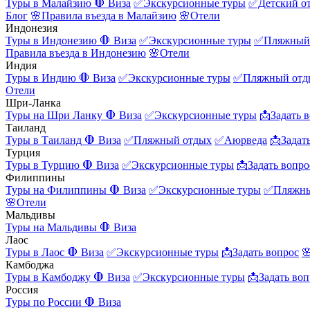
Туры в Малайзию
🛑 Виза
✅Экскурсионные туры
✅Детский о
Блог
🌸Правила въезда в Малайзию
🌸Отели
Индонезия
Туры в Индонезию
🛑 Виза
✅Экскурсионные туры
✅Пляжный
Правила въезда в Индонезию
🌸Отели
Индия
Туры в Индию
🛑 Виза
✅Экскурсионные туры
✅Пляжный отд
Отели
Шри-Ланка
Туры на Шри Ланку
🛑 Виза
✅Экскурсионные туры
📩Задать 
Таиланд
Туры в Таиланд
🛑 Виза
✅Пляжный отдых
✅Аюрведа
📩Задат
Турция
Туры в Турцию
🛑 Виза
✅Экскурсионные туры
📩Задать вопро
Филиппины
Туры на Филиппины
🛑 Виза
✅Экскурсионные туры
✅Пляжны
🌸Отели
Мальдивы
Туры на Мальдивы
🛑 Виза
Лаос
Туры в Лаос
🛑 Виза
✅Экскурсионные туры
📩Задать вопрос

Камбоджа
Туры в Камбоджу
🛑 Виза
✅Экскурсионные туры
📩Задать воп
Россия
Туры по России
🛑 Виза