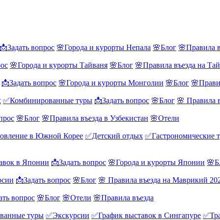
📩Задать вопрос
🌸Города и курорты Непала
🌸Блог
🌸Правила в
рос
🌸Города и курорты Тайваня
🌸Блог
🌸Правила въезда на Та
📩Задать вопрос
🌸Города и курорты Монголии
🌸Блог
🌸Прави
х
✅Комбинированные туры
📩Задать вопрос
🌸Блог
🌸 Правила 
прос
🌸Блог
🌸Правила въезда в Узбекистан
🌸Отели
овление в Южной Корее
✅Детский отдых
✅Гастрономические 
авок в Японии
📩Задать вопрос
🌸Города и курорты Японии
🌸Б
рсии
📩Задать вопрос
🌸Блог
🌸 Правила въезда на Маврикий 20
ать вопрос
🌸Блог
🌸Отели
🌸Правила въезда
ванные туры
✅Экскурсии
✅График выставок в Сингапуре
✅Тра