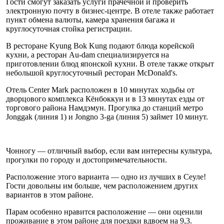
Гости смогут заказать услуги прачечной и проверить
электронную почту в бизнес-центре. В отеле также работает
пункт обмена валюты, камера хранения багажа и
круглосуточная стойка регистрации.
В ресторане Kyung Bok Kung подают блюда корейской
кухни, а ресторан Au-dam специализируется на
приготовлении блюд японской кухни. В отеле также открыт
небольшой круглосуточный ресторан McDonald's.
Отель Center Mark расположен в 10 минутах ходьбы от
дворцового комплекса Кёнбоккун и в 13 минутах езды от
торгового района Намдэмун. Прогулка до станций метро
Jonggak (линия 1) и Jongno 3-ga (линия 5) займет 10 минут.
Чонногу — отличный выбор, если вам интересны культура,
прогулки по городу и достопримечательности.
Расположение этого варианта — одно из лучших в Сеуле!
Гости довольны им больше, чем расположением других
вариантов в этом районе.
Парам особенно нравится расположение — они оценили
проживание в этом районе для поездки вдвоем на 9,3.