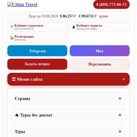
8 (800) 775-80-73
Курс на 10.08.2026:
$ 86,357
₽ ·
€ 99,6733
₽
архив
Кабинет турагента
Кабинет туриста
👔
🧳
для турагентств
проверить заявку
Регистрация
📝
агентство
Telegram
Max
Задать вопрос
Перезвонить
☰ Меню сайта
Страны
🔥 Туры без доплат
Туры