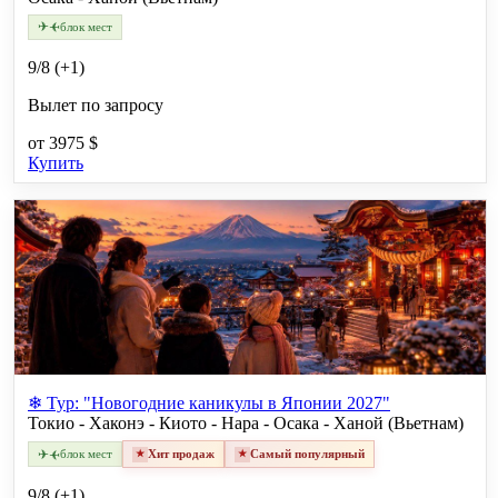
✈
✈
блок мест
9/8 (+1)
Вылет по запросу
от
3975 $
Купить
❄ Тур: "Новогодние каникулы в Японии 2027"
Токио - Хаконэ - Киото - Нара - Осака - Ханой (Вьетнам)
✈
✈
блок мест
Хит продаж
Самый популярный
9/8 (+1)