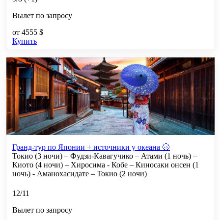
Вылет по запросу
от
4555 $
Купить
Гранд-тур по Японии + источники у океана 🌝
Токио (3 ночи) – Фудзи-Кавагучико – Атами (1 ночь) –
Киото (4 ночи) – Хиросима - Кобе – Киносаки онсен (1
ночь) - Аманохасидате – Токио (2 ночи)
12/11
Вылет по запросу