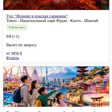
Тур: "Япония: в поисках гармонии"
Токио - Национальный парк Фудзи - Киото - Шанхай
✈
✈
блок мест
9/8 (+1)
Вылет по запросу
от
3850 $
Купить