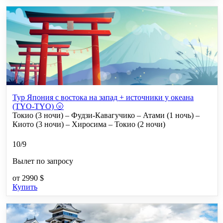
Тур Япония с востока на запад + источники у океана
(TYO-TYO) 🌝
Токио (3 ночи) – Фудзи-Кавагучико – Атами (1 ночь) –
Киото (3 ночи) – Хиросима – Токио (2 ночи)
10/9
Вылет по запросу
от
2990 $
Купить