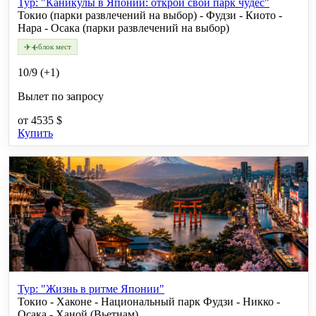
Тур: "Каникулы в Японии: открой свой парк чудес"
Токио (парки развлечений на выбор) - Фудзи - Киото -
Нара - Осака (парки развлечений на выбор)
✈
✈
блок мест
10/9 (+1)
Вылет по запросу
от
4535 $
Купить
Тур: "Жизнь в ритме Японии"
Токио - Хаконе - Национальный парк Фудзи - Никко -
Осака - Ханой (Вьетнам)