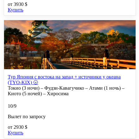
от
3930 $
Купить
Тур Япония с востока на запад + источники у океана
(TYO-KIX) 🌝
Токио (3 ночи) – Фудзи-Кавагучико – Атами (1 ночь) –
Киото (5 ночей) – Хиросима
10/9
Вылет по запросу
от
2930 $
Купить