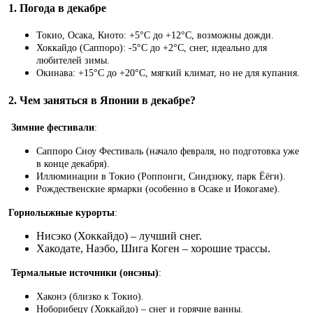
1. Погода в декабре
Токио, Осака, Киото: +5°C до +12°C, возможны дожди.
Хоккайдо (Саппоро): -5°C до +2°C, снег, идеально для
любителей зимы.
Окинава: +15°C до +20°C, мягкий климат, но не для купания.
2. Чем заняться в Японии в декабре?
Зимние фестивали
:
Саппоро Сноу Фестиваль (начало февраля, но подготовка уже
в конце декабря).
Иллюминации в Токио (Роппонги, Синдзюку, парк Ёёги).
Рождественские ярмарки (особенно в Осаке и Иокогаме).
Горнолыжные курорты
:
Нисэко (Хоккайдо) – лучший снег.
Хакодате, Наэбо, Шига Коген – хорошие трассы.
Термальные источники (онсэны)
:
Хаконэ (близко к Токио).
Ноборибецу (Хоккайдо) – снег и горячие ванны.