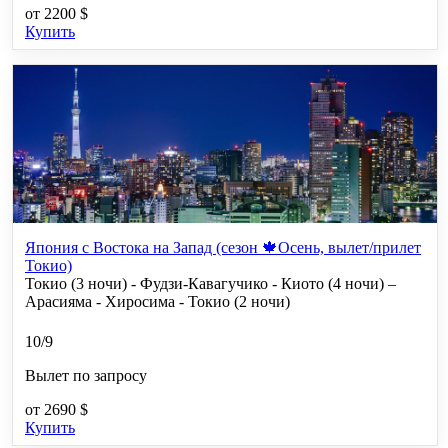
от
2200 $
Купить
Япония с Востока на Запад (сезон 🍁Осень, вылет/прилет
Токио)
Токио (3 ночи) - Фудзи-Кавагучико - Киото (4 ночи) –
Арасияма - Хиросима - Токио (2 ночи)
10/9
Вылет по запросу
от
2690 $
Купить