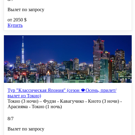
Вылет по запросу
от
2050 $
Купить
Тур "Классическая Япония" (сезон 🍁Осень, прилет/
вылет из Токио)
Токио (3 ночи) – Фудзи - Кавагучико - Киото (3 ночи) -
Арасияма - Токио (1 ночь)
8/7
Вылет по запросу