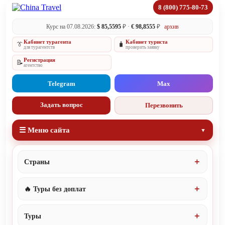
8 (800) 775-80-73
Курс на 07.08.2026:
$ 85,5595
₽ ·
€ 98,8555
₽
архив
Кабинет турагента
Кабинет туриста
👔
🧳
для турагентств
проверить заявку
Регистрация
📝
агентство
Telegram
Max
Задать вопрос
Перезвонить
☰ Меню сайта
Страны
🔥 Туры без доплат
Туры