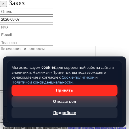
Заказ
×
Мы используем
cookies
для корректной работы сайта и
аналитики. Нажимая «Принять», вы подтверждаете
ознакомление и согласие с
Cookie-политикой
и
Политикой конфиденциальности
.
Принять
Отказаться
Подробнее
Нажимая кнопку отправить, Вы подтверждаете свое
согласие на обработку предоставляемых данных