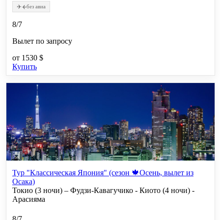
✈
✈
без авиа
8/7
Вылет по запросу
от
1530 $
Купить
Тур "Классическая Япония" (сезон 🍁Осень, вылет из
Осака)
Токио (3 ночи) – Фудзи-Кавагучико - Киото (4 ночи) -
Арасияма
8/7