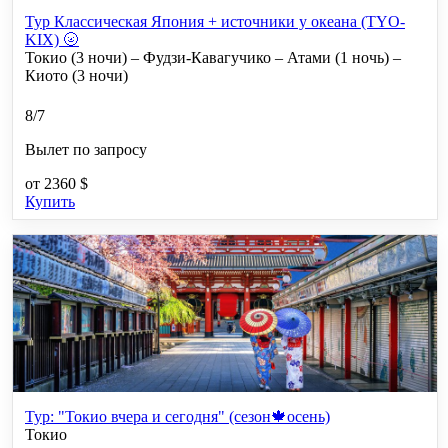
Тур Классическая Япония + источники у океана (TYO-
KIX) 🌝
Токио (3 ночи) – Фудзи-Кавагучико – Атами (1 ночь) –
Киото (3 ночи)
8/7
Вылет по запросу
от
2360 $
Купить
Тур: "Токио вчера и сегодня" (сезон🍁осень)
Токио