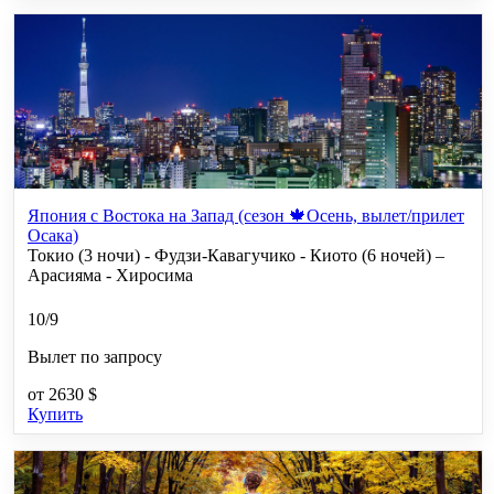
Япония с Востока на Запад (сезон 🍁Осень, вылет/прилет
Осака)
Токио (3 ночи) - Фудзи-Кавагучико - Киото (6 ночей) –
Арасияма - Хиросима
10/9
Вылет по запросу
от
2630 $
Купить