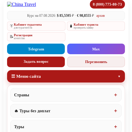
8 (800) 775-80-73
Курс на 07.08.2026:
$ 85,5595
₽ ·
€ 98,8555
₽
архив
Кабинет турагента
Кабинет туриста
👔
🧳
для турагентств
проверить заявку
Регистрация
📝
агентство
Telegram
Max
Задать вопрос
Перезвонить
☰ Меню сайта
Страны
🔥 Туры без доплат
Туры