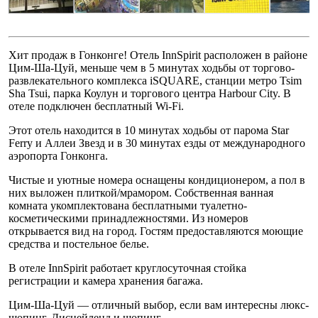
Хит продаж в Гонконге! Отель InnSpirit расположен в районе
Цим-Ша-Цуй, меньше чем в 5 минутах ходьбы от торгово-
развлекательного комплекса iSQUARE, станции метро Tsim
Sha Tsui, парка Коулун и торгового центра Harbour City. В
отеле подключен бесплатный Wi-Fi.
Этот отель находится в 10 минутах ходьбы от парома Star
Ferry и Аллеи Звезд и в 30 минутах езды от международного
аэропорта Гонконга.
Чистые и уютные номера оснащены кондиционером, а пол в
них выложен плиткой/мрамором. Собственная ванная
комната укомплектована бесплатными туалетно-
косметическими принадлежностями. Из номеров
открывается вид на город. Гостям предоставляются моющие
средства и постельное белье.
В отеле InnSpirit работает круглосуточная стойка
регистрации и камера хранения багажа.
Цим-Ша-Цуй — отличный выбор, если вам интересны люкс-
шопинг, Диснейленд и шопинг.