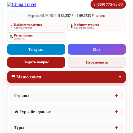
8 (800) 775-80-73
Курс на 08.08.2026:
$ 86,357
₽ ·
€ 99,6733
₽
архив
Кабинет турагента
Кабинет туриста
👔
🧳
для турагентств
проверить заявку
Регистрация
📝
агентство
Telegram
Max
Задать вопрос
Перезвонить
☰ Меню сайта
Страны
🔥 Туры без доплат
Туры