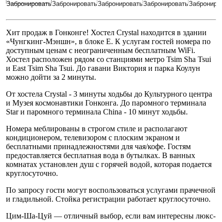
Хит продаж в Гонконге! Хостел Crystal находится в здании
«Чунгкинг-Мэншн», в блоке Е. К услугам гостей номера по
доступным ценам с неограниченным бесплатным WiFi.
Хостел расположен рядом со станциями метро Tsim Sha Tsui
и East Tsim Sha Tsui. До гавани Виктория и парка Коулун
можно дойти за 2 минуты.
От хостела Crystal - 3 минуты ходьбы до Культурного центра
и Музея космонавтики Гонконга. До паромного терминала
Star и паромного терминала China - 10 минут ходьбы.
Номера меблированы в строгом стиле и располагают
кондиционером, телевизором с плоским экраном и
бесплатными принадлежностями для чая/кофе. Гостям
предоставляется бесплатная вода в бутылках. В ванных
комнатах установлен душ с горячей водой, которая подается
круглосуточно.
По запросу гости могут воспользоваться услугами прачечной
и гладильной. Стойка регистрации работает круглосуточно.
Цим-Ша-Цуй — отличный выбор, если вам интересны люкс-