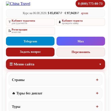
8 (800) 775-80-73
Курс на 06.08.2026:
$ 85,0567
₽ ·
€ 97,9428
₽
архив
Кабинет турагента
Кабинет туриста
👔
🧳
для турагентств
проверить заявку
Регистрация
📝
агентство
Telegram
Max
Задать вопрос
Перезвонить
☰ Меню сайта
Страны
🔥 Туры без доплат
Туры