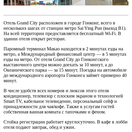
Отель Grand City расположен в городе Гонконг, всего в
нескольких шагах от станции метро Sai Ying Pun (выход В1).
На всей территории предоставляется бесплатный Wi-Fi. В
здании отеля открыт ресторан.
Паромный терминал Макао находится в 2 минутах езды на
метро, а Международный финансовый центр — в 5 минутах
езды на метро. От отеля Grand City до Гонконгского
выставочного центра можно доехать за 10 минут, а до
Океанического парка — за 15 минут. Поездка на автомобиле
до международного аэропорта Гонконга займет примерно 40
минут.
В числе удобств всех номеров и люксов этого отеля
кондиционер, телевизор с плоским экраном и технологией
Smart TV, кабельное телевидение, персональный сейф и
принадлежности для чая/кофе. Также к услугам гостей
собственная ванная комната c тапочками и феном.
Стойка регистрации работает круглосуточно. В кафе в лобби
отеля подают завтрак, обед и ужин.