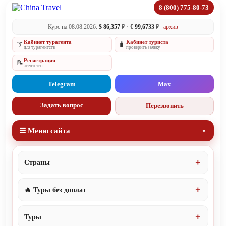
8 (800) 775-80-73
Курс на 08.08.2026:
$ 86,357
₽ ·
€ 99,6733
₽
архив
Кабинет турагента
Кабинет туриста
👔
🧳
для турагентств
проверить заявку
Регистрация
📝
агентство
Telegram
Max
Задать вопрос
Перезвонить
☰ Меню сайта
Страны
🔥 Туры без доплат
Туры