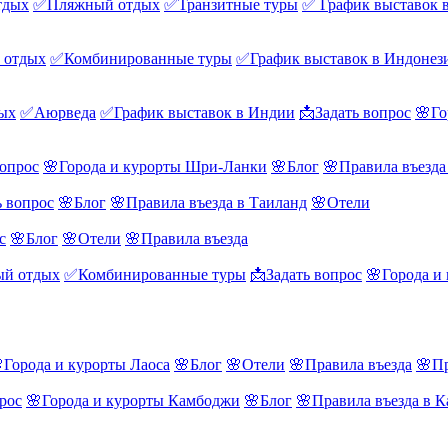
тдых
✅Пляжный отдых
✅Транзитные туры
✅ График выставок 
 отдых
✅Комбинированные туры
✅График выставок в Индонез
ых
✅Аюрведа
✅График выставок в Индии
📩Задать вопрос
🌸Го
вопрос
🌸Города и курорты Шри-Ланки
🌸Блог
🌸Правила въезд
ь вопрос
🌸Блог
🌸Правила въезда в Таиланд
🌸Отели
с
🌸Блог
🌸Отели
🌸Правила въезда
й отдых
✅Комбинированные туры
📩Задать вопрос
🌸Города и
Города и курорты Лаоса
🌸Блог
🌸Отели
🌸Правила въезда
🌸Пр
рос
🌸Города и курорты Камбоджи
🌸Блог
🌸Правила въезда в 