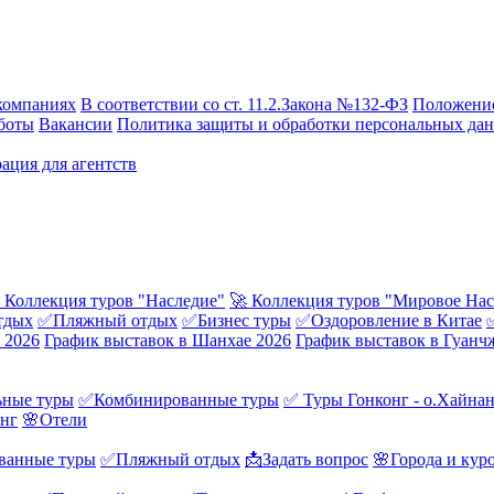
компаниях
В соответствии со ст. 11.2.Закона №132-ФЗ
Положение
боты
Вакансии
Политика защиты и обработки персональных да
ация для агентств
 Коллекция туров "Наследие"
🚀 Коллекция туров "Мировое Нас
тдых
✅Пляжный отдых
✅Бизнес туры
✅Оздоровление в Китае
 2026
График выставок в Шанхае 2026
График выставок в Гуанч
ные туры
✅Комбинированные туры
✅ Туры Гонконг - о.Хайна
онг
🌸Отели
ванные туры
✅Пляжный отдых
📩Задать вопрос
🌸Города и кур