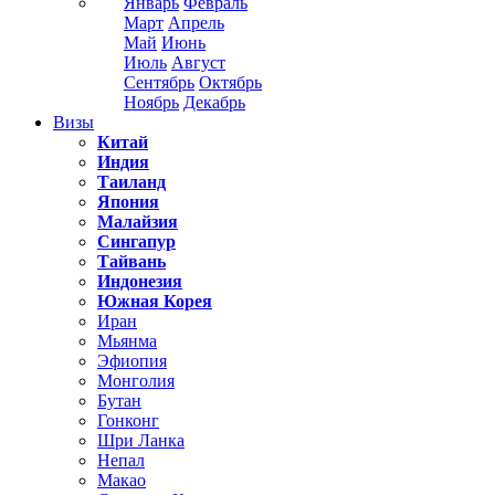
Январь
Февраль
Март
Апрель
Май
Июнь
Июль
Август
Сентябрь
Октябрь
Ноябрь
Декабрь
Визы
Китай
Индия
Таиланд
Япония
Малайзия
Сингапур
Тайвань
Индонезия
Южная Корея
Иран
Мьянма
Эфиопия
Монголия
Бутан
Гонконг
Шри Ланка
Непал
Макао