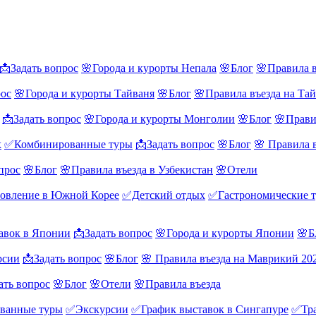
📩Задать вопрос
🌸Города и курорты Непала
🌸Блог
🌸Правила в
рос
🌸Города и курорты Тайваня
🌸Блог
🌸Правила въезда на Та
📩Задать вопрос
🌸Города и курорты Монголии
🌸Блог
🌸Прави
х
✅Комбинированные туры
📩Задать вопрос
🌸Блог
🌸 Правила 
прос
🌸Блог
🌸Правила въезда в Узбекистан
🌸Отели
овление в Южной Корее
✅Детский отдых
✅Гастрономические 
авок в Японии
📩Задать вопрос
🌸Города и курорты Японии
🌸Б
рсии
📩Задать вопрос
🌸Блог
🌸 Правила въезда на Маврикий 20
ать вопрос
🌸Блог
🌸Отели
🌸Правила въезда
ванные туры
✅Экскурсии
✅График выставок в Сингапуре
✅Тра