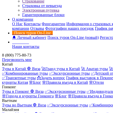
Страхование
Страховка от невыезда
Электронная путевка
Гарантированные блоки
О компании
О Нас
Контакты
Фингарантии
Информация о страховых 
компании
Отзывы
Фотографии наших поездок
График ра
Поиск туров On-Line
🔔 Личный кабинет
Поиск туров On-Line (новый)
Регистр
Контакты
Наши контакты
8 (800) 775-80-73
Перезвонить мне
Китай
Туры в Китай
🛑 Виза
🚀Гранд туры в Китай
🚀 Аватар туры
🚀
✅Комбинированные туры
✅Экскурсионные туры
✅Детский о
✅Транзитные туры
📩Задать вопрос
График выставок в Пекине
курорты Китая
🌸Блог
🌸Правила въезда в Китай
🌸Отели
Гонконг
Туры в Гонконг
🛑 Виза
✅Экскурсионные туры
✅Индивидуаль
🌸Города и курорты Гонконга
🌸Блог
🌸Правила въезда в Гонк
Вьетнам
Туры во Вьетнам
🛑 Виза
✅Экскурсионные туры
✅Комбиниро
Малайзия