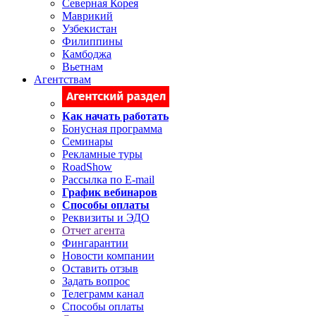
Северная Корея
Маврикий
Узбекистан
Филиппины
Камбоджа
Вьетнам
Агентствам
Как начать работать
Бонусная программа
Семинары
Рекламные туры
RoadShow
Рассылка по E-mail
График вебинаров
Способы оплаты
Реквизиты и ЭДО
Отчет агента
Фингарантии
Новости компании
Оставить отзыв
Задать вопрос
Телеграмм канал
Способы оплаты