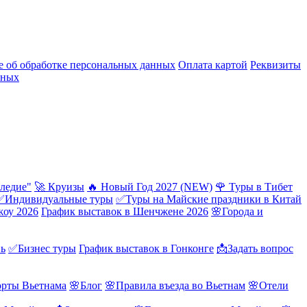
 об обработке персональных данных
Оплата картой
Реквизиты
нных
ледие"
🚀 Круизы
🔥 Новый Год 2027 (NEW)
🌹 Туры в Тибет
✅Индивидуальные туры
✅Туры на Майские праздники в Китай
жоу 2026
График выставок в Шенчжене 2026
🌸Города и
нь
✅Бизнес туры
График выставок в Гонконге
📩Задать вопрос
орты Вьетнама
🌸Блог
🌸Правила въезда во Вьетнам
🌸Отели