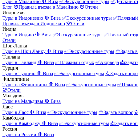
Туры в Малайзию
🛑 Виза
✅Экскурсионные туры
✅Детский о
Блог
🌸Правила въезда в Малайзию
🌸Отели
Индонезия
Туры в Индонезию
🛑 Виза
✅Экскурсионные туры
✅Пляжный
Правила въезда в Индонезию
🌸Отели
Индия
Туры в Индию
🛑 Виза
✅Экскурсионные туры
✅Пляжный отд
Отели
Шри-Ланка
Туры на Шри Ланку
🛑 Виза
✅Экскурсионные туры
📩Задать 
Таиланд
Туры в Таиланд
🛑 Виза
✅Пляжный отдых
✅Аюрведа
📩Задат
Турция
Туры в Турцию
🛑 Виза
✅Экскурсионные туры
📩Задать вопро
Филиппины
Туры на Филиппины
🛑 Виза
✅Экскурсионные туры
✅Пляжны
🌸Отели
Мальдивы
Туры на Мальдивы
🛑 Виза
Лаос
Туры в Лаос
🛑 Виза
✅Экскурсионные туры
📩Задать вопрос

Камбоджа
Туры в Камбоджу
🛑 Виза
✅Экскурсионные туры
📩Задать воп
Россия
Туры по России
🛑 Виза