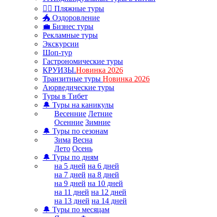
🏊‍♂ Пляжные туры
🐲 Оздоровление
💼 Бизнес туры
Рекламные туры
Экскурсии
Шоп-тур
Гастрономические туры
КРУИЗЫ.
Новинка 2026
Транзитные туры
Новинка 2026
Аюрведические туры
Туры в Тибет
🔔 Туры на каникулы
Весенние
Летние
Осенние
Зимние
🔔 Туры по сезонам
Зима
Весна
Лето
Осень
🔔 Туры по дням
на 5 дней
на 6 дней
на 7 дней
на 8 дней
на 9 дней
на 10 дней
на 11 дней
на 12 дней
на 13 дней
на 14 дней
🔔 Туры по месяцам