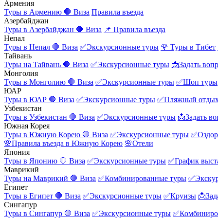
Армения
Туры в Армению
🛑 Виза
Правила въезда
Азербайджан
Туры в Азербайджан
🛑 Виза
📌 Правила въезда
Непал
Туры в Непал
🛑 Виза
✅Экскурсионные туры
🌹 Туры в Тибет
Тайвань
Туры на Тайвань
🛑 Виза
✅Экскурсионные туры
📩Задать воп
Монголия
Туры в Монголию
🛑 Виза
✅Экскурсионные туры
✅Шоп туры
ЮАР
Туры в ЮАР
🛑 Виза
✅Экскурсионные туры
✅Пляжный отды
Узбекистан
Туры в Узбекистан
🛑 Виза
✅Экскурсионные туры
📩Задать во
Южная Корея
Туры в Южную Корею
🛑 Виза
✅Экскурсионные туры
✅Оздор
🌸Правила въезда в Южную Корею
🌸Отели
Япония
Туры в Японию
🛑 Виза
✅Экскурсионные туры
✅График выст
Маврикий
Туры на Маврикий
🛑 Виза
✅Комбинированные туры
✅Экску
Египет
Туры в Египет
🛑 Виза
✅Экскурсионные туры
✅Круизы
📩Зад
Сингапур
Туры в Сингапур
🛑 Виза
✅Экскурсионные туры
✅Комбиниро