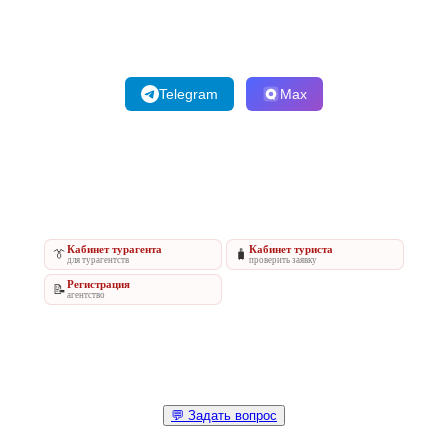
Telegram
Max
Кабинет турагента
Кабинет туриста
👔
🧳
для турагентств
проверить заявку
Регистрация
📝
агентство
💬 Задать вопрос