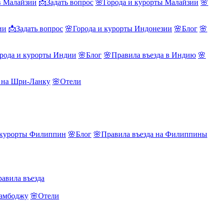
в Малайзии
📩Задать вопрос
🌸Города и курорты Малайзии
🌸
ии
📩Задать вопрос
🌸Города и курорты Индонезии
🌸Блог
🌸
рода и курорты Индии
🌸Блог
🌸Правила въезда в Индию
🌸
а на Шри-Ланку
🌸Отели
 курорты Филиппин
🌸Блог
🌸Правила въезда на Филиппины
авила въезда
Камбоджу
🌸Отели