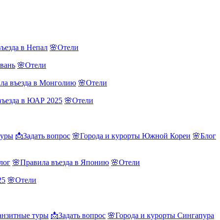
ъезда в Непал
🌸Отели
йвань
🌸Отели
ла въезда в Монголию
🌸Отели
въезда в ЮАР 2025
🌸Отели
туры
📩Задать вопрос
🌸Города и курорты Южной Кореи
🌸Блог
лог
🌸Правила въезда в Японию
🌸Отели
25
🌸Отели
нзитные туры
📩Задать вопрос
🌸Города и курорты Сингапура