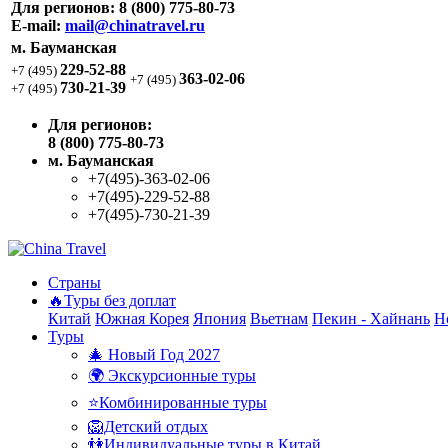
Для регионов:
8 (800) 775-80-73
E-mail:
mail@chinatravel.ru
м. Бауманская
229-52-88
+7 (495)
363-02-06
+7 (495)
730-21-39
+7 (495)
Для регионов:
8 (800) 775-80-73
м. Бауманская
+7(495)-363-02-06
+7(495)-229-52-88
+7(495)-730-21-39
Страны
🔥Туры без доплат
Китай
Южная Корея
Япония
Вьетнам
Пекин - Хайнань
Н
Туры
🎄 Новый Год 2027
🌍 Экскурсионные туры
⭐Комбинированные туры
🦁Детский отдых
👫Индивидуальные туры в Китай