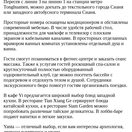
Пересев с линии 3 на линию 1 на станции метро
Tonghuamen, можно доехать до текстильного города Сианя
или западного автобусного терминала Сианя.
Просторные номера оснащены кондиционером и обставлены
современной мебелью. В числе удобств рабочий стол,
принадлежности для чая/кофе и телевизор с плоским
экраном и кабельными каналами. В просторных отделанных
мрамором ванных комнатах установлены отдельный душ и
ванна.
Гости смогут позаниматься в фитнес-центре и заказать сеанс
массажа. Также к услугам гостей роскошный спа-салон и
круглосуточный полностью оборудованный
оздоровительный клуб, где можно посетить бассейн с
подогревом и отдохнуть телом и душой. Сотрудники
экскурсионного бюро помогут гостям организовать поездки.
В кафе Yi предлагается широкий выбор блюд западной
кухни. В ресторане Tian Xiang Ge сервируют блюда
китайской кухни, а в ресторане Siam Garden можно
попробовать различные тайские деликатесы. В лобби-баре
подают напитки и легкие закуски.
Yanta — отличный выбор, если вам интересны археология,
древние памятники и музеи.