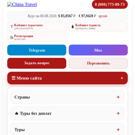
8 (800) 775-80-73
Курс на 06.08.2026:
$ 85,0567
₽ ·
€ 97,9428
₽
архив
Кабинет турагента
Кабинет туриста
👔
🧳
для турагентств
проверить заявку
Регистрация
📝
агентство
Telegram
Max
Задать вопрос
Перезвонить
☰ Меню сайта
Страны
🔥 Туры без доплат
Туры