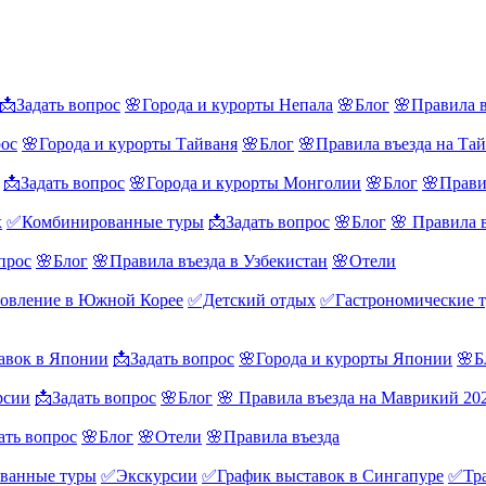
📩Задать вопрос
🌸Города и курорты Непала
🌸Блог
🌸Правила в
рос
🌸Города и курорты Тайваня
🌸Блог
🌸Правила въезда на Та
📩Задать вопрос
🌸Города и курорты Монголии
🌸Блог
🌸Прави
х
✅Комбинированные туры
📩Задать вопрос
🌸Блог
🌸 Правила 
прос
🌸Блог
🌸Правила въезда в Узбекистан
🌸Отели
овление в Южной Корее
✅Детский отдых
✅Гастрономические 
авок в Японии
📩Задать вопрос
🌸Города и курорты Японии
🌸Б
рсии
📩Задать вопрос
🌸Блог
🌸 Правила въезда на Маврикий 20
ать вопрос
🌸Блог
🌸Отели
🌸Правила въезда
ванные туры
✅Экскурсии
✅График выставок в Сингапуре
✅Тра