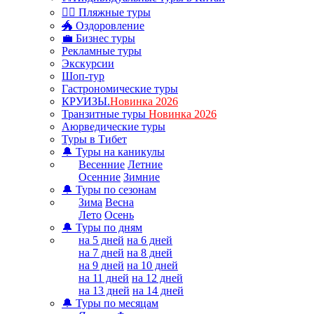
🏊‍♂ Пляжные туры
🐲 Оздоровление
💼 Бизнес туры
Рекламные туры
Экскурсии
Шоп-тур
Гастрономические туры
КРУИЗЫ.
Новинка 2026
Транзитные туры
Новинка 2026
Аюрведические туры
Туры в Тибет
🔔 Туры на каникулы
Весенние
Летние
Осенние
Зимние
🔔 Туры по сезонам
Зима
Весна
Лето
Осень
🔔 Туры по дням
на 5 дней
на 6 дней
на 7 дней
на 8 дней
на 9 дней
на 10 дней
на 11 дней
на 12 дней
на 13 дней
на 14 дней
🔔 Туры по месяцам