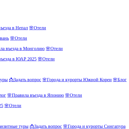
ъезда в Непал
🌸Отели
йвань
🌸Отели
ла въезда в Монголию
🌸Отели
въезда в ЮАР 2025
🌸Отели
туры
📩Задать вопрос
🌸Города и курорты Южной Кореи
🌸Блог
лог
🌸Правила въезда в Японию
🌸Отели
25
🌸Отели
нзитные туры
📩Задать вопрос
🌸Города и курорты Сингапура