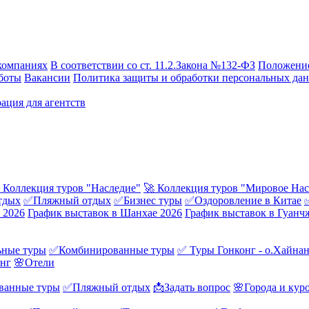
компаниях
В соответствии со ст. 11.2.Закона №132-ФЗ
Положение
боты
Вакансии
Политика защиты и обработки персональных да
ация для агентств
 Коллекция туров "Наследие"
🚀 Коллекция туров "Мировое Нас
тдых
✅Пляжный отдых
✅Бизнес туры
✅Оздоровление в Китае
 2026
График выставок в Шанхае 2026
График выставок в Гуанч
ные туры
✅Комбинированные туры
✅ Туры Гонконг - о.Хайна
онг
🌸Отели
ванные туры
✅Пляжный отдых
📩Задать вопрос
🌸Города и кур