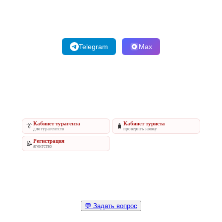
Telegram
Max
Кабинет турагента
Кабинет туриста
👔
🧳
для турагентств
проверить заявку
Регистрация
📝
агентство
💬 Задать вопрос