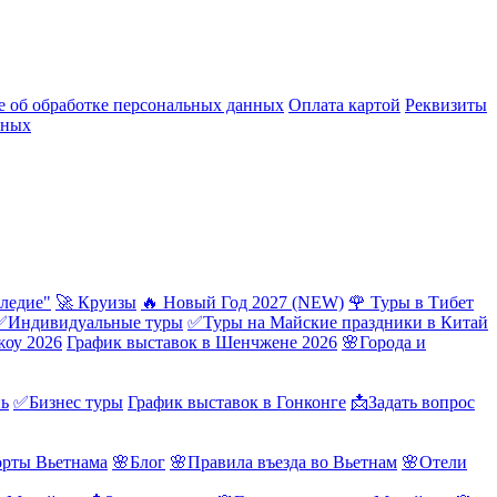
 об обработке персональных данных
Оплата картой
Реквизиты
нных
ледие"
🚀 Круизы
🔥 Новый Год 2027 (NEW)
🌹 Туры в Тибет
✅Индивидуальные туры
✅Туры на Майские праздники в Китай
жоу 2026
График выставок в Шенчжене 2026
🌸Города и
нь
✅Бизнес туры
График выставок в Гонконге
📩Задать вопрос
орты Вьетнама
🌸Блог
🌸Правила въезда во Вьетнам
🌸Отели