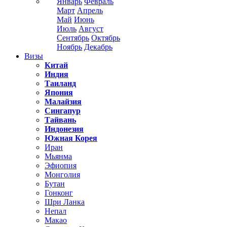
Январь
Февраль
Март
Апрель
Май
Июнь
Июль
Август
Сентябрь
Октябрь
Ноябрь
Декабрь
Визы
Китай
Индия
Таиланд
Япония
Малайзия
Сингапур
Тайвань
Индонезия
Южная Корея
Иран
Мьянма
Эфиопия
Монголия
Бутан
Гонконг
Шри Ланка
Непал
Макао