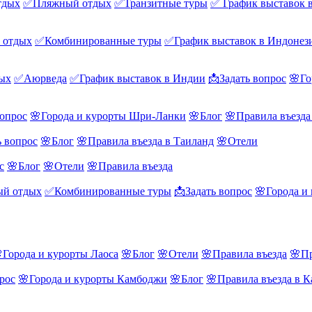
тдых
✅Пляжный отдых
✅Транзитные туры
✅ График выставок 
 отдых
✅Комбинированные туры
✅График выставок в Индонез
ых
✅Аюрведа
✅График выставок в Индии
📩Задать вопрос
🌸Го
вопрос
🌸Города и курорты Шри-Ланки
🌸Блог
🌸Правила въезд
ь вопрос
🌸Блог
🌸Правила въезда в Таиланд
🌸Отели
с
🌸Блог
🌸Отели
🌸Правила въезда
й отдых
✅Комбинированные туры
📩Задать вопрос
🌸Города и
Города и курорты Лаоса
🌸Блог
🌸Отели
🌸Правила въезда
🌸Пр
рос
🌸Города и курорты Камбоджи
🌸Блог
🌸Правила въезда в 