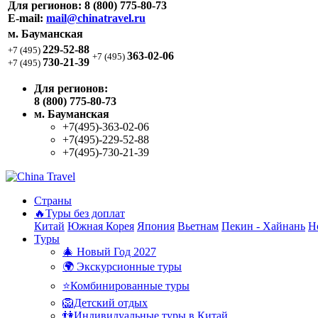
Для регионов:
8 (800) 775-80-73
E-mail:
mail@chinatravel.ru
м. Бауманская
229-52-88
+7 (495)
363-02-06
+7 (495)
730-21-39
+7 (495)
Для регионов:
8 (800) 775-80-73
м. Бауманская
+7(495)-363-02-06
+7(495)-229-52-88
+7(495)-730-21-39
Страны
🔥Туры без доплат
Китай
Южная Корея
Япония
Вьетнам
Пекин - Хайнань
Н
Туры
🎄 Новый Год 2027
🌍 Экскурсионные туры
⭐Комбинированные туры
🦁Детский отдых
👫Индивидуальные туры в Китай