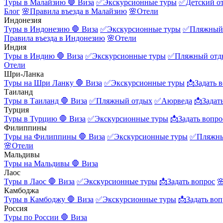
Туры в Малайзию
🛑 Виза
✅Экскурсионные туры
✅Детский о
Блог
🌸Правила въезда в Малайзию
🌸Отели
Индонезия
Туры в Индонезию
🛑 Виза
✅Экскурсионные туры
✅Пляжный
Правила въезда в Индонезию
🌸Отели
Индия
Туры в Индию
🛑 Виза
✅Экскурсионные туры
✅Пляжный отд
Отели
Шри-Ланка
Туры на Шри Ланку
🛑 Виза
✅Экскурсионные туры
📩Задать 
Таиланд
Туры в Таиланд
🛑 Виза
✅Пляжный отдых
✅Аюрведа
📩Задат
Турция
Туры в Турцию
🛑 Виза
✅Экскурсионные туры
📩Задать вопро
Филиппины
Туры на Филиппины
🛑 Виза
✅Экскурсионные туры
✅Пляжны
🌸Отели
Мальдивы
Туры на Мальдивы
🛑 Виза
Лаос
Туры в Лаос
🛑 Виза
✅Экскурсионные туры
📩Задать вопрос

Камбоджа
Туры в Камбоджу
🛑 Виза
✅Экскурсионные туры
📩Задать воп
Россия
Туры по России
🛑 Виза