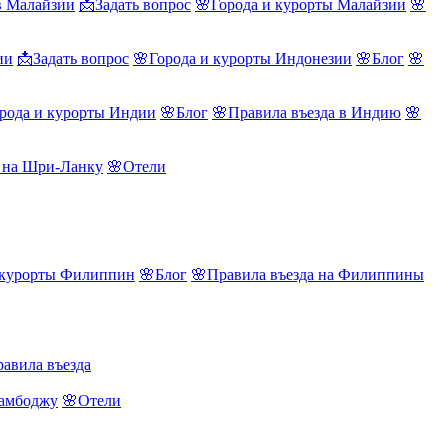
в Малайзии
📩Задать вопрос
🌸Города и курорты Малайзии
🌸
ии
📩Задать вопрос
🌸Города и курорты Индонезии
🌸Блог
🌸
рода и курорты Индии
🌸Блог
🌸Правила въезда в Индию
🌸
а на Шри-Ланку
🌸Отели
 курорты Филиппин
🌸Блог
🌸Правила въезда на Филиппины
авила въезда
Камбоджу
🌸Отели