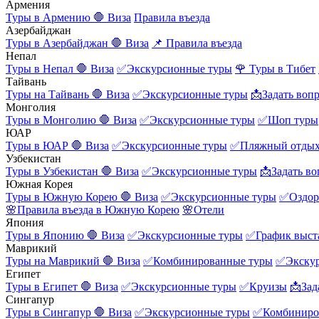
Армения
Туры в Армению
🛑 Виза
Правила въезда
Азербайджан
Туры в Азербайджан
🛑 Виза
📌 Правила въезда
Непал
Туры в Непал
🛑 Виза
✅Экскурсионные туры
🌹 Туры в Тибет
Тайвань
Туры на Тайвань
🛑 Виза
✅Экскурсионные туры
📩Задать воп
Монголия
Туры в Монголию
🛑 Виза
✅Экскурсионные туры
✅Шоп туры
ЮАР
Туры в ЮАР
🛑 Виза
✅Экскурсионные туры
✅Пляжный отды
Узбекистан
Туры в Узбекистан
🛑 Виза
✅Экскурсионные туры
📩Задать во
Южная Корея
Туры в Южную Корею
🛑 Виза
✅Экскурсионные туры
✅Оздор
🌸Правила въезда в Южную Корею
🌸Отели
Япония
Туры в Японию
🛑 Виза
✅Экскурсионные туры
✅График выст
Маврикий
Туры на Маврикий
🛑 Виза
✅Комбинированные туры
✅Экску
Египет
Туры в Египет
🛑 Виза
✅Экскурсионные туры
✅Круизы
📩Зад
Сингапур
Туры в Сингапур
🛑 Виза
✅Экскурсионные туры
✅Комбиниро