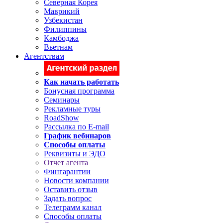
Северная Корея
Маврикий
Узбекистан
Филиппины
Камбоджа
Вьетнам
Агентствам
Как начать работать
Бонусная программа
Семинары
Рекламные туры
RoadShow
Рассылка по E-mail
График вебинаров
Способы оплаты
Реквизиты и ЭДО
Отчет агента
Фингарантии
Новости компании
Оставить отзыв
Задать вопрос
Телеграмм канал
Способы оплаты